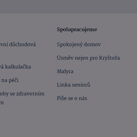
Spolupracujeme
ivní důchodová
Spokojený domov
Úsměv nejen pro Kryštofa
á kalkulačka
Malyra
 na péči
Linka seniorů
oby se zdravotním
Píše se o nás
ím