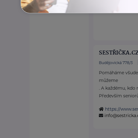
SESTŘIČKA.CZ 
Budějovická 778/3
Pomáháme všude 
můžeme
. A každému, kdo 
Především seniorů
https://www.ses
info@sestricka.