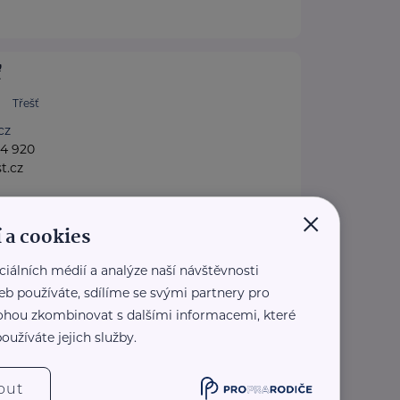
ť
Třešť
cz
84 920
t.cz
×
 a cookies
ORŮ ČR
ciálních médií a analýze naší návštěvnosti
eb používáte, sdílíme se svými partnery pro
 1419/11
Praha 1
 mohou zkombinovat s dalšími informacemi, které
ezplatné sociálně-právní
oužíváte jejich služby.
ro seniory po celé ČR.
pis Doba seniorů.
out