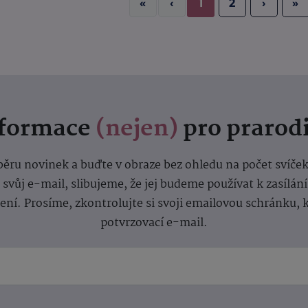
«
‹
1
2
›
»
nformace
(nejen)
pro prarod
dběru novinek a buďte v obraze bez ohledu na počet svíče
vůj e-mail, slibujeme, že jej budeme používat k zasílán
lení.
Prosíme, zkontrolujte si svoji emailovou schránku, 
potvrzovací e-mail.