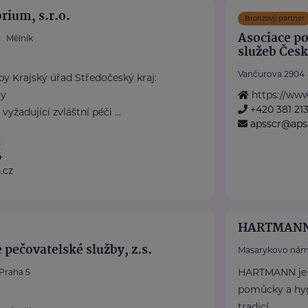
rium, s.r.o.
Bronzový partner
Asociace po
Mělník
služeb Česk
Vančurova 2904
by Krajský úřad Středočeský kraj:
ry
https://www
+420 381 21
žadující zvláštní péči ...
apsscr@apss
z
4
.cz
HARTMANN 
 pečovatelské služby, z.s.
Masarykovo nám
HARTMANN je o
Praha 5
pomůcky a hyg
tradicí.