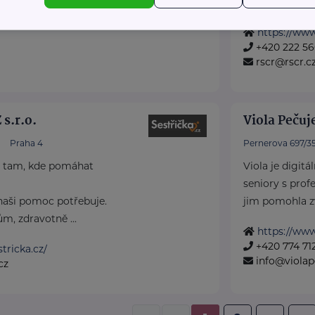
Akreditované p
https://www
+420 222 56
rscr@rscr.c
s.r.o.
Viola Pečuj
Praha 4
Pernerova 697/3
tam, kde pomáhat
Viola je digitá
seniory s prof
naši pomoc potřebuje.
jim pomohla zv
m, zdravotně ...
https://www
+420 774 71
tricka.cz/
info@violap
cz