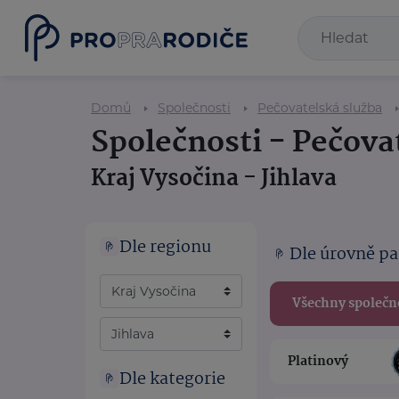
Domů
Společnosti
Pečovatelská služba
Společnosti - Pečova
Kraj Vysočina - Jihlava
Dle regionu
Dle úrovně pa
Všechny společn
Platinový
Dle kategorie