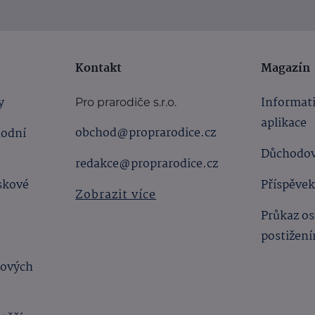
Kontakt
Magazín
y
Informat
Pro prarodiče s.r.o.
aplikace
obchod@proprarodice.cz
hodní
Důchodov
redakce@proprarodice.cz
skové
Příspěvek
Zobrazit více
Průkaz os
postižen
bových