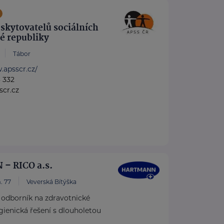
skytovatelů sociálních
é republiky
Tábor
.apsscr.cz/
3 332
cr.cz
– RICO a.s.
. 77
Veverská Bítýška
dborník na zdravotnické
ienická řešení s dlouholetou