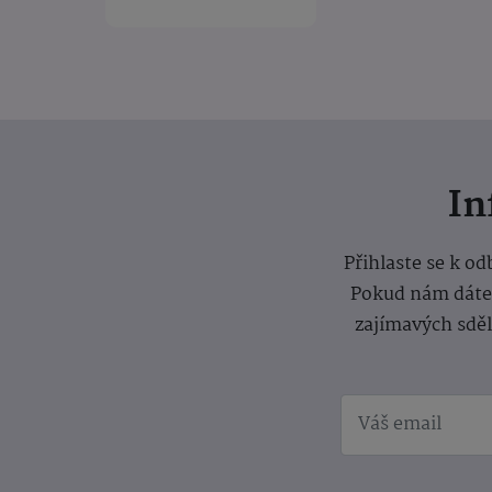
I
Přihlaste se k o
Pokud nám dáte s
zajímavých sdě