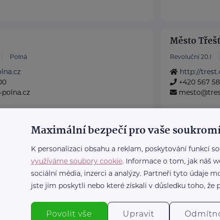
Město Třeš
Polná
Revoluční 20.I
lna.cz
http://trest.
00
+420 567 5
polna.cz
mesto@tres
Maximální bezpečí pro vaše soukromí
ubenky
Bronzový partner
RADA SENI
K personalizaci obsahu a reklam, poskytování funkcí so
Horní Dubenky
využíváme soubory cookie
. Informace o tom, jak náš w
nky.cz
Politických vězňů
sociální média, inzerci a analýzy. Partneři tyto údaje
38
Poskytujeme b
enky.cz
jste jim poskytli nebo které získali v důsledku toho, že p
poradentství p
Vydáváme časo
Povolit vše
Upravit
Odmítn