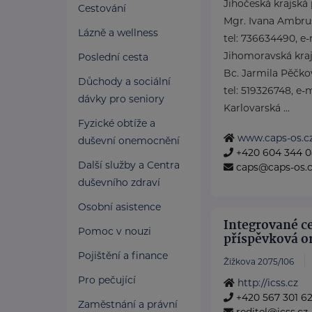
Jihočeská krajská
Cestování
Mgr. Ivana Ambru
Lázně a wellness
tel: 736634490, e
Jihomoravská kra
Poslední cesta
Bc. Jarmila Pěčko
Důchody a sociální
tel: 519326748, e-
dávky pro seniory
Karlovarská ...
Fyzické obtíže a
www.caps-os.c
duševní onemocnění
+420 604 344 
Další služby a Centra
caps@caps-os.
duševního zdraví
Osobní asistence
Integrované ce
Pomoc v nouzi
příspěvková o
Pojištění a finance
Žižkova 2075/106
Pro pečující
http://icss.cz
+420 567 301 6
Zaměstnání a právní