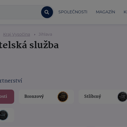
SPOLEČNOSTI
MAGAZÍN
K
Kraj Vysočina
Jihlava
telská služba
rtnerství
osti
Bronzový
Stříbrný