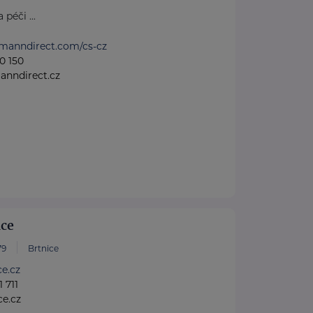
péči ...
tmanndirect.com/cs-cz
0 150
anndirect.cz
ice
79
Brtnice
ce.cz
 711
e.cz