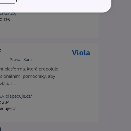
oradny RS ...
.rscr.cz/
0 136
z
e
5
Praha - Karlín
lní platforma, která propojuje
esionálními pomocníky, aby
ládat ...
.violapecuje.cz/
2 284
ecuje.cz