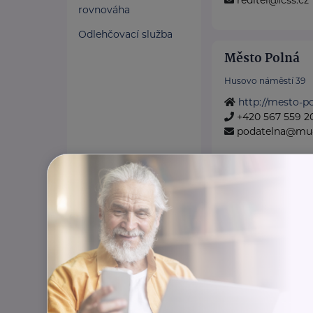
reditel@icss.cz
rovnováha
Odlehčovací služba
Město Polná
Husovo náměstí 39
http://mesto-po
+420 567 559 2
podatelna@mu-
Obec Horní D
Horní Dubenky 31
www.hornidube
+420 607 901 8
obec@hornidub