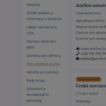
Amfion sanato
Všechny
Úřední sdělení a
Českolipská 3444
informace o dotacích
Akreditace MPSV,
Registrované služ
Lékaři, nemocnice,
Domov pro senio
LDN
Domov pro osoby vy
Domácí zdravotní
péče
www.amfion.c
+420 731 774 17
Domovy pro seniory
reditel@amfion
Pečovatelská služba
Aktivity pro seniory
Bronzový partner
Rady a tipy
Česká asociace
Zdravotní a
U Trojice 1042/2
kompenzační
pomůcky
Pobočky: