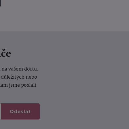
iče
k na vašem dortu.
í důležitých nebo
kam jsme poslali
Odeslat