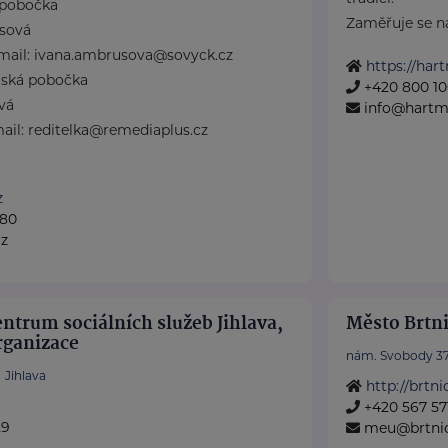
 pobočka
Zaměřuje se na 
sová
-mail: ivana.ambrusova@sovyck.cz
https://har
jská pobočka
+420 800 10
vá
info@hartm
mail: reditelka@remediaplus.cz
z
080
cz
ntrum sociálních služeb Jihlava,
Město Brtn
rganizace
nám. Svobody 3
Jihlava
http://brtni
+420 567 571
29
meu@brtnic