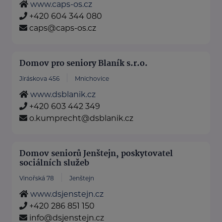
www.caps-os.cz
+420 604 344 080
caps@caps-os.cz
Domov pro seniory Blaník s.r.o.
Jiráskova 456
Mnichovice
www.dsblanik.cz
+420 603 442 349
o.kumprecht@dsblanik.cz
Domov seniorů Jenštejn, poskytovatel
sociálních služeb
Vinořská 78
Jenštejn
www.dsjenstejn.cz
+420 286 851 150
info@dsjenstejn.cz