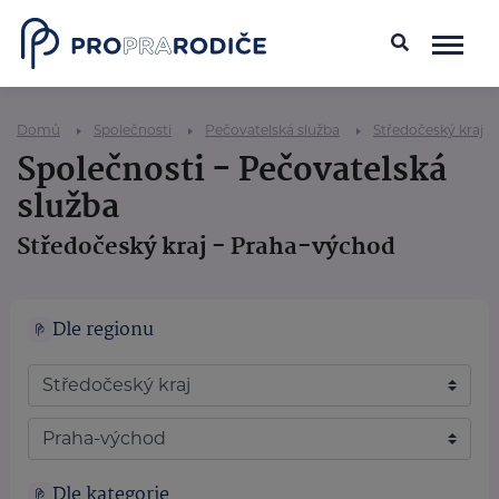
Domů
Společnosti
Pečovatelská služba
Středočeský kraj
Společnosti - Pečovatelská
služba
Středočeský kraj - Praha-východ
Dle regionu
Dle kategorie