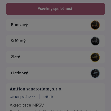
Všechny společnosti
Bronzový
Stříbrný
Zlatý
Platinový
Amfion sanatorium, s.r.o.
Českolipská 3444
Mělník
Akreditace MPSV,