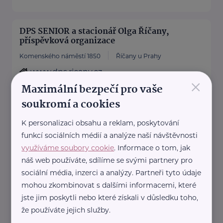
DPS SENIOR a stacionář Olga Říčany,
příspěvková organizace
Komenského náměstí 1850
Říčany u Prahy
www.dps.ricany.cz
×
+420 323 618 272
Maximální bezpečí pro vaše
stacionar@dps.ricany.cz
soukromí a cookies
K personalizaci obsahu a reklam, poskytování
HARTMANN – RICO a.s.
funkcí sociálních médií a analýze naší návštěvnosti
Masarykovo nám. 77
Veverská Bítýška
využíváme soubory cookie
. Informace o tom, jak
náš web používáte, sdílíme se svými partnery pro
HARTMANN je odborník na
sociální média, inzerci a analýzy. Partneři tyto údaje
zdravotnické pomůcky a
mohou zkombinovat s dalšími informacemi, které
hygienická řešení s dlouholetou
jste jim poskytli nebo které získali v důsledku toho,
tradicí.
že používáte jejich služby.
Zaměřuje se na péči ...