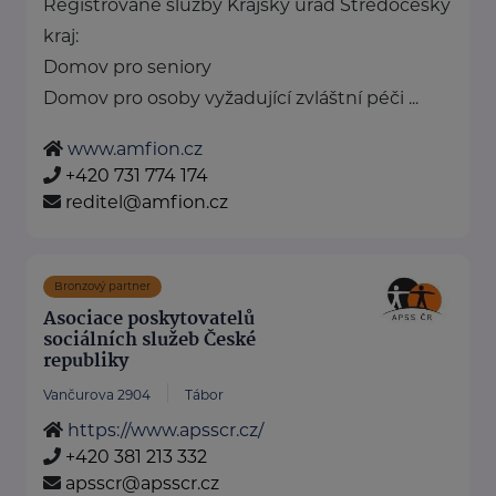
Registrované služby Krajský úřad Středočeský
kraj:
Domov pro seniory
Domov pro osoby vyžadující zvláštní péči ...
www.amfion.cz
+420 731 774 174
reditel@amfion.cz
Bronzový partner
Asociace poskytovatelů
sociálních služeb České
republiky
Vančurova 2904
Tábor
https://www.apsscr.cz/
+420 381 213 332
apsscr@apsscr.cz