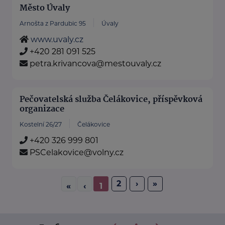
Město Úvaly
Arnošta z Pardubic 95
Úvaly
www.uvaly.cz
+420 281 091 525
petra.krivancova@mestouvaly.cz
Pečovatelská služba Čelákovice, příspěvková
organizace
Kostelní 26/27
Čelákovice
+420 326 999 801
PSCelakovice@volny.cz
2
›
»
«
‹
1