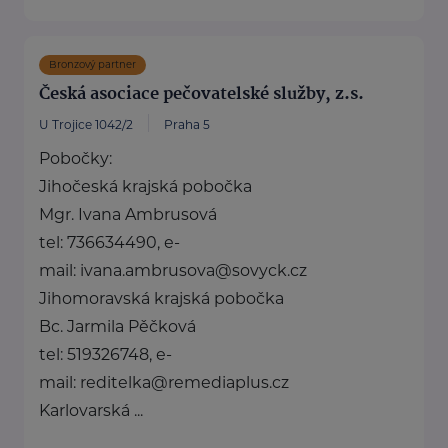
Bronzový partner
Česká asociace pečovatelské služby, z.s.
U Trojice 1042/2
Praha 5
Pobočky:
Jihočeská krajská pobočka
Mgr. Ivana Ambrusová
tel: 736634490, e-
mail: ivana.ambrusova@sovyck.cz
Jihomoravská krajská pobočka
Bc. Jarmila Pěčková
tel: 519326748, e-
mail: reditelka@remediaplus.cz
Karlovarská ...