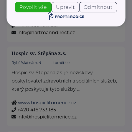
Povolit vše
Upravit
Odmítnout
https://hartmanndirect.com/cs-cz
+420 800 100 150
info@hartmanndirect.cz
Hospic sv. Štěpána z.s.
Rybářské nám. 4
Litoměřice
Hospic sv. Štěpána z.s. je neziskový
poskytovatel zdravotních a sociálních služeb,
který poskytuje tyto služby ...
www.hospiclitomerice.cz
+420 416 733 185
info@hospiclitomerice.cz