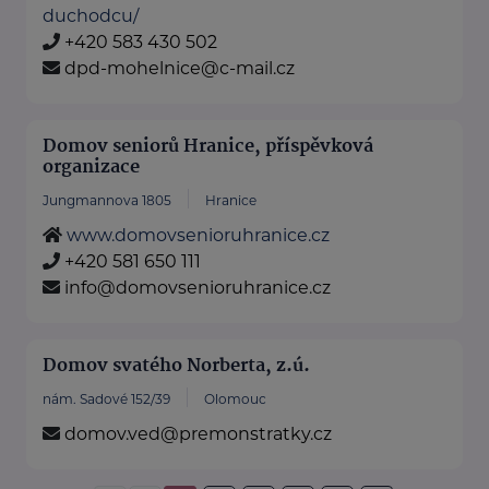
duchodcu/
+420 583 430 502
dpd-mohelnice@c-mail.cz
Domov seniorů Hranice, příspěvková
organizace
Jungmannova 1805
Hranice
www.domovsenioruhranice.cz
+420 581 650 111
info@domovsenioruhranice.cz
Domov svatého Norberta, z.ú.
nám. Sadové 152/39
Olomouc
domov.ved@premonstratky.cz