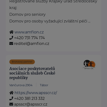
Registrované služby Krajský úřad Středočeský
kraj:
Domov pro seniory
Domov pro osoby vyžadující zvláštní péči ...
www.amfion.cz
+420 731 774 174
reditel@amfion.cz
Bronzový partner
Asociace poskytovatelů
sociálních služeb České
republiky
Vančurova 2904
Tábor
https://www.apsscr.cz/
+420 381 213 332
apsscr@apsscr.cz