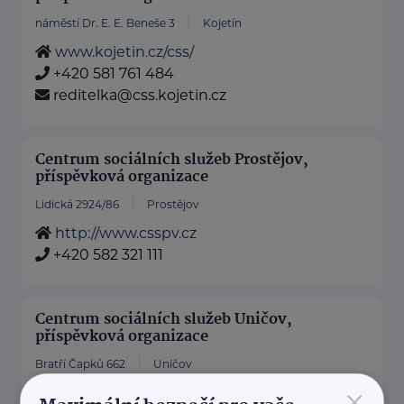
náměstí Dr. E. E. Beneše 3
Kojetín
www.kojetin.cz/css/
+420 581 761 484
reditelka@css.kojetin.cz
Centrum sociálních služeb Prostějov,
příspěvková organizace
Lidická 2924/86
Prostějov
http://www.csspv.cz
+420 582 321 111
Centrum sociálních služeb Uničov,
příspěvková organizace
Bratří Čapků 662
Uničov
×
www.cssunicov.cz