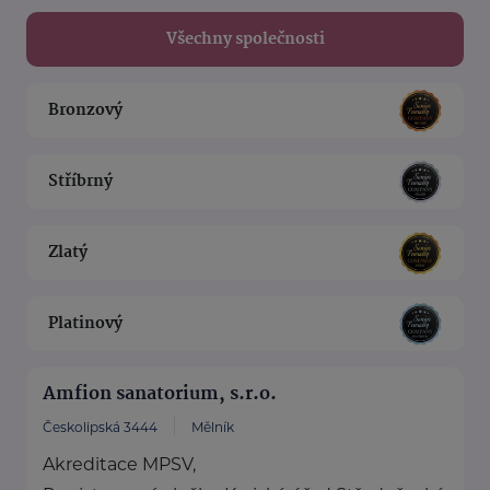
Všechny společnosti
Bronzový
Stříbrný
Zlatý
Platinový
Amfion sanatorium, s.r.o.
Českolipská 3444
Mělník
Akreditace MPSV,