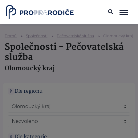
Domů
Společnosti
Pečovatelská služba
Olomoucký kraj
Společnosti - Pečovatelská
služba
Olomoucký kraj
Dle regionu
Dle kategorie