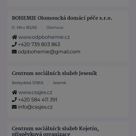
BOHEMIE Olomoucká domácí péče s.r.o.
tř. Míru 182/65
Olomouc
www.odpbohemie.cz
+420 739 803 863
odpbohemie@gmail.com
Centrum sociálních služeb Jeseník
Beskydská 1298/6
Jeseník
www.cssjes.cz
+420 584 411 391
info@cssjes.cz
Centrum sociálních služeb Kojetín,
příspěvková organizace