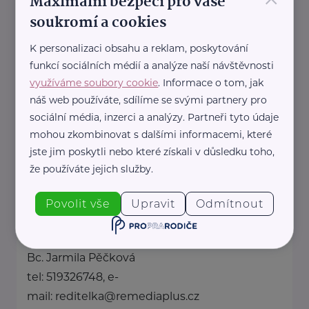
Maximální bezpečí pro vaše
+420 585 054 446
soukromí a cookies
cssunicov@email.cz
K personalizaci obsahu a reklam, poskytování
funkcí sociálních médií a analýze naší návštěvnosti
Bronzový partner
využíváme soubory cookie
. Informace o tom, jak
Česká asociace pečovatelské služby, z.s.
náš web používáte, sdílíme se svými partnery pro
sociální média, inzerci a analýzy. Partneři tyto údaje
U Trojice 1042/2
Praha 5
mohou zkombinovat s dalšími informacemi, které
Pobočky:
jste jim poskytli nebo které získali v důsledku toho,
Jihočeská krajská pobočka
že používáte jejich služby.
Mgr. Ivana Ambrusová
tel: 736634490, e-
Povolit vše
Upravit
Odmítnout
mail: ivana.ambrusova@sovyck.cz
Jihomoravská krajská pobočka
Bc. Jarmila Pěčková
tel: 519326748, e-
mail: reditelka@remediaplus.cz