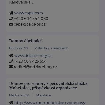
Karlovarská ...
www.caps-os.cz
+420 604 344 080
caps@caps-os.cz
Domov důchodců
Hornická 579
Zlaté Hory v Jeseníkách
www.ddzlatehory.cz
+420 584 425 554
reditel@ddzlatehory.cz
Domov pro seniory a pečovatelská služba
Mohelnice, příspěvková organizace
Medkova 419/1
Mohelnice
http://www.mu-mohelnice.cz/domovy-