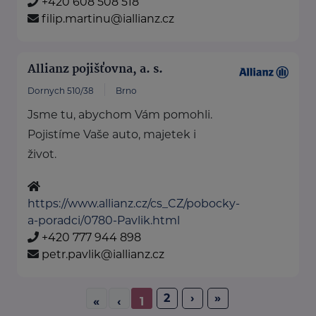
+420 608 508 518
filip.martinu@iallianz.cz
Allianz pojišťovna, a. s.
Dornych 510/38
Brno
Jsme tu, abychom Vám pomohli.
Pojistíme Vaše auto, majetek i
život.
https://www.allianz.cz/cs_CZ/pobocky-
a-poradci/0780-Pavlik.html
+420 777 944 898
petr.pavlik@iallianz.cz
2
›
»
«
‹
1