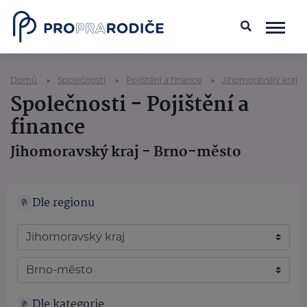
Domů
Společnosti
Pojištění a finance
Jihomoravský kraj
Společnosti - Pojištění a
finance
Jihomoravský kraj - Brno-město
Dle regionu
Dle kategorie