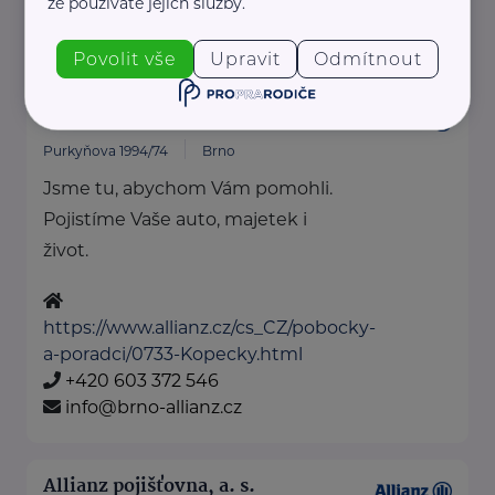
že používáte jejich služby.
+420 608 677 675
tomas.kalus@iallianz.cz
Povolit vše
Upravit
Odmítnout
Allianz pojišťovna, a. s.
Purkyňova 1994/74
Brno
Jsme tu, abychom Vám pomohli.
Pojistíme Vaše auto, majetek i
život.
https://www.allianz.cz/cs_CZ/pobocky-
a-poradci/0733-Kopecky.html
+420 603 372 546
info@brno-allianz.cz
Allianz pojišťovna, a. s.