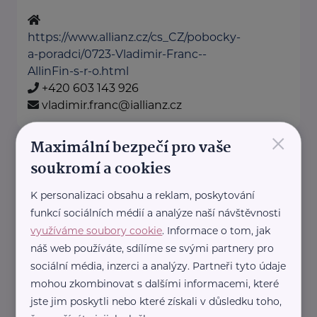
https://www.allianz.cz/cs_CZ/pobocky-
a-poradci/0723-Vladimir-Franc--
AllinFin-s-r-o.html
+420 603 143 926
vladimir.franc@iallianz.cz
×
Maximální bezpečí pro vaše
Allianz pojišťovna, a. s.
soukromí a cookies
Výstavní 385/9
Brno
K personalizaci obsahu a reklam, poskytování
Jsme tu, abychom Vám pomohli.
funkcí sociálních médií a analýze naší návštěvnosti
Pojistíme Vaše auto, majetek i
využíváme soubory cookie
. Informace o tom, jak
život.
náš web používáte, sdílíme se svými partnery pro
sociální média, inzerci a analýzy. Partneři tyto údaje
mohou zkombinovat s dalšími informacemi, které
https://www.allianz.cz/cs_CZ/pobocky-
jste jim poskytli nebo které získali v důsledku toho,
a-poradci/0726-Kalus.html