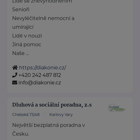
Lidé se znevýhodněním
Senioři
Nevyléčitelně nemocní a
umírající
Lidé v nouzi
Jiná pomoc
Naše ...
https://diakonie.cz/
+420 242 487 812
info@diakonie.cz
Dluhová a sociální poradna, z.s
Chebská 73/48
Karlovy Vary
Největší bezplatná poradna v
Česku.