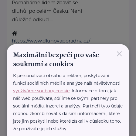
Pomáháme lidem zbavit se
dluhů po celém Česku. Není
důležité odkud ...
https://www.dluhovaporadna.cz/
×
+420 800 214 214
Maximální bezpečí pro vaše
info@dluhovaporadna.cz
soukromí a cookies
K personalizaci obsahu a reklam, poskytování
HOST Home-Start
funkcí sociálních médií a analýze naší návštěvnosti
V.P.Čkalova 784/22
Praha 6
využíváme soubory cookie
. Informace o tom, jak
HOST Home-Start Česká
náš web používáte, sdílíme se svými partnery pro
republika je nezisková
sociální média, inzerci a analýzy. Partneři tyto údaje
mohou zkombinovat s dalšími informacemi, které
organizace, která již více než 20
jste jim poskytli nebo které získali v důsledku toho,
let podporuje rodiny ...
že používáte jejich služby.