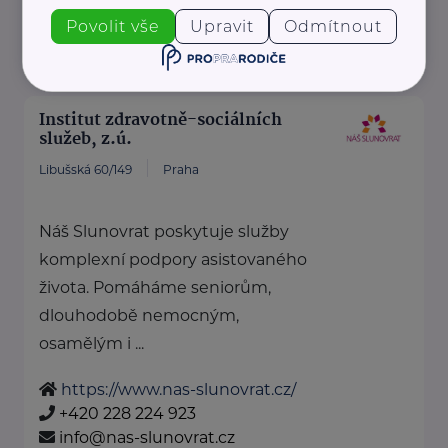
https://www.hostcz.org/
+420 776 556 829
Povolit vše
Upravit
Odmítnout
produkce@hostcz.org
Institut zdravotně-sociálních
služeb, z.ú.
Libušská 60/149
Praha
Náš Slunovrat poskytuje služby
komplexní podpory asistovaného
života. Pomáháme seniorům,
dlouhodobě nemocným,
osamělým i ...
https://www.nas-slunovrat.cz/
+420 228 224 923
info@nas-slunovrat.cz