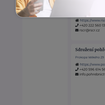
Vydáváme časopis
Akreditované pora
https://www.rsc
+420 222 560 1
rscr@rscr.cz
Sdružení pohře
Prokopa Velikého 29
https://www.po
+420 596 614 5
info.pohrebnic