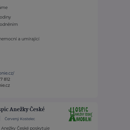
áme
rodiny
hodněním
nemocní a umírající
onie.cz/
7 812
ie.cz
spic Anežky České
Červený Kostelec
c Anežky České poskytuje