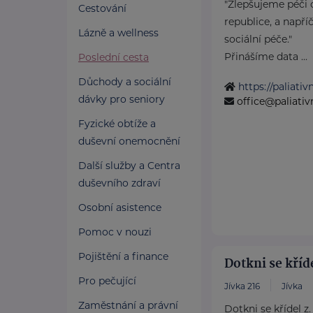
"Zlepšujeme péči 
Cestování
republice, a např
Lázně a wellness
sociální péče."
Přinášíme data ...
Poslední cesta
Důchody a sociální
https://paliati
dávky pro seniory
office@paliati
Fyzické obtíže a
duševní onemocnění
Další služby a Centra
duševního zdraví
Osobní asistence
Pomoc v nouzi
Pojištění a finance
Dotkni se kříde
Pro pečující
Jívka 216
Jívka
Zaměstnání a právní
Dotkni se křídel z.