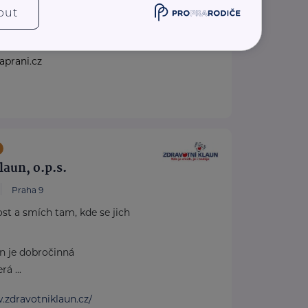
out
.sanitkaprani.cz/
76 690
aprani.cz
laun, o.p.s.
Praha 9
st a smích tam, kde se jich
n je dobročinná
á ...
.zdravotniklaun.cz/