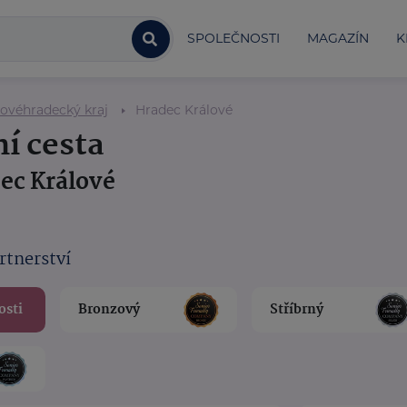
SPOLEČNOSTI
MAGAZÍN
K
lovéhradecký kraj
Hradec Králové
í cesta
ec Králové
rtnerství
osti
Bronzový
Stříbrný