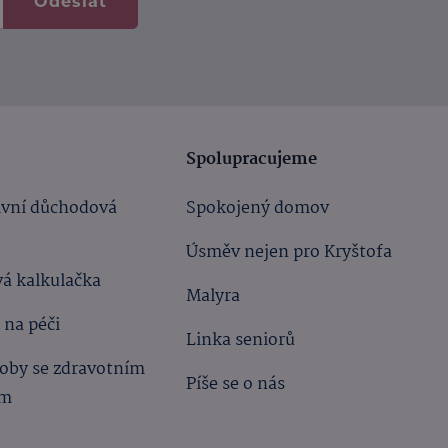
Odeslat
Spolupracujeme
ivní důchodová
Spokojený domov
Úsměv nejen pro Kryštofa
á kalkulačka
Malyra
 na péči
Linka seniorů
oby se zdravotním
Píše se o nás
ím