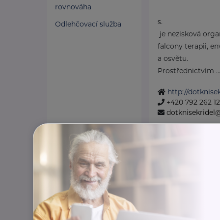
rovnováha
s.
Odlehčovací služba
je nezisková org
falcony terapii, e
a osvětu.
Prostřednictvím ..
http://dotknisek
+420 792 262 1
dotknisekridel
Bronzový partner
RADA SENIOR
Politických vězňů 1419
Poskytujeme bezpl
poradentství pro s