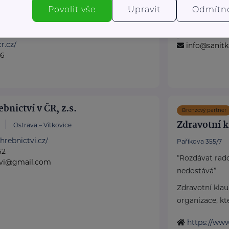
rozloučit se ...
Povolit vše
Upravit
Odmítn
 Doba seniorů.
dny RS ...
https://www
+420 778 7
r.cz/
info@sanitk
36
bnictví v ČR, z.s.
Bronzový partner
Zdravotní k
Ostrava – Vítkovice
hrebnictvi.cz/
Paříkova 355/7
62
“Rozdávat rado
tvi@gmail.com
nedostává”
Zdravotní klau
organizace, kter
https://www