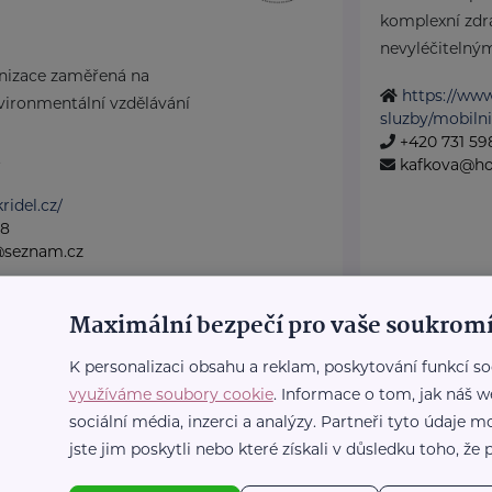
komplexní zdra
nevyléčitelný
anizace zaměřená na
https://www
nvironmentální vzdělávání
sluzby/mobilni
+420 731 59
.
kafkova@ho
ridel.cz/
28
@seznam.cz
Maximální bezpečí pro vaše soukromí
Sanitka přán
K personalizaci obsahu a reklam, poskytování funkcí so
Ů ČR
Buchovcova 166
využíváme soubory cookie
. Informace o tom, jak náš w
Posláním proje
/11
Praha 1
sociální média, inzerci a analýzy. Partneři tyto údaje
poskytnout im
jste jim poskytli nebo které získali v důsledku toho, že p
atné sociálně-právní
terminálním s
eniory po celé ČR.