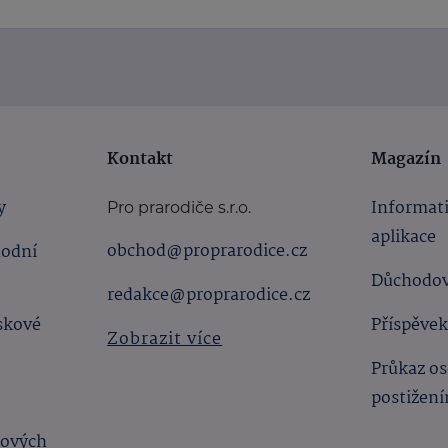
Kontakt
Magazín
y
Informat
Pro prarodiče s.r.o.
aplikace
obchod@proprarodice.cz
hodní
Důchodov
redakce@proprarodice.cz
skové
Příspěvek
Zobrazit více
Průkaz os
postižen
bových