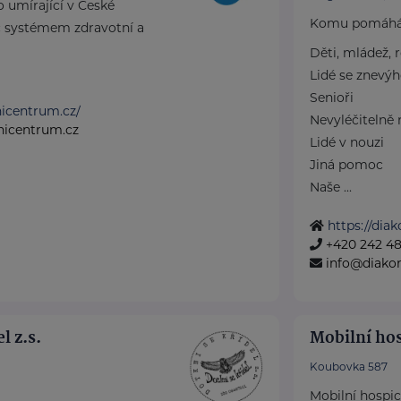
o umírající v České
Komu pomáh
íč systémem zdravotní a
Děti, mládež, 
Lidé se znevý
Senioři
vnicentrum.cz/
Nevyléčitelně 
vnicentrum.cz
Lidé v nouzi
Jiná pomoc
Naše ...
https://diak
+420 242 48
info@diakon
l z.s.
Mobilní ho
Koubovka 587
Mobilní hospi