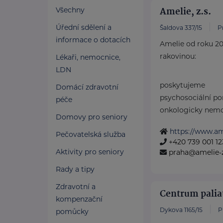
Amelie, z.s.
Všechny
Úřední sdělení a
Šaldova 337/15
P
informace o dotacích
Amelie od roku 20
rakovinou:
Lékaři, nemocnice,
LDN
poskytujeme
Domácí zdravotní
psychosociální p
péče
onkologicky nemoc
Domovy pro seniory
https://www.ame
Pečovatelská služba
+420 739 001 12
Aktivity pro seniory
praha@amelie-z
Rady a tipy
Zdravotní a
Centrum palia
kompenzační
Dykova 1165/15
P
pomůcky