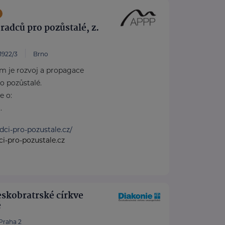
radců pro pozůstalé, z.
 1922/3
Brno
m je rozvoj a propagace
o pozůstalé.
e o:
.
adci-pro-pozustale.cz/
i-pro-pozustale.cz
skobratrské církve
é
Praha 2