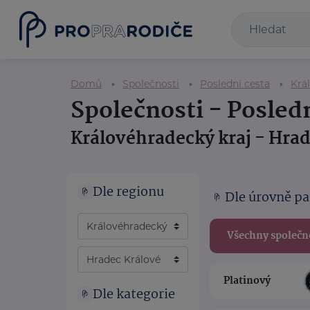
Domů
Společnosti
Poslední cesta
Krá
Společnosti - Posledn
Královéhradecký kraj - Hrad
Dle regionu
Dle úrovně pa
Všechny společn
Platinový
Dle kategorie