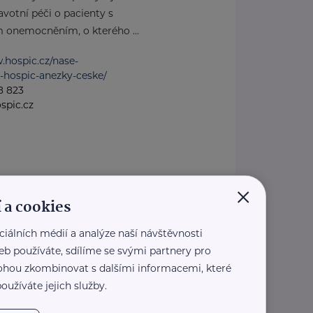
votní péči o pacienty s
m onemocněním, o kterého ...
.hospic.cz/nase-
-hospic-anezky-ceske/
8 823
spic.cz
×
 a cookies
í z. s.
ciálních médií a analýze naší návštěvnosti
8/4
Praha 3
eb používáte, sdílíme se svými partnery pro
ktu Sanitka přání je
 mohou zkombinovat s dalšími informacemi, které
obilnímu pacientovi v
oužíváte jejich služby.
tadiu nemoci možnost