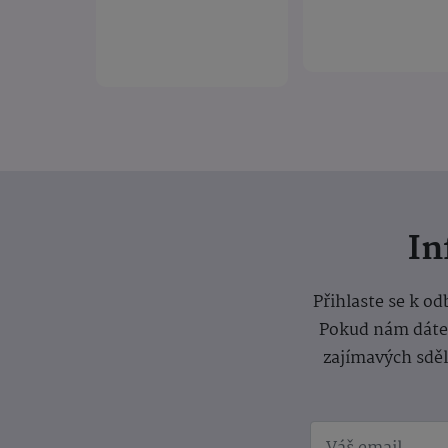
I
Přihlaste se k o
Pokud nám dáte s
zajímavých sdě