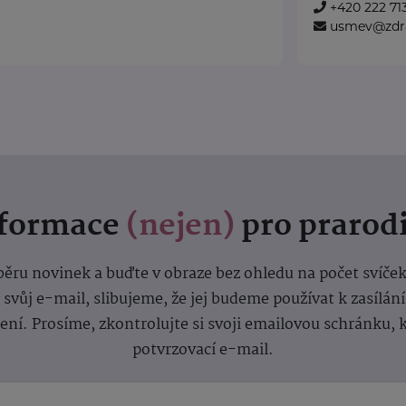
+420 222 71
usmev@zdra
nformace
(nejen)
pro prarod
dběru novinek a buďte v obraze bez ohledu na počet svíče
vůj e-mail, slibujeme, že jej budeme používat k zasílán
lení.
Prosíme, zkontrolujte si svoji emailovou schránku, 
potvrzovací e-mail.