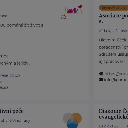
Bronzový partner
Asociace po
raha
s.
06 pomáhá žít život s
třída Kpt. Jaroše
Hlavním účele
poradenství pr
Sdružení usiluj
omoc
a) zpracování ..
ným a jejich ...
https://por
lie-zs.cz/
info@poradc
3
s.cz
tivní péče
Diakonie Če
evangelick
raha 10 Vinohrady
Belgická 22