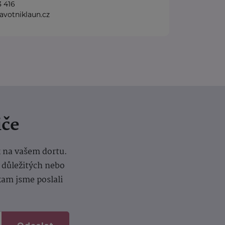
3 416
votniklaun.cz
iče
k na vašem dortu.
í důležitých nebo
kam jsme poslali