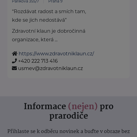
Paříkova 355/7
Praha 9
“Rozdávat radost a smích tam,
kde se jich nedostává”
Zdravotní klaun je dobročinná
organizace, která ...
https://www.zdravotniklaun.cz/
+420 222 713 416
usmev@zdravotniklaun.cz
Informace
(nejen)
pro
prarodiče
Přihlaste se k odběru novinek a buďte v obraze bez