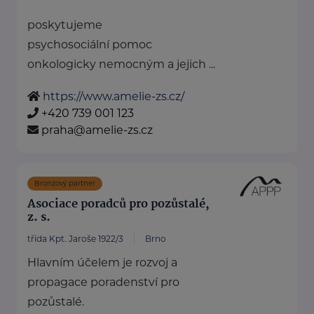
poskytujeme
psychosociální pomoc
onkologicky nemocným a jejich ...
https://www.amelie-zs.cz/
+420 739 001 123
praha@amelie-zs.cz
Bronzový partner
Asociace poradců pro pozůstalé,
z. s.
třída Kpt. Jaroše 1922/3
Brno
Hlavním účelem je rozvoj a
propagace poradenství pro
pozůstalé.