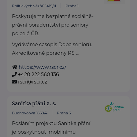
Politických vězňů 1419/11
Praha 1
Poskytujeme bezplatné sociálně-
právní poradentství pro seniory
po celé ČR.
Vydáváme časopis Doba seniorů.
Akreditované poradny RS ...
https://www.rscr.cz/
+420 222 560 136
rscr@rscr.cz
Sanitka přání z. s.
Buchovcova 1668/4
Praha 3
Posláním projektu Sanitka přání
je poskytnout imobilnímu