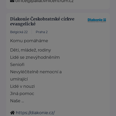
office@paliativnicentrum.cz
Diakonie Českobratrské církve
evangelické
Belgická 22
Praha 2
Komu pomáháme
Děti, mládež, rodiny
Lidé se znevýhodněním
Senioři
Nevyléčitelně nemocní a
umírající
Lidé v nouzi
Jiná pomoc
Naše ...
https://diakonie.cz/