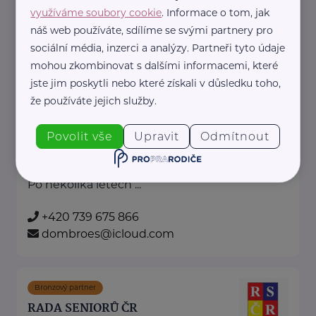
dotknisekridel@seznam.cz
využíváme soubory cookie
. Informace o tom, jak
náš web používáte, sdílíme se svými partnery pro
sociální média, inzerci a analýzy. Partneři tyto údaje
Mgr. Ester Dombrovská
mohou zkombinovat s dalšími informacemi, které
Krkonošská 153
Vrchlabí
jste jim poskytli nebo které získali v důsledku toho,
že používáte jejich služby.
Jsem koordinátorka paliativní péče, která
Povolit vše
Upravit
Odmítnout
spojuje odbornost s empatií a lidským
přístupem.
Po několika letech ...
+420 739 675 866
dombroes@icloud.com
Bronzový partner
RADA SENIORŮ ČR