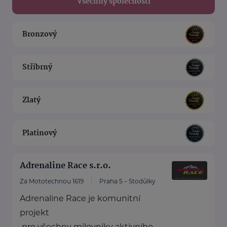
Všechny společnosti
Bronzový
Stříbrný
Zlatý
Platinový
Adrenaline Race s.r.o.
Za Mototechnou 1619
Praha 5 – Stodůlky
Adrenaline Race je komunitní
projekt
pro všechny milovníky aktivního