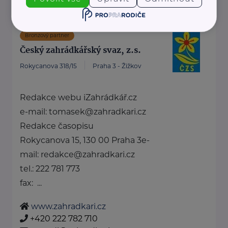
Bronzový partner
Český zahrádkářský svaz, z.s.
Rokycanova 318/15
Praha 3 - Žižkov
Redakce webu iZahrádkář.cz
e-mail: tomasek@zahradkari.cz
Redakce časopisu
Rokycanova 15, 130 00 Praha 3e-
mail: redakce@zahradkari.cz
tel.: 222 781 773
fax: ...
www.zahradkari.cz
+420 222 782 710