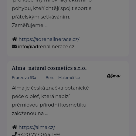
pohybu, kteří chtějí spojit sport s
přátelským setkáváním.
Zaměřujeme ...
https://adrenalinerace.cz/
info@adrenalinerace.cz
Alma-natural cosmetics s.r.o.
Franzova 63a
Brno – Maloměřice
Alma je česká značka botanické
péče o pleť, která nabízí
prémiovou přírodní kosmetiku
založenou na ...
https://alma.cz/
+420 777 044 199