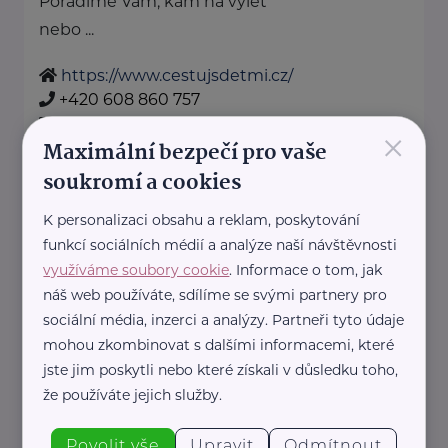
Poradíme Vám, kam na výlet
nebo ...
https://www.cestujsdetmi.cz/
+420 608 860 757
info@cestujsdetmi.cz
×
Maximální bezpečí pro vaše
soukromí a cookies
Cosmee Vision s. r. o.
K personalizaci obsahu a reklam, poskytování
Kodaňská 1441/46
Praha 10
funkcí sociálních médií a analýze naší návštěvnosti
Sallie je značka lesní kosmetiky z
využíváme soubory cookie
. Informace o tom, jak
Karlových Varů.
náš web používáte, sdílíme se svými partnery pro
Propojuje kvalitní přírodní
sociální média, inzerci a analýzy. Partneři tyto údaje
ingredience, blahodárné účinky
mohou zkombinovat s dalšími informacemi, které
jste jim poskytli nebo které získali v důsledku toho,
vřídelní soli ...
že používáte jejich služby.
https://sallie.cz/
info@sallie.cz
Povolit vše
Upravit
Odmítnout