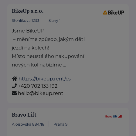
BikeUp s.r.o.
Stehlíkova 1233
Slaný 1
Jsme BikeUP
– měníme způsob, jakým děti
jezdí na kolech!
Místo neustálého nakupování
nových kol nabízíme ...
https://bikeup.rent/cs
+420 702 133 192
hello@bikeup.rent
Bravo Lift
Aloisovská 884/16
Praha 9