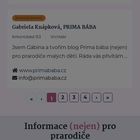
Bronzový partner
Gabriela Knápková, PRIMA BÁBA
Krkonošská 153
Vrchlabí
Jsem Gábina a tvořím blog Prima bába (nejen)
pro prarodiče malých dětí. Ráda vás přivítám ...
www.primababa.cz
info@primababa.cz
2
3
4
›
»
«
‹
1
Informace
(nejen)
pro
prarodiče