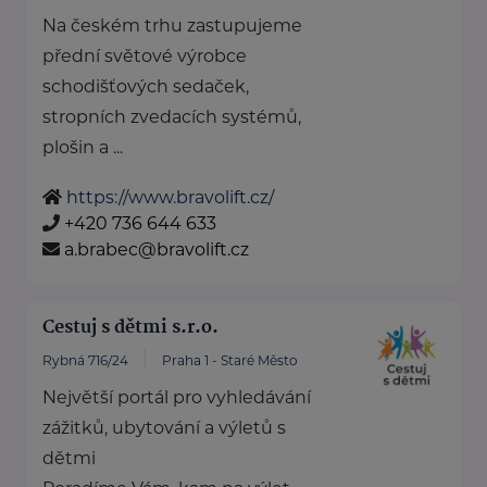
Na českém trhu zastupujeme
přední světové výrobce
schodišťových sedaček,
stropních zvedacích systémů,
plošin a ...
https://www.bravolift.cz/
+420 736 644 633
a.brabec@bravolift.cz
Cestuj s dětmi s.r.o.
Rybná 716/24
Praha 1 - Staré Město
Největší portál pro vyhledávání
zážitků, ubytování a výletů s
dětmi