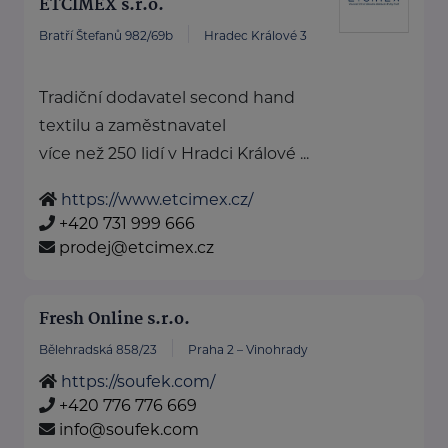
ETCIMEX s.r.o.
Bratří Štefanů 982/69b
Hradec Králové 3
Tradiční dodavatel second hand
textilu a zaměstnavatel
více než 250 lidí v Hradci Králové ...
https://www.etcimex.cz/
+420 731 999 666
prodej@etcimex.cz
Fresh Online s.r.o.
Bělehradská 858/23
Praha 2 – Vinohrady
https://soufek.com/
+420 776 776 669
info@soufek.com