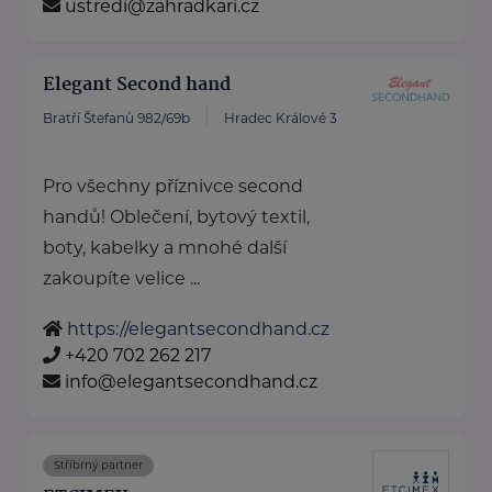
ustredi@zahradkari.cz
Elegant Second hand
Bratří Štefanů 982/69b
Hradec Králové 3
Pro všechny příznivce second
handů! Oblečení, bytový textil,
boty, kabelky a mnohé další
zakoupíte velice ...
https://elegantsecondhand.cz
+420 702 262 217
info@elegantsecondhand.cz
Stříbrný partner