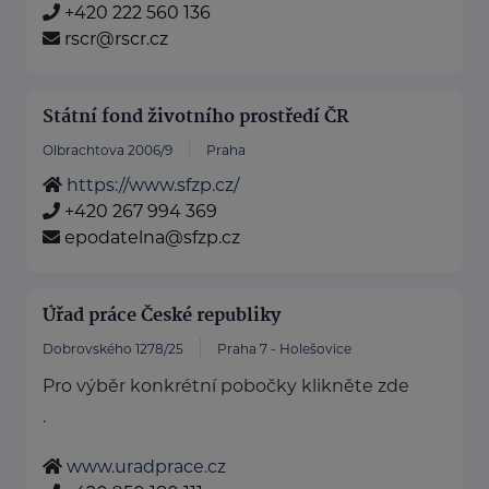
+420 222 560 136
rscr@rscr.cz
Státní fond životního prostředí ČR
Olbrachtova 2006/9
Praha
https://www.sfzp.cz/
+420 267 994 369
epodatelna@sfzp.cz
Úřad práce České republiky
Dobrovského 1278/25
Praha 7 - Holešovice
Pro výběr konkrétní pobočky klikněte zde
.
www.uradprace.cz