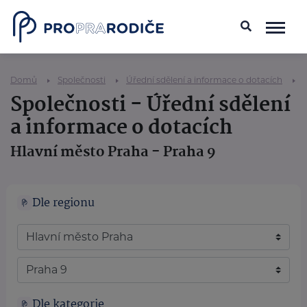
Domů
Společnosti
Úřední sdělení a informace o dotacích
Společnosti - Úřední sdělení
a informace o dotacích
Hlavní město Praha - Praha 9
Dle regionu
Dle kategorie