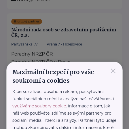
Bronzový partner
Národní rada osob se zdravotním postižením
ČR, z.s.
Partyzánská 1/7
Praha 7 - Holešovice
Poradny NRZP ČR
Poradna NRZP ČR v Praze
×
Maximální bezpečí pro vaše
Partyzánská 1/7, 170 00 Praha 7
230 234 956, ...
soukromí a cookies
https://nrzp.cz/
K personalizaci obsahu a reklam, poskytování
+420 230 234 954
funkcí sociálních médií a analýze naší návštěvnosti
nrzpcr@nrzp.cz
využíváme soubory cookie
. Informace o tom, jak
náš web používáte, sdílíme se svými partnery pro
sociální média, inzerci a analýzy. Partneři tyto údaje
Policie ČR
mohou zkombinovat s dalšími informacemi, které