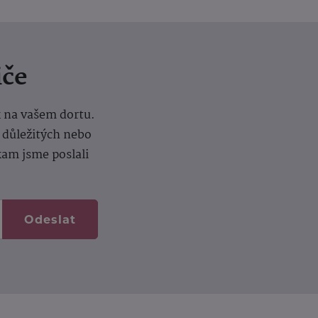
iče
k na vašem dortu.
í důležitých nebo
kam jsme poslali
Odeslat