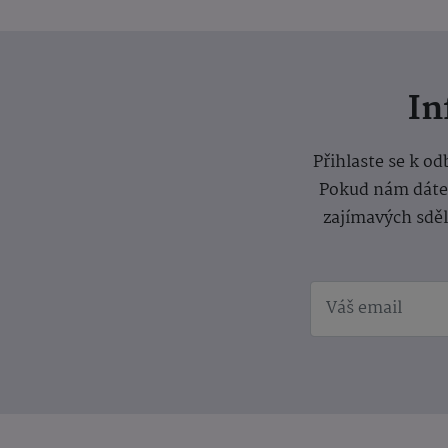
I
Přihlaste se k o
Pokud nám dáte s
zajímavých sdě