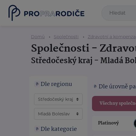
Domů
Společnosti
Zdravotní a kompenz
Společnosti - Zdrav
Středočeský kraj - Mladá Bo
Dle regionu
Dle úrovně pa
Všechny společn
Platinový
Dle kategorie