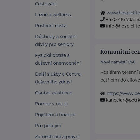
Cestování
www.hospiclito
Lázně a wellness
+420 416 733 18
Poslední cesta
info@hospiclit
Důchody a sociální
dávky pro seniory
Komunitní cent
Fyzické obtíže a
Nové náměstí 1746
duševní onemocnění
Posláním terénní 
Další služby a Centra
patřícím do cílové
duševního zdraví
Osobní asistence
https://www.pet
kancelar@petrkl
Pomoc v nouzi
Pojištění a finance
Pro pečující
Zaměstnání a právní