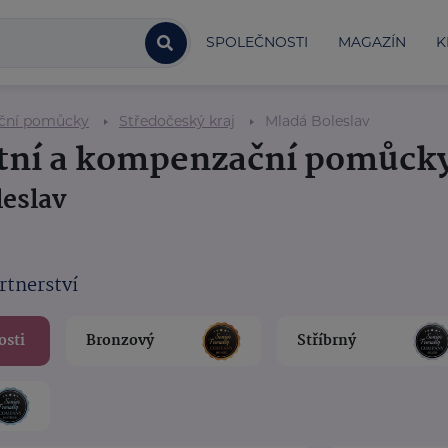
SPOLEČNOSTI
MAGAZÍN
K
ační pomůcky
Středočeský kraj
Mladá Boleslav
otní a kompenzační pomůck
leslav
rtnerství
osti
Bronzový
Stříbrný