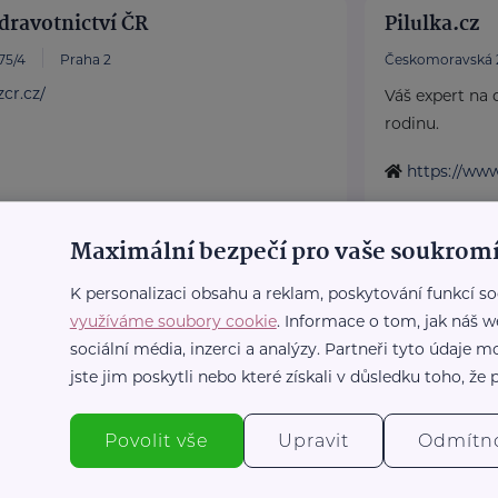
dravotnictví ČR
Pilulka.cz
75/4
Praha 2
Českomoravská 
cr.cz/
Váš expert na d
rodinu.
https://www
Maximální bezpečí pro vaše soukromí
Bronzový partner
K personalizaci obsahu a reklam, poskytování funkcí so
Ů ČR
Spokojený d
využíváme soubory cookie
. Informace o tom, jak náš w
/11
Praha 1
Na Návsi 44
sociální média, inzerci a analýzy. Partneři tyto údaje
atné sociálně-právní
Staráte se o s
jste jim poskytli nebo které získali v důsledku toho, že p
eniory po celé ČR.
prarodiče? Naš
pomohou.Sociál
 Doba seniorů.
Povolit vše
Upravit
Odmítn
dny RS ...
https://spo