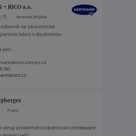
– RICO a.s.
. 77
Veverská Bítýška
dborník na zdravotnické
ienická řešení s dlouholetou
péči ...
tmanndirect.com/cs-cz
0 150
anndirect.cz
Eyberger
Praha
 věnuji problematice dodržování předepsané
 v domácí péči.