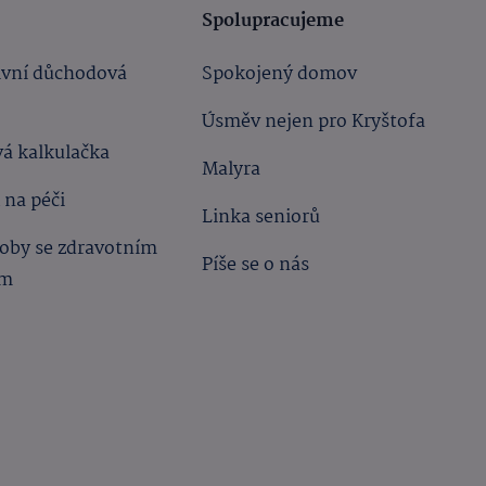
Spolupracujeme
ivní důchodová
Spokojený domov
Úsměv nejen pro Kryštofa
á kalkulačka
Malyra
 na péči
Linka seniorů
oby se zdravotním
Píše se o nás
ím