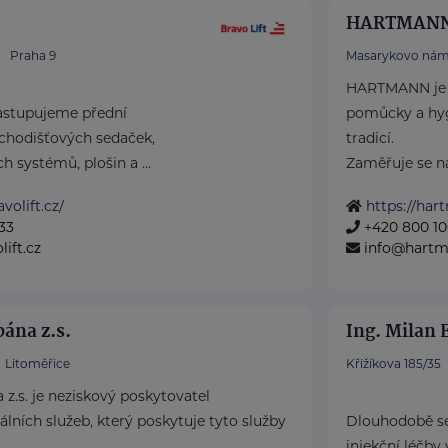
HARTMANN 
Praha 9
Masarykovo nám
HARTMANN je o
astupujeme přední
pomůcky a hyg
chodišťových sedaček,
tradicí.
h systémů, plošin a ...
Zaměřuje se na 
volift.cz/
https://har
33
+420 800 10
ift.cz
info@hartm
pána z.s.
Ing. Milan 
Litoměřice
Křižíkova 185/35
 z.s. je neziskový poskytovatel
álních služeb, který poskytuje tyto služby
Dlouhodobě se
injekční léčby