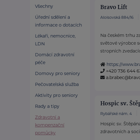
Bravo Lift
Všechny
Úřední sdělení a
Aloisovská 884/16
informace o dotacích
Na českém trhu z
Lékaři, nemocnice,
světové výrobce s
LDN
stropních zvedacíc
Domácí zdravotní
péče
https://www.bra
+420 736 644 6
Domovy pro seniory
a.brabec@bravol
Pečovatelská služba
Aktivity pro seniory
Hospic sv. Ště
Rady a tipy
Rybářské nám. 4
Zdravotní a
Hospic sv. Štěpána
kompenzační
zdravotních a soci
pomůcky
...