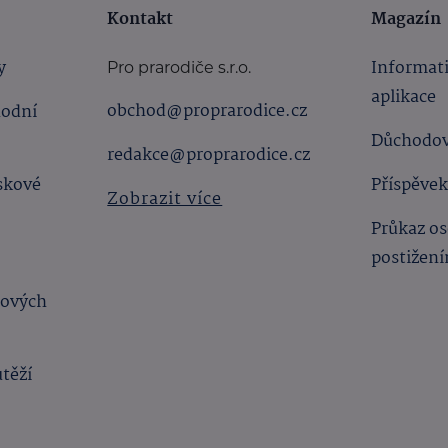
Kontakt
Magazín
y
Informat
Pro prarodiče s.r.o.
aplikace
obchod@proprarodice.cz
hodní
Důchodov
redakce@proprarodice.cz
skové
Příspěvek
Zobrazit více
Průkaz os
postižen
bových
utěží