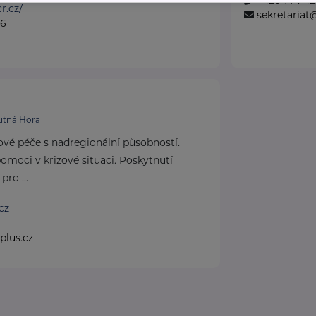
+420 774 42
r.cz/
sekretaria
36
.
utná Hora
ové péče s nadregionální působností.
omoci v krizové situaci. Poskytnutí
pro ...
cz
plus.cz