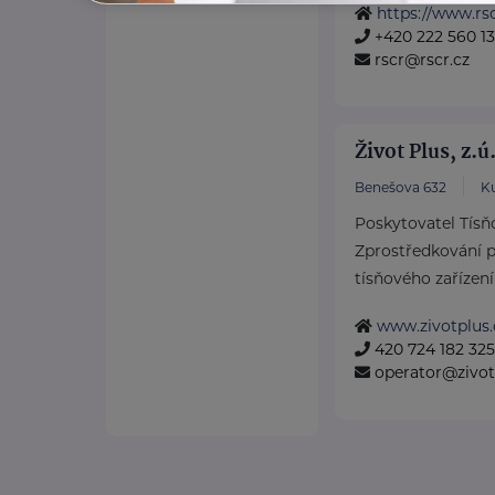
https://www.rsc
+420 222 560 1
rscr@rscr.cz
Život Plus, z.ú
Benešova 632
K
Poskytovatel Tísň
Zprostředkování p
tísňového zařízení 
www.zivotplus.
420 724 182 325
operator@zivot