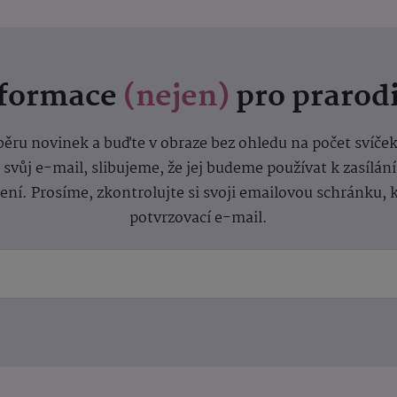
nformace
(nejen)
pro prarod
dběru novinek a buďte v obraze bez ohledu na počet svíče
vůj e-mail, slibujeme, že jej budeme používat k zasílán
lení.
Prosíme, zkontrolujte si svoji emailovou schránku, 
potvrzovací e-mail.