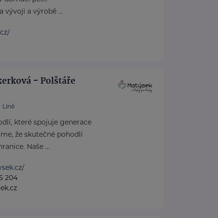
 vývoji a výrobě ...
.cz/
erková - Polštáře
Líně
dlí, které spojuje generace
íme, že skutečné pohodlí
anice. Naše ...
ysek.cz/
5 204
ek.cz