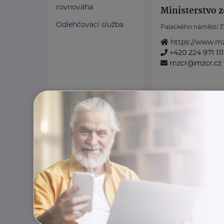
rovnováha
Ministerstvo z
Odlehčovací služba
Palackého náměstí 3
https://www.mz
+420 224 971 111
mzcr@mzcr.cz
Bronzový partner
RADA SENIOR
Politických vězňů 1419
Poskytujeme bezpl
poradentství pro s
Vydáváme časopis
Akreditované pora