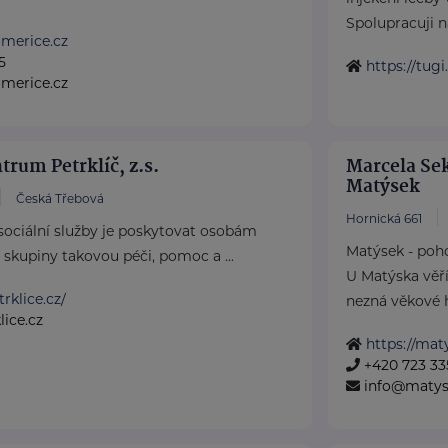
Spolupracuji na
merice.cz
5
https://tugi
omerice.cz
rum Petrklíč, z.s.
Marcela Sek
Matýsek
Česká Třebová
Hornická 661
sociální služby je poskytovat osobám
Matýsek - poho
 skupiny takovou péči, pomoc a ...
U Matýska věř
rklice.cz/
nezná věkové hr
ice.cz
https://mat
+420 723 33
info@matys