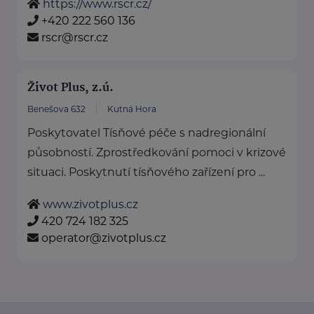
https://www.rscr.cz/
+420 222 560 136
rscr@rscr.cz
Život Plus, z.ú.
Benešova 632
Kutná Hora
Poskytovatel Tísňové péče s nadregionální
působností. Zprostředkování pomoci v krizové
situaci. Poskytnutí tísňového zařízení pro ...
www.zivotplus.cz
420 724 182 325
operator@zivotplus.cz