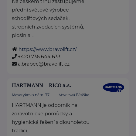
Na českém trhu zastupujeme
přední světové výrobce
schodišťových sedaček,
stropních zvedacích systémů,
plošin a ...
https://www.bravolift.cz/
+420 736 644 633
a.brabec@bravolift.cz
HARTMANN – RICO a.s.
Masarykovo nám. 77
Veverská Bítýška
HARTMANN je odborník na
zdravotnické pomůcky a
hygienická řešení s dlouholetou
tradicí.