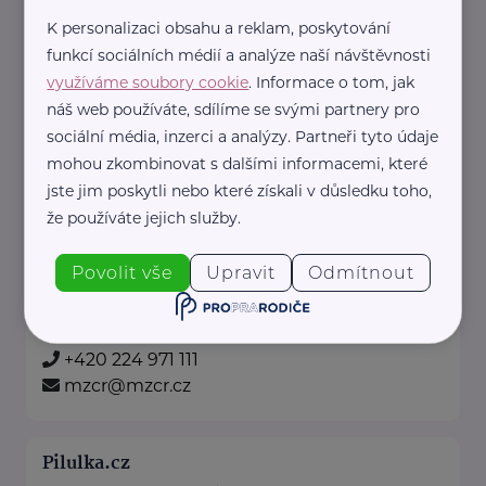
U Matýska věříme, že skutečné
K personalizaci obsahu a reklam, poskytování
funkcí sociálních médií a analýze naší návštěvnosti
pohodlí nezná věkové hranice.
využíváme soubory cookie
. Informace o tom, jak
Naše ...
náš web používáte, sdílíme se svými partnery pro
https://matysek.cz/
sociální média, inzerci a analýzy. Partneři tyto údaje
+420 723 335 204
mohou zkombinovat s dalšími informacemi, které
info@matysek.cz
jste jim poskytli nebo které získali v důsledku toho,
že používáte jejich služby.
Ministerstvo zdravotnictví ČR
Povolit vše
Upravit
Odmítnout
Palackého náměstí 375/4
Praha 2
https://www.mzcr.cz/
+420 224 971 111
mzcr@mzcr.cz
Pilulka.cz