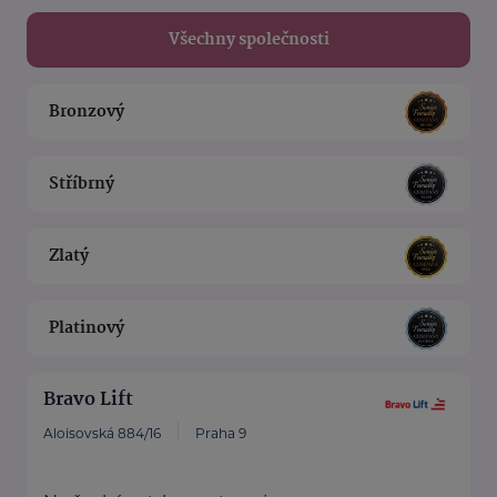
Všechny společnosti
Bronzový
Stříbrný
Zlatý
Platinový
Bravo Lift
Aloisovská 884/16
Praha 9