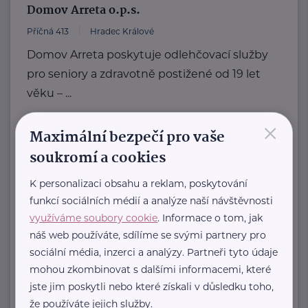
Domov Arreta o.p.s.
Příčná 413
Hradec Králové
Domov Arreta poskytuje odlehčovací služby
pro seniory a zdravotně postižené od 19 let
věku – ...
×
www.arreta.cz
Maximální bezpečí pro vaše
+420 495 523 414
soukromí a cookies
domov@arreta.cz
K personalizaci obsahu a reklam, poskytování
Odlehči péči
funkcí sociálních médií a analýze naší návštěvnosti
využíváme soubory cookie
. Informace o tom, jak
Sasanková 2654/5,
Praha 10 Záběhlice
náš web používáte, sdílíme se svými partnery pro
Jsme rozvíjející se nezisková
sociální média, inzerci a analýzy. Partneři tyto údaje
organizace, jejímž hlavním posláním
mohou zkombinovat s dalšími informacemi, které
je ODLEHČIT rodinným pečujícím o
jste jim poskytli nebo které získali v důsledku toho,
seniory i ...
že používáte jejich služby.