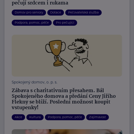
pečují srdcem i rukama
Domov pro seniory
Dotace
Pečovatelská služba
Podpora, pomoc, péče
Pro pečující
Spokojený domov, o. p. s.
Zábava s charitativním přesahem. Bál
Spokojeného domova a předání Ceny Jiřího
Flekny se blíží. Poslední možnost koupit
vstupenky!
Akce
Kultura
Podpora, pomoc, péče
Zajímavost