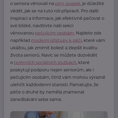
o seniora věnovali na
plný úvazek
, je důležité
vědět, jak se na tuto roli připravit. Pro další
inspiraci a informace, jak efektivně pečovat o
své blízké, navštivte naši sekci
věnovanou
pečujícím osobám
. Najdete zde
například
moderní přístupy k péči
, které vám
ukážou, jak zmírnit bolest a zlepšit kvalitu
života seniorů. Navíc se můžete dozvědět
o
terénních sociálních službách
, které
poskytují podporu nejen seniorům, ale i
pečujícím osobám, čímž vám mohou výrazně
ulehčit každodenní starosti. Pamatujte, že
péče o druhé by neměla znamenat
zanedbávání sebe sama.