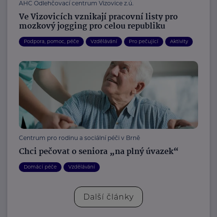
AHC Odlehčovací centrum Vizovice z.ú.
Ve Vizovicích vznikají pracovní listy pro
mozkový jogging pro celou republiku
Podpora, pomoc, péče
Vzdělávání
Pro pečující
Aktivity
Centrum pro rodinu a sociální péči v Brně
Chci pečovat o seniora „na plný úvazek“
Domácí péče
Vzdělávání
Další články