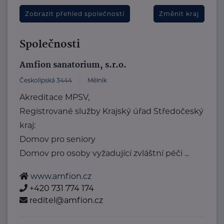
Zobrazit přehled společností
Změnit kraj
Společnosti
Amfion sanatorium, s.r.o.
Českolipská 3444
Mělník
Akreditace MPSV,
Registrované služby Krajský úřad Středočeský
kraj:
Domov pro seniory
Domov pro osoby vyžadující zvláštní péči ...
www.amfion.cz
+420 731 774 174
reditel@amfion.cz