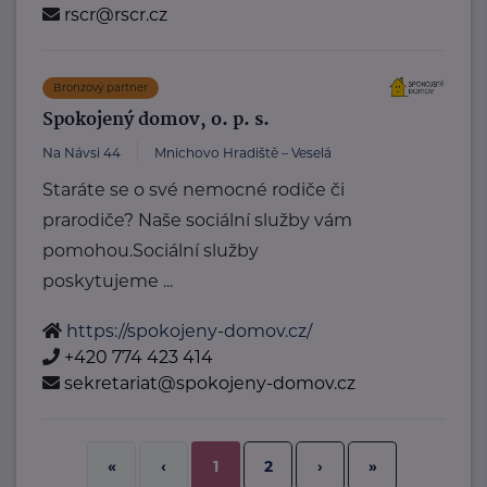
rscr@rscr.cz
Bronzový partner
Spokojený domov, o. p. s.
Na Návsi 44
Mnichovo Hradiště – Veselá
Staráte se o své nemocné rodiče či
prarodiče? Naše sociální služby vám
pomohou.Sociální služby
poskytujeme ...
https://spokojeny-domov.cz/
+420 774 423 414
sekretariat@spokojeny-domov.cz
2
›
»
«
‹
1