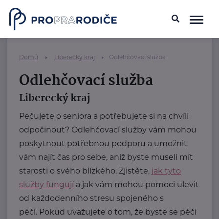
Domů
Liberecký kraj
Odlehčovací služba
Odlehčovací služba
Liberecký kraj
Pečujete o seniora a potřebujete si na chvíli
odpočinout? Odlehčovací služby vám mohou
poskytnout potřebnou podporu a umožnit
vám najít čas pro sebe, aniž byste museli mít
starosti o svého blízkého. Zjistěte,
jak tyto
služby fungují
a jak vám mohou pomoci ulevit
od každodenního stresu spojeného s
péčí. Pokud uvažujete o tom, že byste se péči