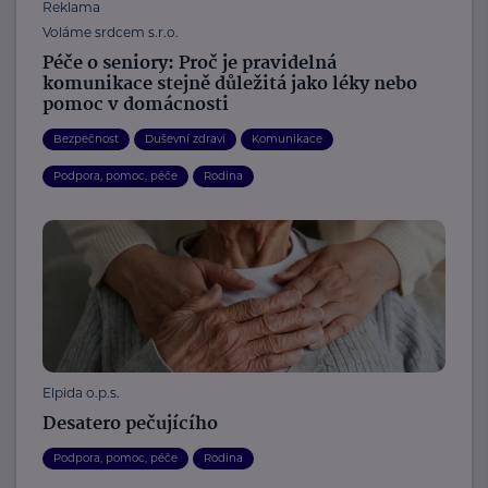
Reklama
Voláme srdcem s.r.o.
Péče o seniory: Proč je pravidelná
komunikace stejně důležitá jako léky nebo
pomoc v domácnosti
Bezpečnost
Duševní zdraví
Komunikace
Podpora, pomoc, péče
Rodina
Elpida o.p.s.
Desatero pečujícího
Podpora, pomoc, péče
Rodina