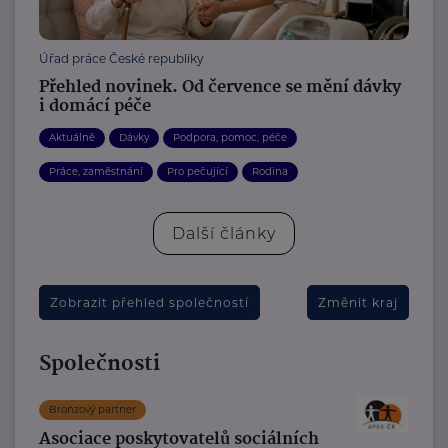
Úřad práce České republiky
Přehled novinek. Od července se mění dávky
i domácí péče
Aktuálně
Dávky
Podpora, pomoc, péče
Práce, zaměstnání
Pro pečující
Rodina
Další články
Zobrazit přehled společností
Změnit kraj
Společnosti
Bronzový partner
Asociace poskytovatelů sociálních