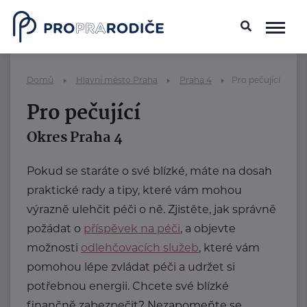
Domů
Hlavní město Praha
Praha 4
Pro pečující
Pro pečující
Okres Praha 4
Pokud se staráte o své blízké, máte na dosah
praktické rady a tipy, které vám mohou
výrazně ulehčit péči o ně. Zjistěte, jak správně
požádat o
příspěvek na péči
, a objevte
možnosti
odlehčovacích služeb
, které vám
pomohou lépe zvládat péči a udržet si
potřebnou energii. Chcete své blízké
finančně zabezpečit? Nezapomeňte se