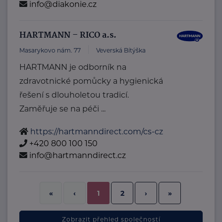
info@diakonie.cz
HARTMANN – RICO a.s.
Masarykovo nám. 77
Veverská Bítýška
HARTMANN je odborník na
zdravotnické pomůcky a hygienická
řešení s dlouholetou tradicí.
Zaměřuje se na péči ...
https://hartmanndirect.com/cs-cz
+420 800 100 150
info@hartmanndirect.cz
2
›
»
«
‹
1
Zobrazit přehled společností