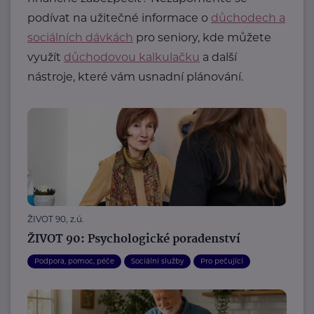
podívat na užitečné informace o
důchodech a
sociálních dávkách
pro seniory, kde můžete
využít
důchodovou kalkulačku
a další
nástroje, které vám usnadní plánování.
ŽIVOT 90, z.ú.
ŽIVOT 90: Psychologické poradenství
Podpora, pomoc, péče
Sociální služby
Pro pečující