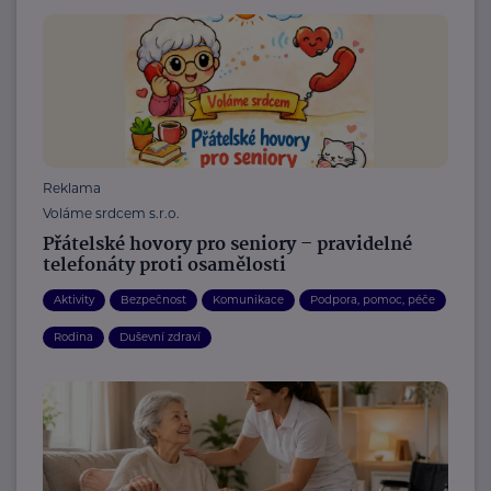
Reklama
Voláme srdcem s.r.o.
Přátelské hovory pro seniory – pravidelné
telefonáty proti osamělosti
Aktivity
Bezpečnost
Komunikace
Podpora, pomoc, péče
Rodina
Duševní zdraví