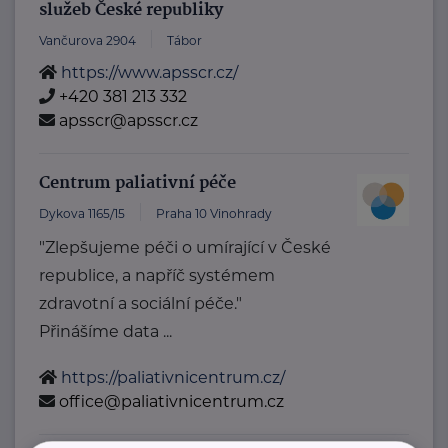
služeb České republiky
Vančurova 2904
Tábor
https://www.apsscr.cz/
+420 381 213 332
apsscr@apsscr.cz
Centrum paliativní péče
Dykova 1165/15
Praha 10 Vinohrady
"Zlepšujeme péči o umírající v České
republice, a napříč systémem
zdravotní a sociální péče."
Přinášíme data ...
https://paliativnicentrum.cz/
office@paliativnicentrum.cz