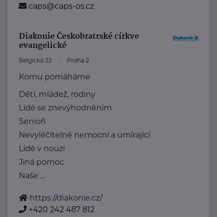
caps@caps-os.cz
Diakonie Českobratrské církve
evangelické
Belgická 22
Praha 2
Komu pomáháme
Děti, mládež, rodiny
Lidé se znevýhodněním
Senioři
Nevyléčitelně nemocní a umírající
Lidé v nouzi
Jiná pomoc
Naše ...
https://diakonie.cz/
+420 242 487 812