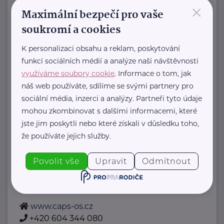
×
Maximální bezpečí pro vaše
Bronzový partner
Česká asociace pečovatelské služby, z.s.
soukromí a cookies
U Trojice 1042/2
Praha 5
K personalizaci obsahu a reklam, poskytování
Pobočky:
funkcí sociálních médií a analýze naší návštěvnosti
Jihočeská krajská pobočka
využíváme soubory cookie
. Informace o tom, jak
Mgr. Ivana Ambrusová
náš web používáte, sdílíme se svými partnery pro
sociální média, inzerci a analýzy. Partneři tyto údaje
tel: 736634490, e-
mohou zkombinovat s dalšími informacemi, které
mail: ivana.ambrusova@sovyck.cz
jste jim poskytli nebo které získali v důsledku toho,
Jihomoravská krajská pobočka
že používáte jejich služby.
Bc. Jarmila Pěčková
tel: 519326748, e-
Povolit vše
Upravit
Odmítnout
mail: reditelka@remediaplus.cz
Karlovarská ...
www.caps-os.cz
+420 604 344 080