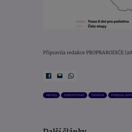
Připravila redakce PROPRARODIČE (zd
Aktivity
Dobročinnost
Paliativa
Podpora, pom