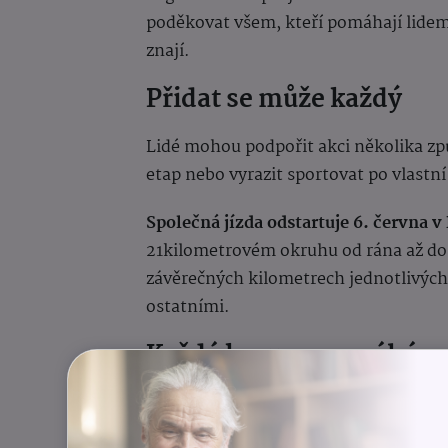
poděkovat všem, kteří pomáhají lidem p
znají.
Přidat se může každý
Lidé mohou podpořit akci několika zp
etap nebo vyrazit sportovat po vlastn
Společná jízda odstartuje 6. června v
21kilometrovém okruhu od rána až do o
závěrečných kilometrech jednotlivých 
ostatními.
Každá koruna pomáhá
Podpořit hospice mohou zájemci také
které poskytují paliativní a hospicovo