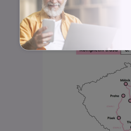
Akce připomíná, že za každým číslem,
konkrétní lidé a jejich příběhy. A pr
poslední období života s větším klide