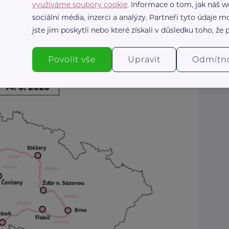
využíváme soubory cookie
. Informace o tom, jak náš w
 každým kilometrem i každou korunou stojí
sociální média, inzerci a analýzy. Partneři tyto údaje
ávě díky hospicům mohou mnozí z nich prožít
jste jim poskytli nebo které získali v důsledku toho, že p
m, důstojností a podporou svých blízkých.
Povolit vše
Upravit
Odmítn