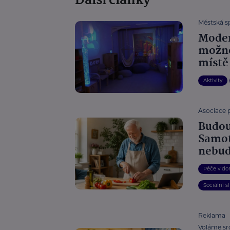
Další články
Městská sp
Moder
možno
místě
Aktivity
Asociace 
Budou
Samot
nebu
Péče v do
Sociální s
Reklama
Voláme sr