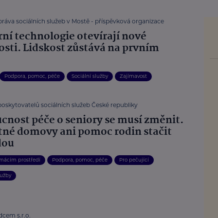
ráva sociálních služeb v Mostě - příspěvková organizace
ní technologie otevírají nové
sti. Lidskost zůstává na prvním
Podpora, pomoc, péče
Sociální služby
Zajímavost
poskytovatelů sociálních služeb České republiky
cnost péče o seniory se musí změnit.
né domovy ani pomoc rodin stačit
dou
mácím prostředí
Podpora, pomoc, péče
Pro pečující
lužby
dcem s.r.o.