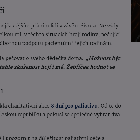
či
ejčastějším přáním lidí v závěru života. Ne vždy
lkou roli v těchto situacích hrají rodiny, pečující
í odbornou podporu pacientům i jejich rodinám.
odla pečovat o svého dědečka doma.
„Možnost být
tahle zkušenost hojí i mě.
Žebříček hodnot se
u
la charitativní akce
8 dní pro paliativu
. Od 6. do
 Českou republiku a pokusí se společně vybrat dva
jí upozornit na důležitost paliativní péče a