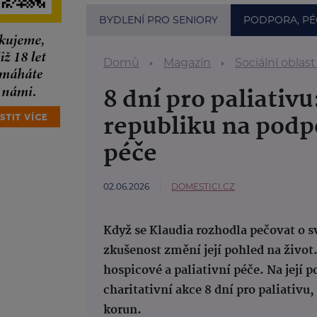
BYDLENÍ PRO SENIORY
PODPORA, PÉ
Domů
Magazín
Sociální oblast
8 dní pro paliativ
republiku na podp
péče
02.06.2026
DOMESTICI.CZ
Když se Klaudia rozhodla pečovat o s
zkušenost změní její pohled na živo
hospicové a paliativní péče. Na její 
charitativní akce 8 dní pro paliativu
korun.