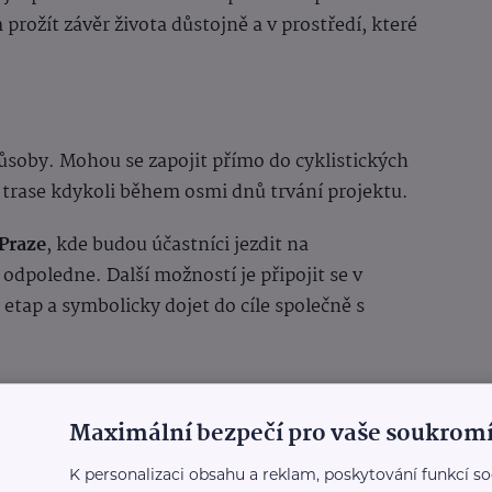
rožít závěr života důstojně a v prostředí, které
ůsoby. Mohou se zapojit přímo do cyklistických
í trase kdykoli během osmi dnů trvání projektu.
 Praze
, kde budou účastníci jezdit na
dpoledne. Další možností je připojit se v
etap a symbolicky dojet do cíle společně s
Maximální bezpečí pro vaše soukromí
 finančním darem. Výtěžek pomůže organizacím,
u péči pacientům i jejich rodinám.
K personalizaci obsahu a reklam, poskytování funkcí so