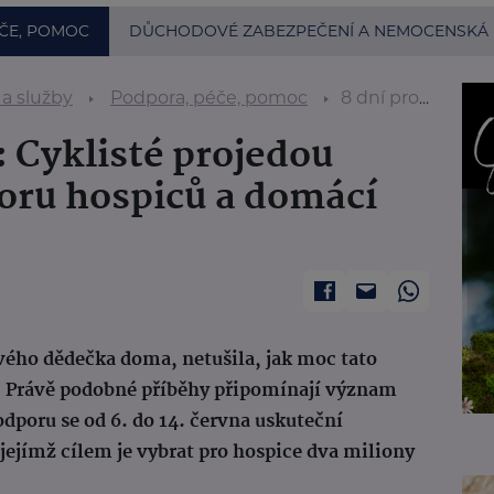
ČE, POMOC
DŮCHODOVÉ ZABEZPEČENÍ A NEMOCENSKÁ
 a služby
Podpora, péče, pomoc
8 dní pro paliativu: Cyklisté projedou republiku na podporu hospiců a domácí péče
u: Cyklisté projedou
oru hospiců a domácí
vého dědečka doma, netušila, jak moc tato
t. Právě podobné příběhy připomínají význam
podporu se od 6. do 14. června uskuteční
, jejímž cílem je vybrat pro hospice dva miliony