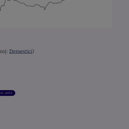
roj:
Domestici
)
oc, péče