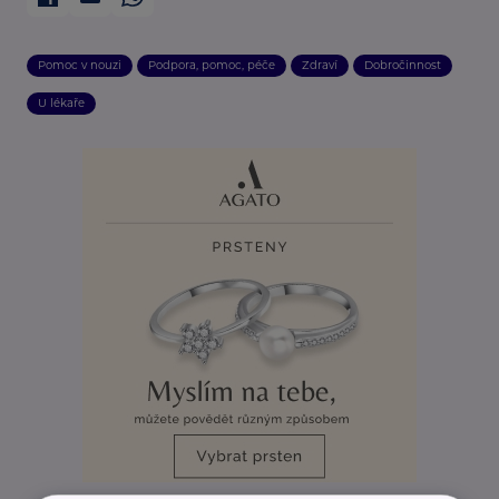
Pomoc v nouzi
Podpora, pomoc, péče
Zdraví
Dobročinnost
U lékaře