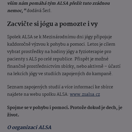
vším nám pomáhá tým ALSA přežít tuto zrádnou
nemoc,”
dodává Šerl.
Zacvičte si jógu a pomozte i vy
Spolek ALSA se k Mezinárodnímu dni jógy připojuje
každoročně výzvou k pohybu a pomoci. Letos je cílem
vybrat prostředky na hodiny jógy a fyzioterapie pro
pacienty s ALS po celé republice. Přispět je možné
finančně prostřednictvím sbírky, nebo aktivně – účastí
na lekcích jógy ve studiích zapojených do kampaně.
Seznam zapojených studií a více informací ke sbírce
najdete na webu spolku ALSA:
www.zsalsa.cz
Spojme se v pohybu i pomoci. Protože dokud je dech, je
život.
O organizaci ALSA