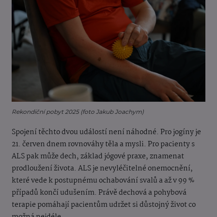
Rekondiční pobyt 2025 (foto Jakub Joachym)
Spojení těchto dvou událostí není náhodné. Pro jogíny je
21. červen dnem rovnováhy těla a mysli. Pro pacienty s
ALS pak může dech, základ jógové praxe, znamenat
prodloužení života. ALS je nevyléčitelné onemocnění,
které vede k postupnému ochabování svalů a až v 99 %
případů končí udušením. Právě dechová a pohybová
terapie pomáhají pacientům udržet si důstojný život co