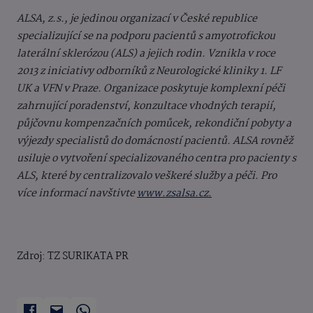
ALSA, z.s., je jedinou organizací v České republice
specializující se na podporu pacientů s amyotrofickou
laterální sklerózou (ALS) a jejich rodin. Vznikla v roce
2013 z iniciativy odborníků z Neurologické kliniky 1. LF
UK a VFN v Praze. Organizace poskytuje komplexní péči
zahrnující poradenství, konzultace vhodných terapií,
půjčovnu kompenzačních pomůcek, rekondiční pobyty a
výjezdy specialistů do domácností pacientů. ALSA rovněž
usiluje o vytvoření specializovaného centra pro pacienty s
ALS, které by centralizovalo veškeré služby a péči. Pro
více informací navštivte
www.zsalsa.cz.
Zdroj: TZ SURIKATA PR