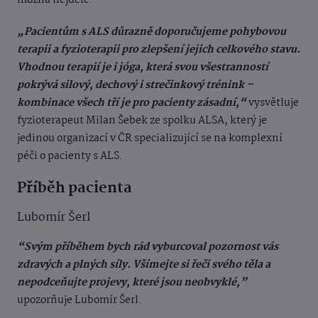
možná nejdéle.
„Pacientům s ALS důrazně doporučujeme pohybovou
terapii a fyzioterapii pro zlepšení jejich celkového stavu.
Vhodnou terapií je i jóga, která svou všestranností
pokrývá silový, dechový i strečinkový trénink –
kombinace všech tří je pro pacienty zásadní,“
vysvětluje
fyzioterapeut Milan Šebek ze spolku ALSA, který je
jedinou organizací v ČR specializující se na komplexní
péči o pacienty s ALS.
Příběh pacienta
Lubomír Šerl
“Svým příběhem bych rád vyburcoval pozornost vás
zdravých a plných síly. Všímejte si řeči svého těla a
nepodceňujte projevy, které jsou neobvyklé,”
upozorňuje Lubomír Šerl.