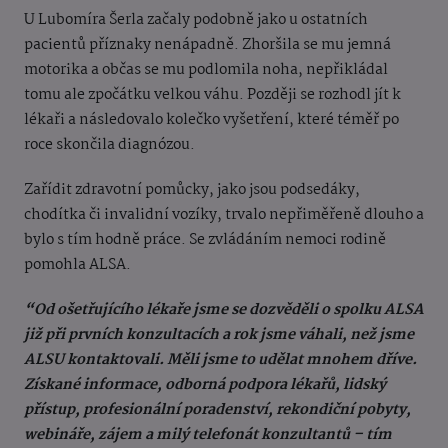
U Lubomíra Šerla začaly podobně jako u ostatních
pacientů příznaky nenápadně. Zhoršila se mu jemná
motorika a občas se mu podlomila noha, nepřikládal
tomu ale zpočátku velkou váhu. Později se rozhodl jít k
lékaři a následovalo kolečko vyšetření, které téměř po
roce skončila diagnózou.
Zařídit zdravotní pomůcky, jako jsou podsedáky,
chodítka či invalidní vozíky, trvalo nepřiměřeně dlouho a
bylo s tím hodně práce. Se zvládáním nemoci rodině
pomohla ALSA.
“Od ošetřujícího lékaře jsme se dozvěděli o spolku ALSA
již při prvních konzultacích a rok jsme váhali, než jsme
ALSU kontaktovali. Měli jsme to udělat mnohem dříve.
Získané informace, odborná podpora lékařů, lidský
přístup, profesionální poradenství, rekondiční pobyty,
webináře, zájem a milý telefonát konzultantů – tím