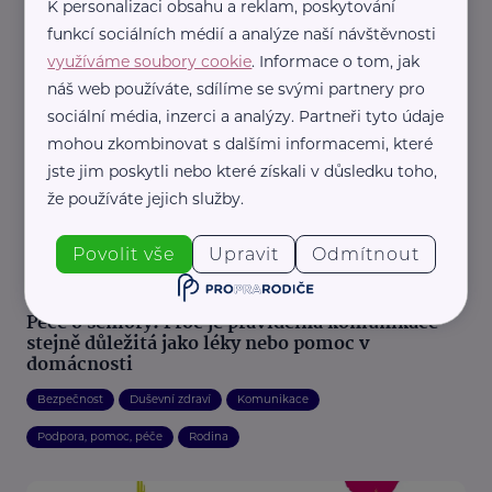
K personalizaci obsahu a reklam, poskytování
Péče v domácím prostředí
Podpora, pomoc, péče
Pro pečující
funkcí sociálních médií a analýze naší návštěvnosti
Sociální služby
využíváme soubory cookie
. Informace o tom, jak
náš web používáte, sdílíme se svými partnery pro
sociální média, inzerci a analýzy. Partneři tyto údaje
mohou zkombinovat s dalšími informacemi, které
jste jim poskytli nebo které získali v důsledku toho,
že používáte jejich služby.
Povolit vše
Upravit
Odmítnout
Reklama
Voláme srdcem s.r.o.
Péče o seniory: Proč je pravidelná komunikace
stejně důležitá jako léky nebo pomoc v
domácnosti
Bezpečnost
Duševní zdraví
Komunikace
Podpora, pomoc, péče
Rodina