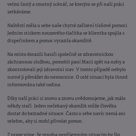
velmi častý a smutný scénář, se kterým se při naší práci
setkáváme.
Naštěstí měla u sebe naše chytré zařízení tísňové pomoci.
Jedním stiskem nouzového tlačítka se klientka spojila s
dispečinkem a pomoc vyrazila okamžitě.
Na místo dorazili hasiči společně se zdravotnickou
záchrannou službou, pomohli paní Marii zpět na nohy a
zkontrolovali její zdravotní stav. V tomto případě nebylo
nutné ji převážet do nemocnice. O celé situaci byla ihned
informována také rodina.
Díky naší práci si znovu a znovu uvědomujeme, jak málo
někdy stačí. Jeden nečekaný okamžik může člověka
dostat do bezradné situace. Často u sebe navíc nemá ani
telefon, aby si mohl přivolat pomoc.
Z praxe víme, že mnoha nepříjemným situacím by šlo