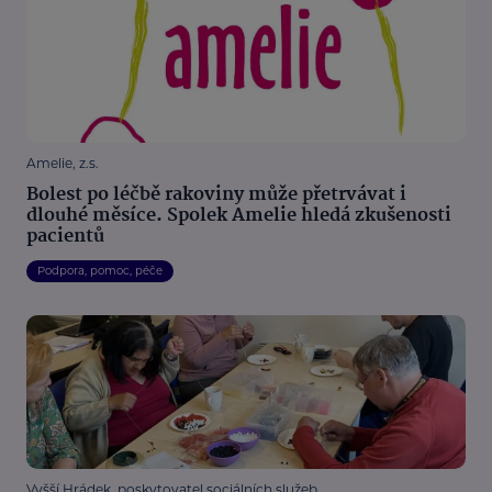
Amelie, z.s.
Bolest po léčbě rakoviny může přetrvávat i
dlouhé měsíce. Spolek Amelie hledá zkušenosti
pacientů
Podpora, pomoc, péče
Vyšší Hrádek, poskytovatel sociálních služeb