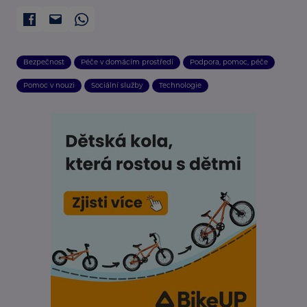
Bezpečnost
Péče v domácím prostředí
Podpora, pomoc, péče
Pomoc v nouzi
Sociální služby
Technologie