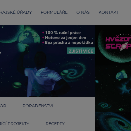
RAJSKÉ ÚŘADY
FORMULÁŘE
O NÁS
KONTAKT
IOR
PORADENSTVÍ
ÍCÍ PROJEKTY
RECEPTY