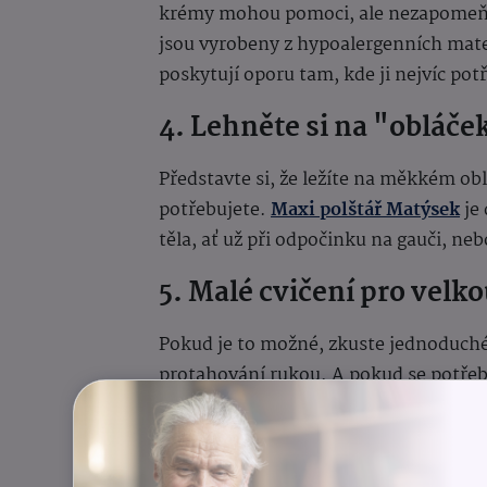
krémy mohou pomoci, ale nezapomeňte
jsou vyrobeny z hypoalergenních mater
poskytují oporu tam, kde ji nejvíc pot
4. Lehněte si na "obláče
Představte si, že ležíte na měkkém ob
potřebujete.
Maxi polštář Matýsek
je 
těla, ať už při odpočinku na gauči, ne
5. Malé cvičení pro velko
Pokud je to možné, zkuste jednoduch
protahování rukou. A pokud se potřebuj
dokonalou oporu, která vám pomůže zvl
Nepohodlí nemusí být součástí vašeh