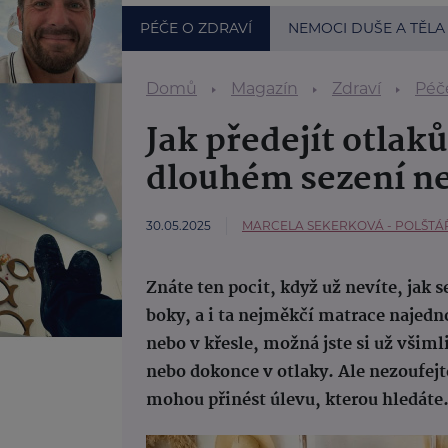
PÉČE O ZDRAVÍ
NEMOCI DUŠE A TĚLA
Domů
Magazín
Zdraví
Péče
Jak předejít otlaků
dlouhém sezení ne
30.05.2025
MARCELA SEKERKOVÁ - POLŠTÁ
Znáte ten pocit, když už nevíte, jak 
boky, a i ta nejměkčí matrace najed
nebo v křesle, možná jste si už všiml
nebo dokonce v otlaky. Ale nezoufe
mohou přinést úlevu, kterou hledáte