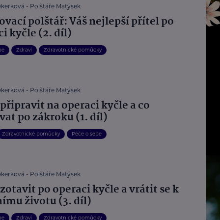
ekerková - Polštáře Matýsek
vací polštář: Váš nejlepší přítel po
i kyčle (2. díl)
be
Zdraví
Zdravotnické pomůcky
ekerková - Polštáře Matýsek
 připravit na operaci kyčle a co
at po zákroku (1. díl)
Zdravotnické pomůcky
Péče o sebe
ekerková - Polštáře Matýsek
 zotavit po operaci kyčle a vrátit se k
ímu životu (3. díl)
be
Zdraví
Zdravotnické pomůcky