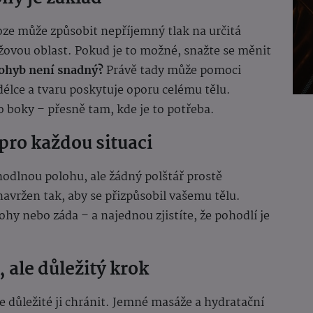
oze může způsobit nepříjemný tlak na určitá
ížovou oblast. Pokud je to možné, snažte se měnit
pohyb není snadný?
Právě tady může pomoci
 délce a tvaru poskytuje oporu celému tělu.
o boky – přesně tam, kde je to potřeba.
pro každou situaci
pohodlnou polohu, ale žádný polštář prostě
navržen tak, aby se přizpůsobil vašemu tělu.
hy nebo záda – a najednou zjistíte, že pohodlí je
 ale důležitý krok
je důležité ji chránit. Jemné masáže a hydratační