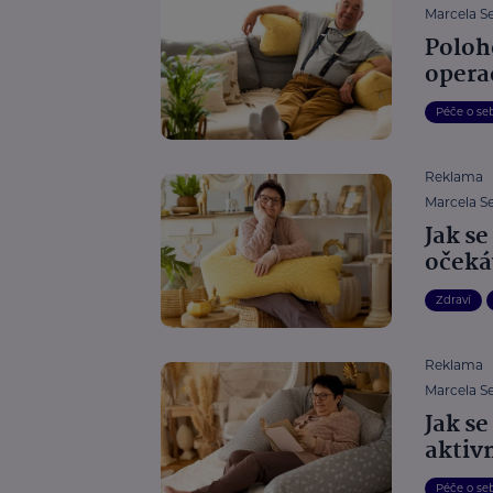
Marcela S
Poloho
operac
Péče o se
Reklama
Marcela S
Jak se
očekáv
Zdraví
Reklama
Marcela S
Jak se
aktivn
Péče o se