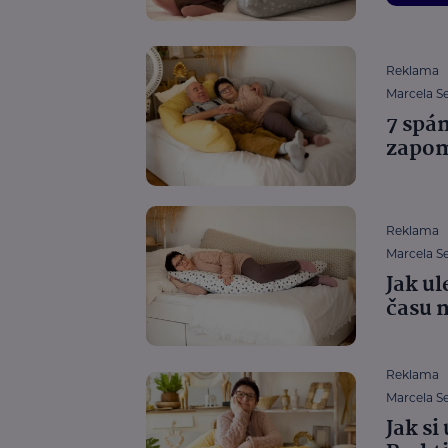
Reklama
Marcela S
7 spá
zapom
Reklama
Marcela S
Jak ul
času 
Reklama
Marcela S
Jak si