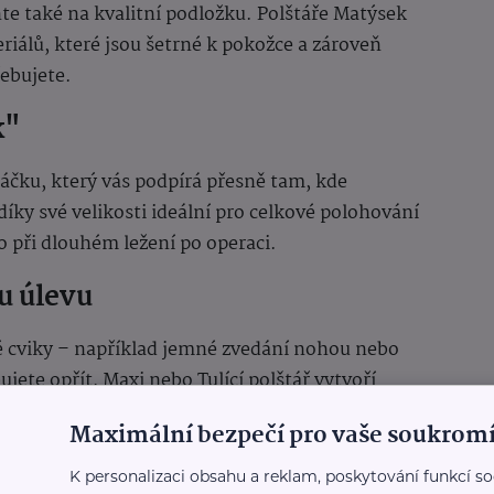
 také na kvalitní podložku. Polštáře Matýsek
iálů, které jsou šetrné k pokožce a zároveň
řebujete.
k"
láčku, který vás podpírá přesně tam, kde
díky své velikosti ideální pro celkové polohování
bo při dlouhém ležení po operaci.
u úlevu
é cviky – například jemné zvedání nohou nebo
ete opřít, Maxi nebo Tulící polštář vytvoří
ádnout i rehabilitační cvičení pohodlněji.
Maximální bezpečí pro vaše soukromí
o života. S malými změnami a správnými
K personalizaci obsahu a reklam, poskytování funkcí so