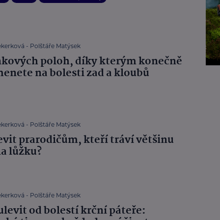
ekerková - Polštáře Matýsek
nkových poloh, díky kterým konečně
enete na bolesti zad a kloubů
ekerková - Polštáře Matýsek
evit prarodičům, kteří tráví většinu
na lůžku?
ekerková - Polštáře Matýsek
 ulevit od bolestí krční páteře: