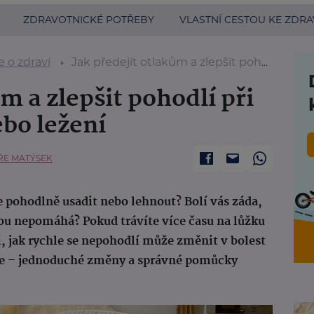
ZDRAVOTNICKÉ POTŘEBY
VLASTNÍ CESTOU KE ZDRA
 o zdraví
Jak předejít otlakům a zlepšit pohodlí při dlouhém sezení nebo ležení
m a zlepšit pohodlí při
bo ležení
ŘE MATÝSEK
se pohodlně usadit nebo lehnout? Bolí vás záda,
nou nepomáhá? Pokud trávíte více času na lůžku
i, jak rychle se nepohodlí může změnit v bolest
jte – jednoduché změny a správné pomůcky
.