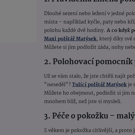
Dlouhé sezení nebo ležení v jedné pol
místa – například kyčle, paty nebo kř
polohu každé dvě hodiny.
A co když 
Maxi polštář Matýsek
, který díky své
Můžete si jím podložit záda, nohy neb
2. Polohovací pomocník 
Už se vám stalo, že jste chtěli najít 
"neseděl"?
Tulící polštář Matýsek
je 
Můžete ho obejmout, podložit si jím no
mnohem blíž, než jste si mysleli.
3. Péče o pokožku – malý,
S věkem je pokožka citlivější, a proto 