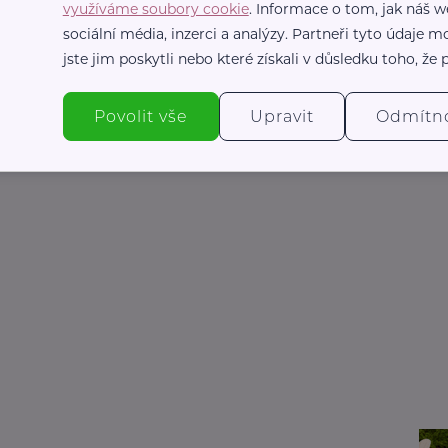
, můžete zažít lepší dny plné klidu a pohody.
využíváme soubory cookie
. Informace o tom, jak náš w
 kompromisů.
sociální média, inzerci a analýzy. Partneři tyto údaje
jste jim poskytli nebo které získali v důsledku toho, že p
Povolit vše
Upravit
Odmítn
Matýsek