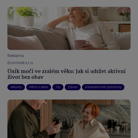
Reklama
Ecomodi s.r.o.
Únik moči ve zralém věku: Jak si udržet aktivní
život bez obav
Aktivity
Péče o sebe
Tip
Zdraví
Zdravotnické pomůcky