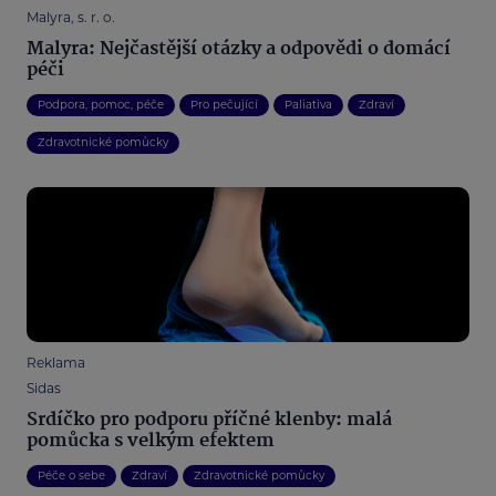
Malyra, s. r. o.
Malyra: Nejčastější otázky a odpovědi o domácí
péči
Podpora, pomoc, péče
Pro pečující
Paliativa
Zdraví
Zdravotnické pomůcky
Reklama
Sidas
Srdíčko pro podporu příčné klenby: malá
pomůcka s velkým efektem
Péče o sebe
Zdraví
Zdravotnické pomůcky