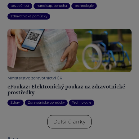
Bezpečnost
Handicap, porucha
Technologie
Zdravotnické pomůcky
Ministerstvo zdravotnictví ČR
ePoukaz: Elektronický poukaz na zdravotnické
prostředky
Zdraví
Zdravotnické pomůcky
Technologie
Další články