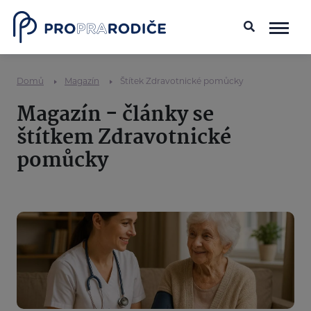
Domů
Magazín
Štítek Zdravotnické pomůcky
Magazín - články se
štítkem Zdravotnické
pomůcky