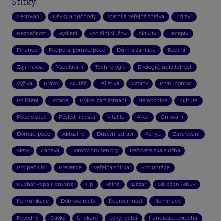
Štítky:
Cestování
Dávky a důchody
Státní a veřejná správa
Zdraví
Bezpečnost
Bydlení
Sociální služby
Aktivity
Recepty
Finance
Podpora, pomoc, péče
Dům a zahrada
Rodina
Zajímavost
Vzdělávání
Technologie
Ekologie, udržitelnost
Výživa
Právo
Soutěž
Paliativa
Vztahy
První pomoc
Pojištění
Dotace
Práce, zaměstnání
Nemocnice
Kultura
Péče o sebe
Poslední cesta
Vitalita
Akce
Grilování
Domácí péče
Aktuálně
Duševní zdraví
Pohyb
Zavařování
Slevy
Zábava
Domov pro seniory
Pečovatelská služba
Pro pečující
Prevence
Veřejná sbírka
Spolupráce
Kuchař Pepa Nemrava
Tip
Kniha
Bazar
Oblečení, obuv
Komunikace
Dobrovolnictví
Dobročinnost
Nominace
Povodně
Dávky
U lékaře
Léky, léčba
Handicap, porucha