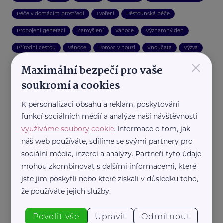
Péče v domácím prostředí
Tvoření
Pěstounská péče
Propojení generací
Zamyšlení
Vánoce
Významný den
Přírodní cestou
Vánoce
Pomoc v nouzi
Vnoučata
Výzva
×
Lázně a wellness
Auto, moto, řidiči
Velikonoce
Reality
Maximální bezpečí pro vaše
soukromí a cookies
Čtení
Dárek
K personalizaci obsahu a reklam, poskytování
funkcí sociálních médií a analýze naší návštěvnosti
využíváme soubory cookie
. Informace o tom, jak
náš web používáte, sdílíme se svými partnery pro
sociální média, inzerci a analýzy. Partneři tyto údaje
mohou zkombinovat s dalšími informacemi, které
jste jim poskytli nebo které získali v důsledku toho,
že používáte jejich služby.
Povolit vše
Upravit
Odmítnout