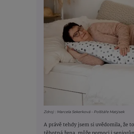
Zdroj: : Marcela Sekerková - Polštáře Matýsek
A právě tehdy jsem si uvědomila, že t
těhotná žena, může pomoci i seniorům 