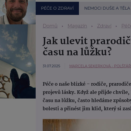
PÉČE O ZDRAVÍ
NEMOCI DUŠE A TĚLA
Domů
Magazín
Zdraví
Péče
Jak ulevit prarodič
času na lůžku?
31.07.2025
MARCELA SEKERKOVÁ - POLŠTÁŘ
Péče o naše blízké – rodiče, prarodič
projevů lásky. Když ale přijde chvíle,
času na lůžku, často hledáme způsoby, 
bolesti a přinést jim klid, který si zas