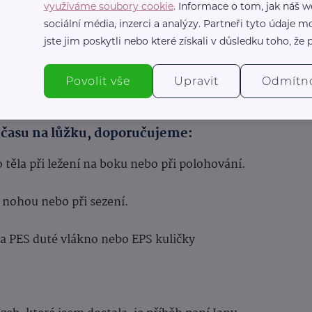
využíváme soubory cookie
. Informace o tom, jak náš w
 pro každou etapu života
sociální média, inzerci a analýzy. Partneři tyto údaje
jste jim poskytli nebo které získali v důsledku toho, že p
, aby pomáhaly v různých životních situacích. Od
 až po seniory – každý si v nich najde svého
Povolit vše
Upravit
Odmítn
nu času na lůžku, doporučujeme:
o těla při ležení na boku nebo při polohování.
d, nohou nebo při sezení.
ka PES duté vlákno nebo EPS kuličky