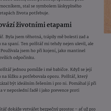
omocníkem, stal se symbolem láskyplného
 etapách života potřebuje.
rovází životními etapami
tář. Byla jsem těhotná, trápily mě bolesti zad a
a spaní. Ten polštář mi tehdy nejen ulevil, ale
Používala jsem ho při kojení, jako mantinel
hvílích odpočinku.
olštář jednou pomůže i mé babičce. Když se její
su na lůžku a potřebovala oporu. Polštář, který
ázal být ideálním řešením i pro ni. Pomáhal jí při
 a v neposlední řadě i jako prevence proti
štář dokáže vytvářet bezpečný prostor – ať už pro