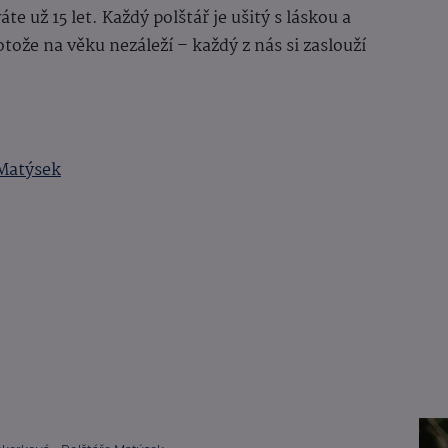
e už 15 let. Každý polštář je ušitý s láskou a
otože na věku nezáleží – každý z nás si zaslouží
 Matýsek