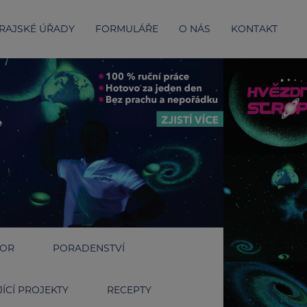
RAJSKÉ ÚŘADY
FORMULÁŘE
O NÁS
KONTAKT
IOR
PORADENSTVÍ
ÍCÍ PROJEKTY
RECEPTY