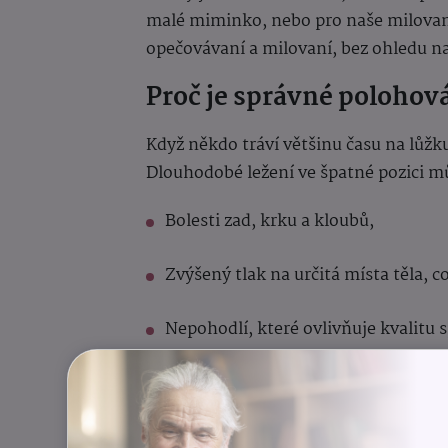
malé miminko, nebo pro naše milované 
opečovávaní a milovaní, bez ohledu n
Proč je správné polohová
Když někdo tráví většinu času na lůžku
Dlouhodobé ležení ve špatné pozici m
Bolesti zad, krku a kloubů,
Zvýšený tlak na určitá místa těla, 
Nepohodlí, které ovlivňuje kvalitu
Správný polštář dokáže těmto problé
kvalitním materiálům podporuje přiro
snižuje tlak na namáhané partie.