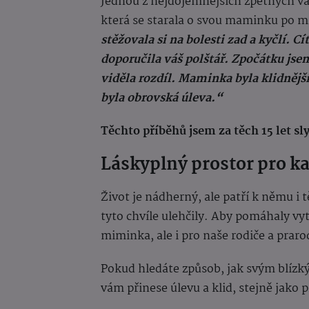
Jednou z nejdojemnějších zpětných vaz
která se starala o svou maminku po m
stěžovala si na bolesti zad a kyčlí. 
doporučila váš polštář. Zpočátku jse
viděla rozdíl. Maminka byla klidnější,
byla obrovská úleva.“
Těchto příběhů jsem za těch 15 let sl
Láskyplný prostor pro k
Život je nádherný, ale patří k němu i 
tyto chvíle ulehčily. Aby pomáhaly vy
miminka, ale i pro naše rodiče a praro
Pokud hledáte způsob, jak svým blízký
vám přinese úlevu a klid, stejně jako p