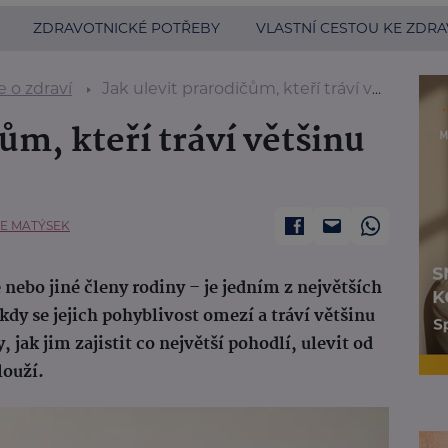
ZDRAVOTNICKÉ POTŘEBY
VLASTNÍ CESTOU KE ZDRA
 o zdraví
Jak ulevit prarodičům, kteří tráví většinu času na lůžku?
ům, kteří tráví většinu
E MATÝSEK
e nebo jiné členy rodiny – je jedním z největších
 kdy se jejich pohyblivost omezí a tráví většinu
jak jim zajistit co největší pohodlí, ulevit od
louží.