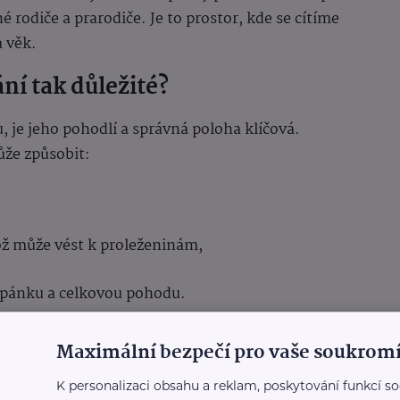
rodiče a prarodiče. Je to prostor, kde se cítíme
a věk.
ní tak důležité?
, je jeho pohodlí a správná poloha klíčová.
ůže způsobit:
což může vést k proleženinám,
 spánku a celkovou pohodu.
mům předejít. Díky ergonomickému tvaru a
Maximální bezpečí pro vaše soukromí
zené zakřivení těla, rovnoměrně rozkládá váhu a
K personalizaci obsahu a reklam, poskytování funkcí so