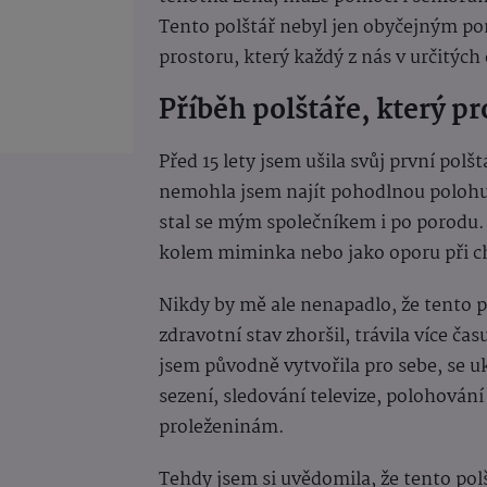
Tento polštář nebyl jen obyčejným p
prostoru, který každý z nás v určitých
Příběh polštáře, který p
Před 15 lety jsem ušila svůj první polš
nemohla jsem najít pohodlnou polohu n
stal se mým společníkem i po porodu. 
kolem miminka nebo jako oporu při c
Nikdy by mě ale nenapadlo, že tento p
zdravotní stav zhoršil, trávila více ča
jsem původně vytvořila pro sebe, se uk
sezení, sledování televize, polohování
proleženinám.
Tehdy jsem si uvědomila, že tento pol