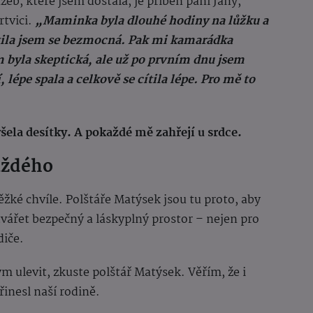
eb, které jsem dostala, je příběh paní Jany,
rtvici.
„Maminka byla dlouhé hodiny na lůžku a
Cítila jsem se bezmocná. Pak mi kamarádka
m byla skeptická, ale už po prvním dnu jsem
 lépe spala a celkově se cítila lépe. Pro mě to
yšela desítky. A pokaždé mě zahřejí u srdce.
aždého
těžké chvíle. Polštáře Matýsek jsou tu proto, aby
tvářet bezpečný a láskyplný prostor – nejen pro
diče.
m ulevit, zkuste polštář Matýsek. Věřím, že i
řinesl naší rodině.