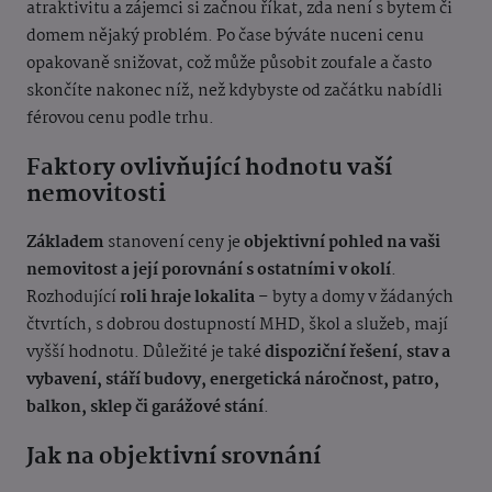
atraktivitu a zájemci si začnou říkat, zda není s bytem či
domem nějaký problém. Po čase býváte nuceni cenu
opakovaně snižovat, což může působit zoufale a často
skončíte nakonec níž, než kdybyste od začátku nabídli
férovou cenu podle trhu.
Faktory ovlivňující hodnotu vaší
nemovitosti
Základem
stanovení ceny je
objektivní pohled na vaši
nemovitost a její porovnání s ostatními v okolí
.
Rozhodující
roli hraje lokalita
– byty a domy v žádaných
čtvrtích, s dobrou dostupností MHD, škol a služeb, mají
vyšší hodnotu. Důležité je také
dispoziční řešení
,
stav
a
vybavení, stáří budovy, energetická náročnost, patro,
balkon, sklep či garážové stání
.
Jak na objektivní srovnání