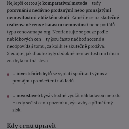
Nejlepší cestou je
komparativní metoda
– tedy
porovnání s nedávno prodanými nebo pronajatými
nemovitostmi v blízkém okolí
. Zaměřte se na
skutečné
realizované ceny z katastru nemovitostí
nebo portálů
typu cenovamapa.org.
Neorientujte se pouze podle
nabídkových cen – ty jsou často nadhodnocené a
neodpovídají tomu, za kolik se skutečně prodává
.
Sledujte, jak dlouho byly obdobné nemovitosti na trhu a
zda byla nutná sleva.
U
investičních bytů
se vyplatí spočítat i výnos z
pronájmu po odečtení nákladů.
U
novostaveb
bývá vhodné využít nákladovou metodu
– tedy sečíst cenu pozemku, výstavby a přiměřený
zisk.
Kdy cenu upravit