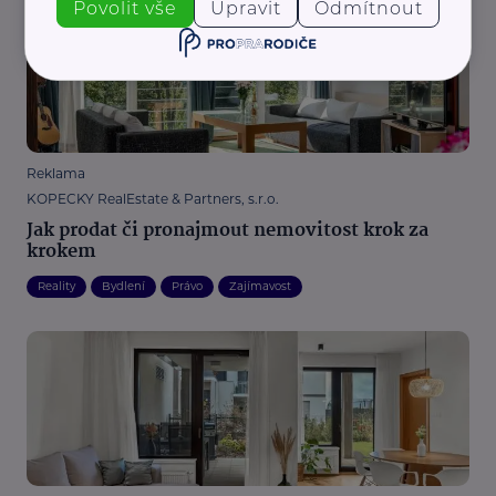
Povolit vše
Upravit
Odmítnout
Reklama
KOPECKY RealEstate & Partners, s.r.o.
Jak prodat či pronajmout nemovitost krok za
krokem
Reality
Bydlení
Právo
Zajímavost