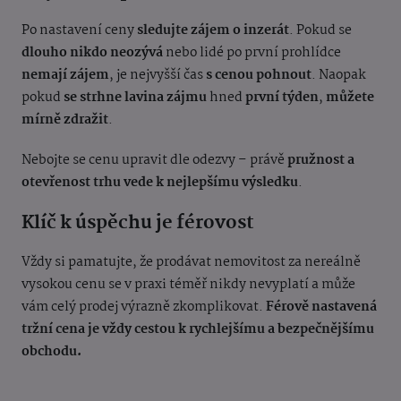
Po nastavení ceny
sledujte zájem o inzerát
. Pokud se
dlouho nikdo neozývá
nebo lidé po první prohlídce
nemají zájem
, je nejvyšší čas
s cenou pohnout
.
Naopak
pokud
se strhne lavina zájmu
hned
první týden
,
můžete
mírně zdražit
.
Nebojte se cenu upravit dle odezvy – právě
pružnost a
otevřenost trhu vede k nejlepšímu výsledku
.
Klíč k úspěchu je férovost
Vždy si pamatujte, že prodávat nemovitost za nereálně
vysokou cenu se v praxi téměř nikdy nevyplatí a může
vám celý prodej výrazně zkomplikovat.
Férově nastavená
tržní cena je vždy cestou k rychlejšímu a bezpečnějšímu
obchodu.