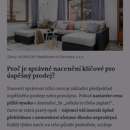
Zdroj: KOPECKY RealEstate & Partners, s.r.o.
Proč je správné nacenění klíčové pro
úspěšný prodej?
Stanovit správnou tržní cenu je základní předpoklad
úspěšného prodeje nebo pronájmu. Pokud
nastavíte cenu
příliš vysoko
v domnění, že „někdo to třeba zaplatí“,
často se stává pravý opak –
zájemci váš inzerát úplně
přehlédnou
a
nemovitost zůstane dlouho neprodejná
.
Každý týden navíc na trhu působí podezřele, snižuje