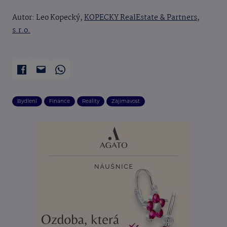
Autor: Leo Kopecký,
KOPECKY RealEstate & Partners,
s.r.o.
Bydlení
Finance
Reality
Zajímavost