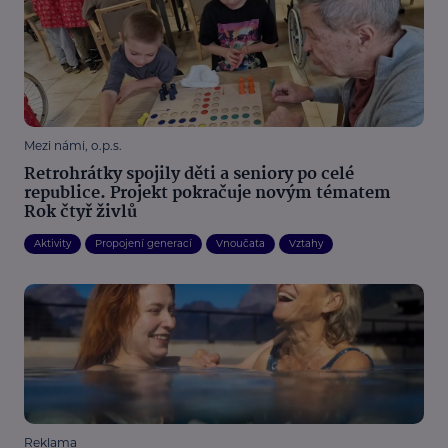
Mezi námi, o.p.s.
Retrohrátky spojily děti a seniory po celé
republice. Projekt pokračuje novým tématem
Rok čtyř živlů
Aktivity
Propojení generací
Vnoučata
Vztahy
Reklama