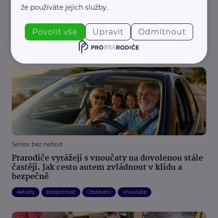
že používáte jejich služby.
Hostitelská péče může změnit dětský život.
Nadační fond SPOLUŽIVOT nabízí školení i
podporu
Povolit vše
Upravit
Odmítnout
Podpora, pomoc, péče
Propojení generací
Rodina
Vztahy
Senior bez nehod
Prarodiče vyrážejí s vnoučaty na dovolenou stále
častěji. Jak cestu autem zvládnout v klidu a
bezpečně
Aktivity
Bezpečnost
Cestování
Vnoučata