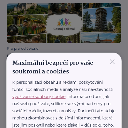
Pro prarodiče s.r.o.
Kam vyrazit s vnoučaty? Nový web vám nabídne
×
Maximální bezpečí pro vaše
stovky nápadů
soukromí a cookies
Aktivity
Cestování
Propojení generací
Vnoučata
K personalizaci obsahu a reklam, poskytování
funkcí sociálních médií a analýze naší návštěvnosti
využíváme soubory cookie
. Informace o tom, jak
náš web používáte, sdílíme se svými partnery pro
sociální média, inzerci a analýzy. Partneři tyto údaje
mohou zkombinovat s dalšími informacemi, které
jste jim poskytli nebo které získali v důsledku toho,
Nadační fond SPOLUŽIVOT