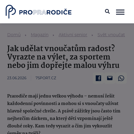
Domů
Magazín
Aktivní senior
Svět vnoučat
Jak udělat vnoučatům radost?
Vyrazte na výlet, za sportem
nebo jim dopřejte malou výhru
23.06.2026
7SPORT.CZ
Prarodiče mají jednu velkou výhodu – nemusí řešit
každodenní povinnosti a mohou si s vnoučaty užívat
hlavně společné chvíle. A právě zážitky jsou často tím
nejhezčím dárkem, na který děti vzpomínají ještě
dlouhé roky. Kam tedy vyrazit a čím jim vykouzlit
úsměv na tváři?