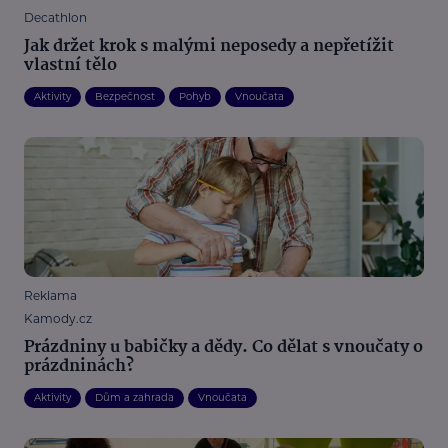
Decathlon
Jak držet krok s malými neposedy a nepřetížit
vlastní tělo
Aktivity
Bezpečnost
Pohyb
Vnoučata
Reklama
Kamody.cz
Prázdniny u babičky a dědy. Co dělat s vnoučaty o
prázdninách?
Aktivity
Dům a zahrada
Vnoučata