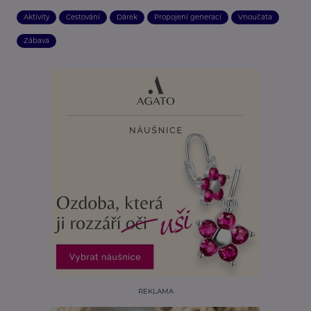
Aktivity
Cestování
Dárek
Propojení generací
Vnoučata
Zábava
REKLAMA