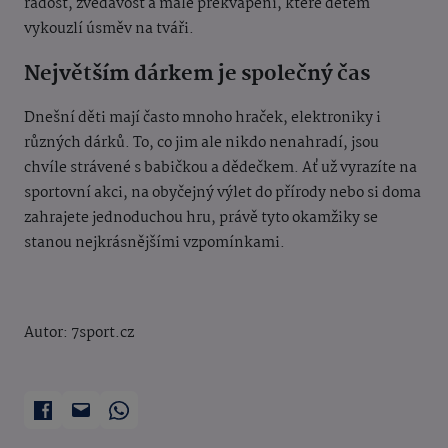
radost, zvědavost a malé překvapení, které dětem
vykouzlí úsměv na tváři.
Největším dárkem je společný čas
Dnešní děti mají často mnoho hraček, elektroniky i
různých dárků. To, co jim ale nikdo nenahradí, jsou
chvíle strávené s babičkou a dědečkem. Ať už vyrazíte na
sportovní akci, na obyčejný výlet do přírody nebo si doma
zahrajete jednoduchou hru, právě tyto okamžiky se
stanou nejkrásnějšími vzpomínkami.
Autor: 7sport.cz