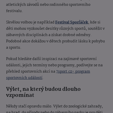
atletických závodů nebo rodinného sportovního
festivalu.
Skvělou volbou je například
Festival Sporťáček
, kde si
děti mohou vyzkoušet desítky různých sportů, soutěžit v
zábavných disciplínách a získat drobné odměny.
Podobné akce dokážou v dětech probudit lásku k pohybu
a sportu.
Pokud hledáte další inspiraci na zajímavé sportovní
události, jejich termíny nebo programy, podívejte se na
přehled sportovních akcí na
7sport.cz– program
sportovních událostí
.
Výlet, na který budou dlouho
vzpomínat
Někdy stačí opravdu málo. Výlet do zoologické zahrady,
na hrad, do přírody nebo do zábavního parku je pro děti