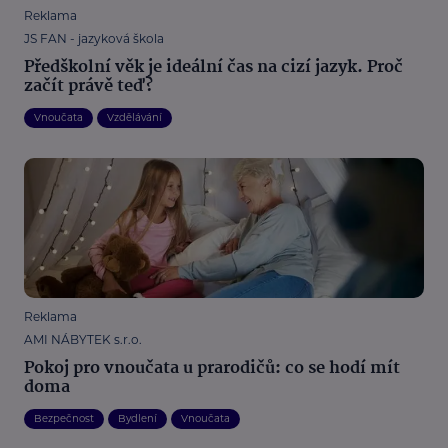
Reklama
JS FAN - jazyková škola
Předškolní věk je ideální čas na cizí jazyk. Proč
začít právě teď?
Vnoučata
Vzdělávání
Reklama
AMI NÁBYTEK s.r.o.
Pokoj pro vnoučata u prarodičů: co se hodí mít
doma
Bezpečnost
Bydlení
Vnoučata