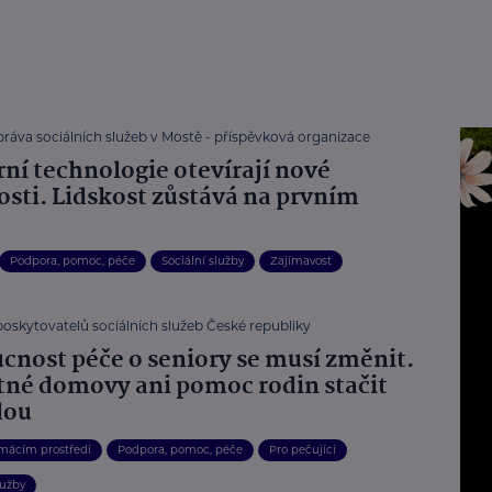
ráva sociálních služeb v Mostě - příspěvková organizace
ní technologie otevírají nové
sti. Lidskost zůstává na prvním
Podpora, pomoc, péče
Sociální služby
Zajímavost
poskytovatelů sociálních služeb České republiky
cnost péče o seniory se musí změnit.
né domovy ani pomoc rodin stačit
dou
mácím prostředí
Podpora, pomoc, péče
Pro pečující
lužby