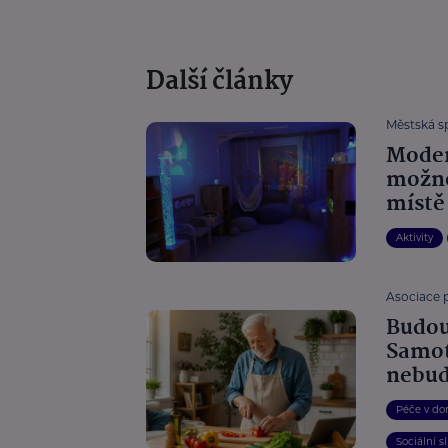
Další články
Městská sp
Moder
možno
místě
Aktivity
Asociace 
Budou
Samot
nebu
Péče v do
Sociální s