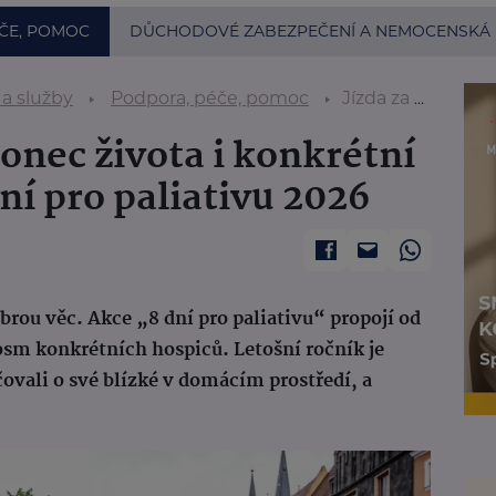
ČE, POMOC
DŮCHODOVÉ ZABEZPEČENÍ A NEMOCENSKÁ
 a služby
Podpora, péče, pomoc
Jízda za důstojný konec života i konkrétní lidské příběhy: 8 dní pro paliativu 2026
konec života i konkrétní
dní pro paliativu 2026
brou věc. Akce „8 dní pro paliativu“ propojí od
osm konkrétních hospiců. Letošní ročník je
ovali o své blízké v domácím prostředí, a