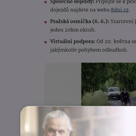
Společné dojezdy:
Připojte se k pe
dojezdů najdete na webu
8dni.cz
.
Pražská osmička (6. 6.):
Startovní 
jeden 20km okruh.
Virtuální podpora:
Od 20. května se
jakýmkoliv pohybem odkudkoli.