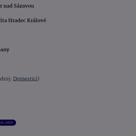
ár nad Sázavou
rita Hradec Králové
čany
droj:
Domestici
)
oc, péče