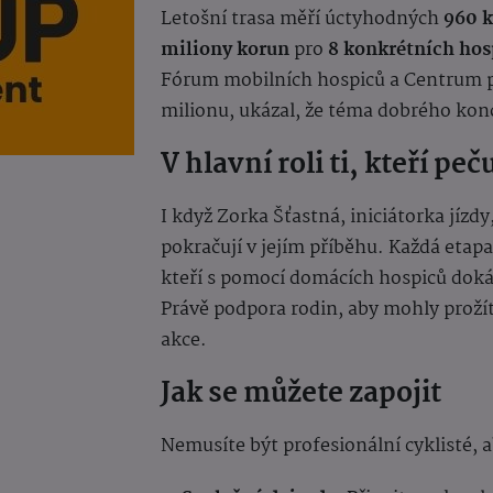
Letošní trasa měří úctyhodných
960 
miliony korun
pro
8 konkrétních ho
Fórum mobilních hospiců a Centrum pal
milionu, ukázal, že téma dobrého konc
V hlavní roli ti, kteří peču
I když Zorka Šťastná, iniciátorka jízdy
pokračují v jejím příběhu. Každá etap
kteří s pomocí domácích hospiců dokáz
Právě podpora rodin, aby mohly prožít
akce.
Jak se můžete zapojit
Nemusíte být profesionální cyklisté, a