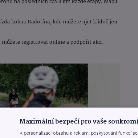
lotonu na posledních cca 8 km každé etapy. Mapu
jízda kolem Radotína, kde můžete ujet klidně jen
 můžete registrovat online a podpořit akci
Maximální bezpečí pro vaše soukromí
K personalizaci obsahu a reklam, poskytování funkcí so