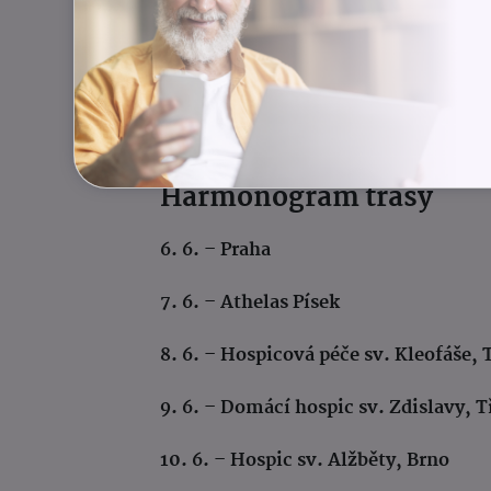
Harmonogram trasy
6. 6. – Praha
7. 6. – Athelas Písek
8. 6. – Hospicová péče sv. Kleofáše,
9. 6. – Domácí hospic sv. Zdislavy, T
10. 6. – Hospic sv. Alžběty, Brno