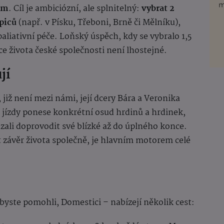
km
. Cíl je ambiciózní, ale splnitelný:
vybrat 2
spiců
(např. v Písku, Třeboni, Brně či Mělníku),
iativní péče. Loňský úspěch, kdy se vybralo 1,5
e života české společnosti není lhostejné.
jí
, již není mezi námi, její dcery Bára a Veronika
a jízdy ponese konkrétní osud hrdinů a hrdinek,
ali doprovodit své blízké až do úplného konce.
 závěr života společně, je hlavním motorem celé
byste pomohli, Domestici – nabízejí několik cest: