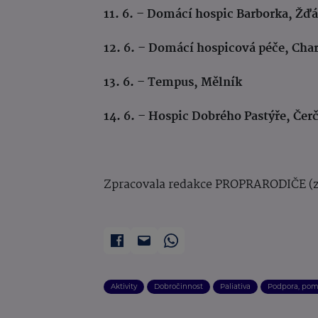
11. 6. – Domácí hospic Barborka, Žď
12. 6. – Domácí hospicová péče, Cha
13. 6. – Tempus, Mělník
14. 6. – Hospic Dobrého Pastýře, Čer
Zpracovala redakce PROPRARODIČE (z
Aktivity
Dobročinnost
Paliativa
Podpora, pom