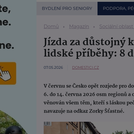
BYDLENÍ PRO SENIORY
PODPORA, PÉ
Domů
Magazín
Sociální oblast
Jízda za důstojný 
lidské příběhy: 8 
07.05.2026
DOMESTICI.CZ
V červnu se Česko opět rozjede pro do
6. do 14. června 2026 osm regionů a 
věnován všem těm, kteří s láskou peč
navazuje na odkaz Zorky Šťastné.