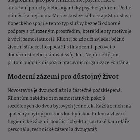
diagnózami, jako jsou schizofrenie, psychotické a
afektivní poruchy nebo organický psychosyndrom.
Podle
náměstka hejtmana Moravskoslezského kraje Stanislava
Kopeckého spojuje tento typ služby bezpečí odborné
podpory s přirozeným prostředím, které klienty motivuje
k větší samostatnosti.
Klienti se zde učí zvládat běžné
životní situace, hospodařit s financemi, pečovat o
domácnost nebo plánovat svůj den. Nepřetržitě jim
přitom budou k dispozici pracovníci organizace Fontána.
Moderní zázemí pro důstojný život
Novostavba je dvoupodlažní a částečně podsklepená.
Klientům nabídne osm samostatných pokojů
rozdělených do dvou bytových jednotek. Každá z nich má
společný obytný prostor s kuchyňskou linkou a vlastní
hygienické zázemí.
Součástí objektu jsou také kanceláře
personálu, technické zázemí a dvougaráž.