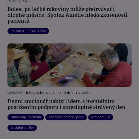
Amelie, z.s.
Bolest po léčbě rakoviny může přetrvávat i
dlouhé měsíce. Spolek Amelie hledá zkušenosti
pacientů
Podpora, pomoc, péče
Vyšší Hrádek, poskytovatel sociálních služeb
Denní stacionář nabízí lidem s mentálním
postižením podporu i smysluplně strávený den
Handicap, porucha
Podpora, pomoc, péče
Pro pečující
Sociální služby