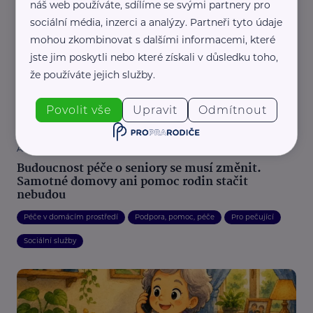
náš web používáte, sdílíme se svými partnery pro
Aktivity
Podpora, pomoc, péče
Sociální služby
Zajímavost
sociální média, inzerci a analýzy. Partneři tyto údaje
mohou zkombinovat s dalšími informacemi, které
jste jim poskytli nebo které získali v důsledku toho,
že používáte jejich služby.
Povolit vše
Upravit
Odmítnout
Asociace poskytovatelů sociálních služeb České republiky
Budoucnost péče o seniory se musí změnit.
Samotné domovy ani pomoc rodin stačit
nebudou
Péče v domácím prostředí
Podpora, pomoc, péče
Pro pečující
Sociální služby