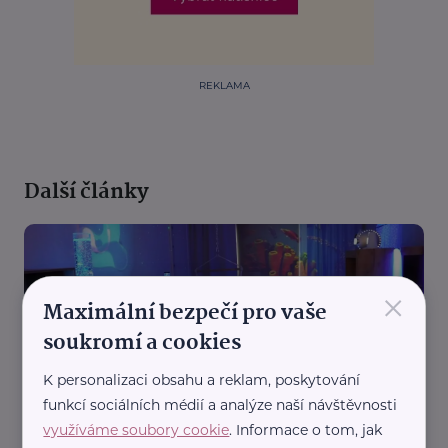
REKLAMA
Další články
×
Maximální bezpečí pro vaše
soukromí a cookies
K personalizaci obsahu a reklam, poskytování
Městská správa sociálních služeb v Mostě - příspěvková organizace
funkcí sociálních médií a analýze naší návštěvnosti
Moderní technologie otevírají nové možnosti.
Lidskost zůstává na prvním místě
využíváme soubory cookie
. Informace o tom, jak