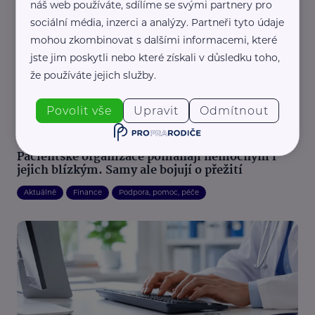
náš web používáte, sdílíme se svými partnery pro
sociální média, inzerci a analýzy. Partneři tyto údaje
mohou zkombinovat s dalšími informacemi, které
jste jim poskytli nebo které získali v důsledku toho,
že používáte jejich služby.
Povolit vše
Upravit
Odmítnout
ADDICTS PR
Pacientské organizace pomáhají nemocným i
jejich blízkým. Samy ale bojují o přežití
Aktuálně
Finance
Podpora, pomoc, péče