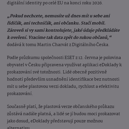
digitální identity po celé EU na konci roku 2026.
„Pokud nechcete, nemusíte už dnes mít u sebe ani
řidičák, ani techničák, ani občanku. Stačí mobil.
Zároveň si vy sami kontrolujete, jaké údaje předkládáte
k oveření. Vracíme tak data zpět do rukou občanů,“
dodává k tomu Martin Charvát z Digitálního Česka.
Podle průzkumu společnosti ESET z 12. června je polovina
obyvatel v Česku připravena využívat aplikaci eDoklady k
prokazování své totožnosti. Lidé obecně pozitivně
hodnotí především usnadnění identifikace bez nutnosti
mít u sebe plastovou verzi dokladu, rychlost a efektivitu
prokazování.
Současně platí, že plastová verze občanského průkazu
zůstává nadále platná, a lidé se jí budou moci prokazovat
jako dosud, eDoklady představují pouze možnou
alternativu.