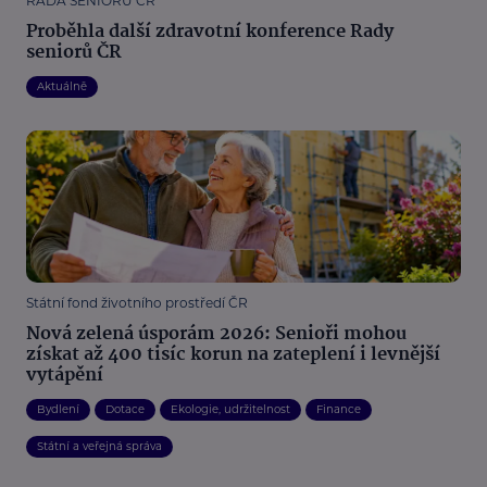
RADA SENIORŮ ČR
Proběhla další zdravotní konference Rady
seniorů ČR
Aktuálně
Státní fond životního prostředí ČR
Nová zelená úsporám 2026: Senioři mohou
získat až 400 tisíc korun na zateplení i levnější
vytápění
Bydlení
Dotace
Ekologie, udržitelnost
Finance
Státní a veřejná správa