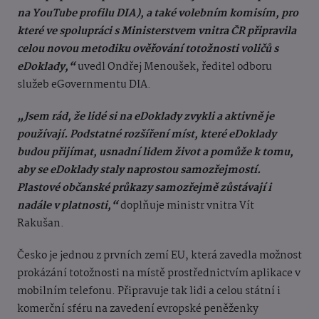
na YouTube profilu DIA), a také volebním komisím, pro
které ve spolupráci s Ministerstvem vnitra ČR připravila
celou novou metodiku ověřování totožnosti voličů s
eDoklady,“
uvedl Ondřej Menoušek, ředitel odboru
služeb eGovernmentu DIA.
„Jsem rád, že lidé si na eDoklady zvykli a aktivně je
používají. Podstatné rozšíření míst, které eDoklady
budou přijímat, usnadní lidem život a pomůže k tomu,
aby se eDoklady staly naprostou samozřejmostí.
Plastové občanské průkazy samozřejmě zůstávají i
nadále v platnosti,“
doplňuje ministr vnitra Vít
Rakušan.
Česko je jednou z prvních zemí EU, která zavedla možnost
prokázání totožnosti na místě prostřednictvím aplikace v
mobilním telefonu. Připravuje tak lidi a celou státní i
komerční sféru na zavedení evropské peněženky