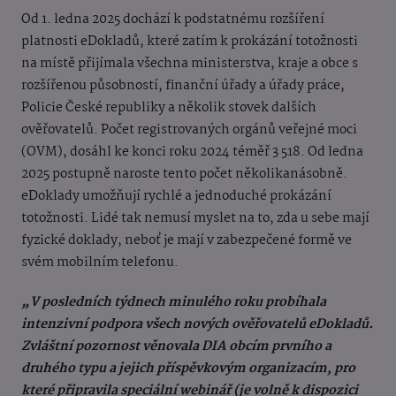
Od 1. ledna 2025 dochází k podstatnému rozšíření
platnosti eDokladů, které zatím k prokázání totožnosti
na místě přijímala všechna ministerstva, kraje a obce s
rozšířenou působností, finanční úřady a úřady práce,
Policie České republiky a několik stovek dalších
ověřovatelů. Počet registrovaných orgánů veřejné moci
(OVM), dosáhl ke konci roku 2024 téměř 3 518. Od ledna
2025 postupně naroste tento počet několikanásobně.
eDoklady umožňují rychlé a jednoduché prokázání
totožnosti. Lidé tak nemusí myslet na to, zda u sebe mají
fyzické doklady, neboť je mají v zabezpečené formě ve
svém mobilním telefonu.
„V posledních týdnech minulého roku probíhala
intenzivní podpora všech nových ověřovatelů eDokladů.
Zvláštní pozornost věnovala DIA obcím prvního a
druhého typu a jejich příspěvkovým organizacím, pro
které připravila speciální webinář (je volně k dispozici