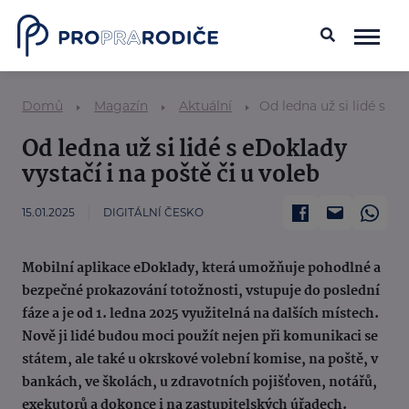
Domů
Magazín
Aktuální
Od ledna už si lidé s eD
Od ledna už si lidé s eDoklady
vystačí i na poště či u voleb
15.01.2025
DIGITÁLNÍ ČESKO
Mobilní aplikace eDoklady, která umožňuje pohodlné a
bezpečné prokazování totožnosti, vstupuje do poslední
fáze a je od 1. ledna 2025 využitelná na dalších místech.
Nově ji lidé budou moci použít nejen při komunikaci se
státem, ale také u okrskové volební komise, na poště, v
bankách, ve školách, u zdravotních pojišťoven, notářů,
exekutorů a dokonce i na zastupitelských úřadech.