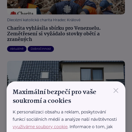
Diecézní katolická charita Hradec Králové
Charita vyhlásila sbírku pro Venezuelu.
Zemětřesení si vyžádalo stovky obětí a
zraněných
Aktuálně
Dobročinnost
×
Maximální bezpečí pro vaše
soukromí a cookies
Státní fond životního prostředí ČR
K personalizaci obsahu a reklam, poskytování
Nová zelená úsporám 2026: Senioři mohou
funkcí sociálních médií a analýze naší návštěvnosti
získat až 400 tisíc korun na úspornější bydlení
využíváme soubory cookie
. Informace o tom, jak
Aktuálně
Bydlení
Dotace