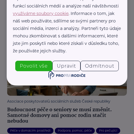
funkcí sociálních médií a analýze naší návštěvnosti
využíváme soubory cookie
. Informace o tom, jak
Městská správa sociálních služeb v Mostě - příspěvková organizace
náš web používáte, sdílíme se svými partnery pro
Moderní technologie otevírají nové možnosti.
sociální média, inzerci a analýzy. Partneři tyto údaje
Lidskost zůstává na prvním místě
mohou zkombinovat s dalšími informacemi, které
Aktivity
Podpora, pomoc, péče
Sociální služby
Zajímavost
jste jim poskytli nebo které získali v důsledku toho,
že používáte jejich služby.
Povolit vše
Upravit
Odmítnout
Asociace poskytovatelů sociálních služeb České republiky
Budoucnost péče o seniory se musí změnit.
Samotné domovy ani pomoc rodin stačit
nebudou
Péče v domácím prostředí
Podpora, pomoc, péče
Pro pečující