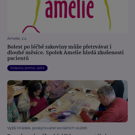
Amelie, z.s.
Bolest po léčbě rakoviny může přetrvávat i
dlouhé měsíce. Spolek Amelie hledá zkušenosti
pacientů
Podpora, pomoc, péče
Vyšší Hrádek, poskytovatel sociálních služeb