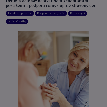
Denní stacionář nabízí lidem s mentálním
postižením podporu i smysluplně strávený den
Handicap, porucha
Podpora, pomoc, péče
Pro pečující
Sociální služby