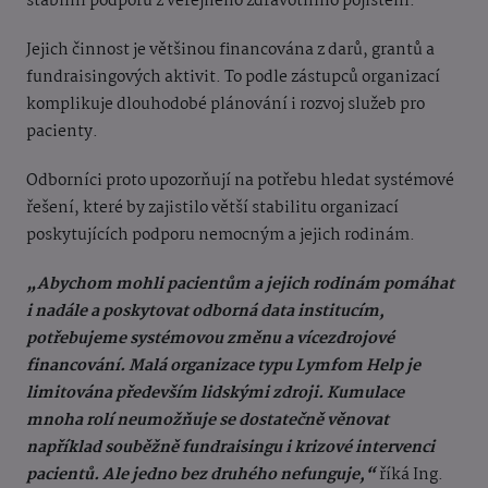
stabilní podporu z veřejného zdravotního pojištění.
Jejich činnost je většinou financována z darů, grantů a
fundraisingových aktivit. To podle zástupců organizací
komplikuje dlouhodobé plánování i rozvoj služeb pro
pacienty.
Odborníci proto upozorňují na potřebu hledat systémové
řešení, které by zajistilo větší stabilitu organizací
poskytujících podporu nemocným a jejich rodinám.
„Abychom mohli pacientům a jejich rodinám pomáhat
i nadále a poskytovat odborná data institucím,
potřebujeme systémovou změnu a vícezdrojové
financování. Malá organizace typu Lymfom Help je
limitována především lidskými zdroji. Kumulace
mnoha rolí neumožňuje se dostatečně věnovat
například souběžně fundraisingu i krizové intervenci
pacientů. Ale jedno bez druhého nefunguje,“
říká Ing.