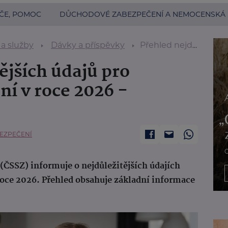
ČE, POMOC
DŮCHODOVÉ ZABEZPEČENÍ A NEMOCENSKÁ
 a služby
Dávky a příspěvky
Přehled nejdůležitějších údajů pro sociální zabezpečení v roce 2026 - důchody (část 2.)
ějších údajů pro
ní v roce 2026 -
BEZPEČENÍ
(ČSSZ) informuje o nejdůležitějších údajích
roce 2026. Přehled obsahuje základní informace