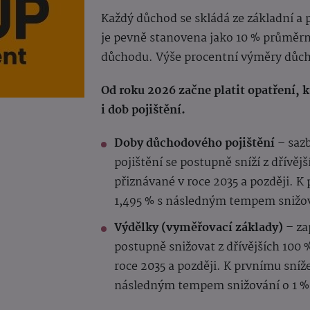
Každý důchod se skládá ze základní a
je pevně stanovena jako 10 % průměrn
důchodu. Výše procentní výměry důchod
Od roku 2026 začne platit opatření,
i dob pojištění.
Doby důchodového pojištění –
sazb
pojištění se postupně sníží z dřívěj
přiznávané v roce 2035 a později. K
1,495 % s následným tempem snižová
Výdělky (vyměřovací základy) –
za
postupně snižovat z dřívějších 100
roce 2035 a později. K prvnímu sníž
následným tempem snižování o 1 % 