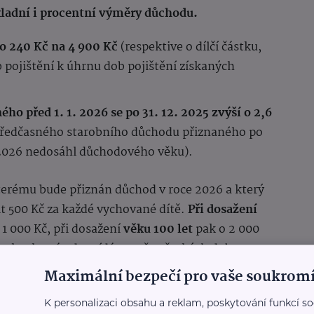
kladní i procentní výměry důchodu.
 o 240 Kč na 4 900 Kč
(respektive o dílčí částku,
pojištění k úhrnu dob pojištění získaných
o před 1. 1. 2026 se po 31. 12. 2025 zvýší o 2,6
 předčasného starobního důchodu přiznaného po
m 2026 nedosáhl důchodového věku).
terému bude přiznán důchod v roce 2026 a který
it 500 Kč za každé vychované dítě.
Při dosažení
1 000 Kč, při dosažení
věku 100 let
pak o 2 000
 částku, která odpovídá poměru českých dob
ch v České republice a v cizině).
Maximální bezpečí pro vaše soukromí
dů pro rok 2026
K personalizaci obsahu a reklam, poskytování funkcí so