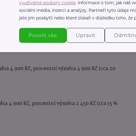
využíváme soubory cookie
. Informace o tom, jak náš w
e zákonem zaručená
minimální výše důchodu.
sociální média, inzerci a analýzy. Partneři tyto údaje
jste jim poskytli nebo které získali v důsledku toho, že p
, z toho základní výměra 4 900 Kč a procentní
Povolit vše
Upravit
Odmítn
mzdy).
ěra 4 900 Kč, procentní výměra 4 900 Kč (cca 20
ěra 4 900 Kč, procentní výměra 2 450 Kč (cca 15 %