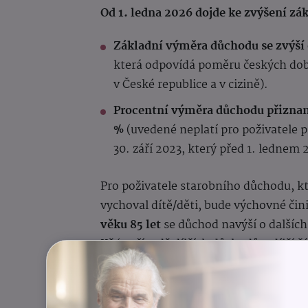
Od 1. ledna 2026 dojde ke zvýšení zá
Základní výměra důchodu se zvýší
která odpovídá poměru českých dob 
v České republice a v cizině).
Procentní výměra důchodu přiznanéh
%
(uvedené neplatí pro poživatele
30. září 2023, který před 1. ledne
Pro poživatele starobního důchodu, k
vychoval dítě/děti, bude výchovné čin
věku 85 let
se důchod navýší o dalších 
Kč (v případě dílčích důchodů o dílčí
pojištění k úhrnu dob pojištění získaný
Přehled minimálních výší důcho