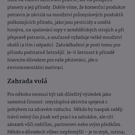
tolik na vlastní užitek ani přátele, ale na prospěch
planety a její přírody. Dobře víme, že komerční produkce
potravin je závislá na množství průmyslových produktů
poškozujících přírodu, jako jsou pesticidy a umělá
hnojiva, na spalování ropy v zemědělských strojích a při
přepravě potravin, a současně vyžaduje velké množství
obalů (a tím i odpadu). Zahrádkaření je proti tomu pro
přírodu podstatně šetrnější. Je-li šetrnost k přírodě
hlavním důvodem pro vaše pěstování, jde o
environmentální motivaci.
Zahrada volá
Pro někoho nemusí být tak důležitý výsledek jako
samotná činnost: smysluplná aktivita spojená s
pohybem na zdravém vzduchu. Někdo by naopak raději
trávil volný čas jinak než prací na zahrádce, ale cítí
závazek vůči rodičům, partnerovi nebo svým předkům.
Někdo o důvodech vůbec nepřemýšlí – je to zvyk, rutina;