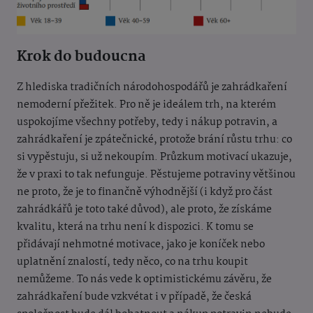
Krok do budoucna
Z hlediska tradičních národohospodářů je zahrádkaření
nemoderní přežitek. Pro ně je ideálem trh, na kterém
uspokojíme všechny potřeby, tedy i nákup potravin, a
zahrádkaření je zpátečnické, protože brání růstu trhu: co
si vypěstuju, si už nekoupím. Průzkum motivací ukazuje,
že v praxi to tak nefunguje. Pěstujeme potraviny většinou
ne proto, že je to finančně výhodnější (i když pro část
zahrádkářů je toto také důvod), ale proto, že získáme
kvalitu, která na trhu není k dispozici. K tomu se
přidávají nehmotné motivace, jako je koníček nebo
uplatnění znalostí, tedy něco, co na trhu koupit
nemůžeme. To nás vede k optimistickému závěru, že
zahrádkaření bude vzkvétat i v případě, že česká