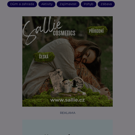
Dům a zahrada
Aktivity
Zajímavost
Pohyb
Zábava
REKLAMA