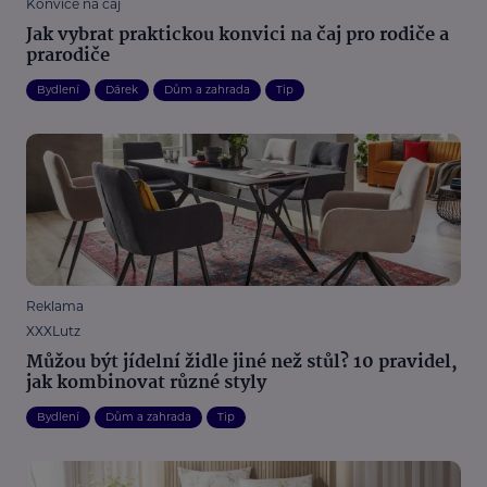
Konvice na čaj
Jak vybrat praktickou konvici na čaj pro rodiče a
prarodiče
Bydlení
Dárek
Dům a zahrada
Tip
Reklama
XXXLutz
Můžou být jídelní židle jiné než stůl? 10 pravidel,
jak kombinovat různé styly
Bydlení
Dům a zahrada
Tip