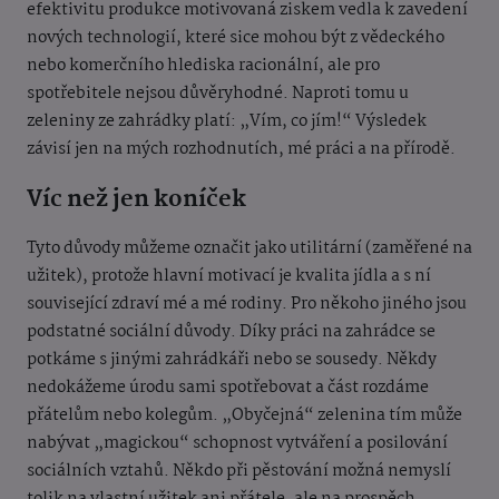
efektivitu produkce motivovaná ziskem vedla k zavedení
nových technologií, které sice mohou být z vědeckého
nebo komerčního hlediska racionální, ale pro
spotřebitele nejsou důvěryhodné. Naproti tomu u
zeleniny ze zahrádky platí: „Vím, co jím!“ Výsledek
závisí jen na mých rozhodnutích, mé práci a na přírodě.
Víc než jen koníček
Tyto důvody můžeme označit jako utilitární (zaměřené na
užitek), protože hlavní motivací je kvalita jídla a s ní
související zdraví mé a mé rodiny. Pro někoho jiného jsou
podstatné sociální důvody. Díky práci na zahrádce se
potkáme s jinými zahrádkáři nebo se sousedy. Někdy
nedokážeme úrodu sami spotřebovat a část rozdáme
přátelům nebo kolegům. „Obyčejná“ zelenina tím může
nabývat „magickou“ schopnost vytváření a posilování
sociálních vztahů. Někdo při pěstování možná nemyslí