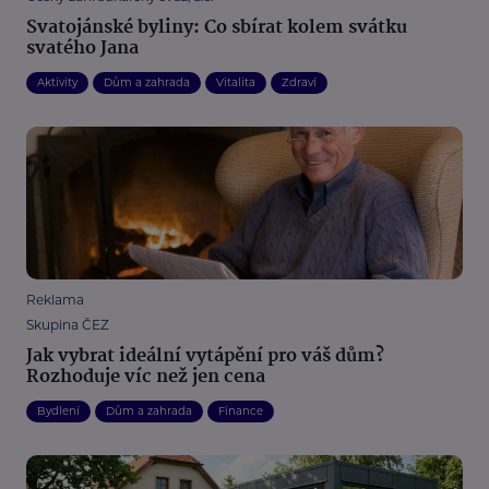
Svatojánské byliny: Co sbírat kolem svátku
svatého Jana
Aktivity
Dům a zahrada
Vitalita
Zdraví
Reklama
Skupina ČEZ
Jak vybrat ideální vytápění pro váš dům?
Rozhoduje víc než jen cena
Bydlení
Dům a zahrada
Finance