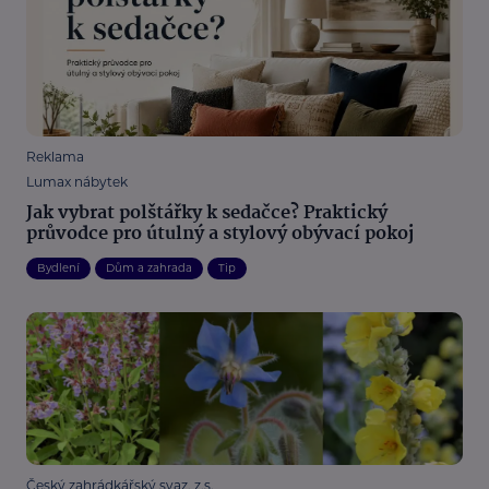
Reklama
Lumax nábytek
Jak vybrat polštářky k sedačce? Praktický
průvodce pro útulný a stylový obývací pokoj
Bydlení
Dům a zahrada
Tip
Český zahrádkářský svaz, z.s.