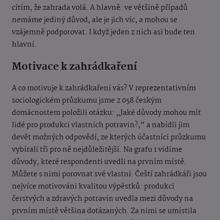
cítím, že zahrada volá. A hlavně: ve většině případů
nemáme jediný důvod, ale je jich víc, a mohou se
vzájemně podporovat. I když jeden z nich asi bude ten
hlavní.
Motivace k zahrádkaření
A co motivuje k zahrádkaření vás? V reprezentativním
sociologickém průzkumu jsme 2 058 českým
domácnostem položili otázku: „Jaké důvody mohou mít
lidé pro produkci vlastních potravin?,“ a nabídli jim
devět možných odpovědí, ze kterých účastníci průzkumu
vybírali tři pro ně nejdůležitější. Na grafu 1 vidíme
důvody, které respondenti uvedli na prvním místě.
Můžete s nimi porovnat své vlastní. Čeští zahrádkáři jsou
nejvíce motivováni kvalitou výpěstků: produkci
čerstvých a zdravých potravin uvedla mezi důvody na
prvním místě většina dotázaných. Za nimi se umístila