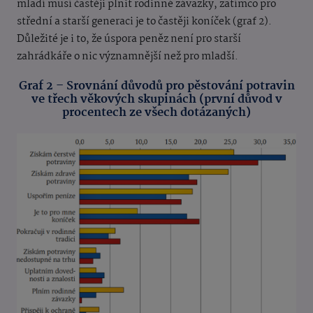
mladí musí častěji plnit rodinné závazky, zatímco pro
střední a starší generaci je to častěji koníček (graf 2).
Důležité je i to, že úspora peněz není pro starší
zahrádkáře o nic významnější než pro mladší.
Graf 2 – Srovnání důvodů pro pěstování potravin
ve třech věkových skupinách (první důvod v
procentech ze všech dotázaných)