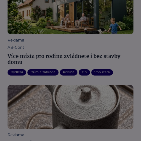
Reklama
AB-Cont
Více místa pro rodinu zvládnete i bez stavby
domu
Bydlení
Dům a zahrada
Rodina
Tip
Vnoučata
Reklama