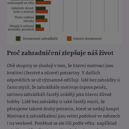
Proč zahradničení zlepšuje náš život
Obě skupiny se shodují v tom, že hlavní motivací jsou
kvalitní (čerstvé a zdravé) potraviny. V dalších
odpovědích se už významně odlišují: lidé bez zahrádky si
často myslí, že zahrádkáře motivuje úspora peněz,
zatímco zahrádkáři častěji uvádějí jako hlavní důvod
hobby. Lidé bez zahrádky si také častěji myslí, že
pěstujeme takové druhy potravin, které se nedají koupit.
Motivace k zahrádkaření jsou velmi podobné ve městech
i na venkově. Poněkud se ale liší podle věku: například