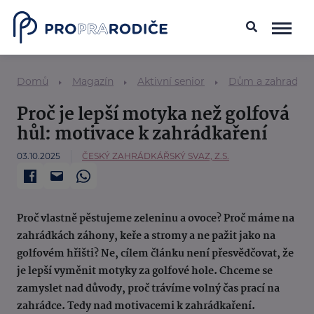
Domů
Magazín
Aktivní senior
Dům a zahrada
Proč je lepší motyka než golfová
hůl: motivace k zahrádkaření
03.10.2025
ČESKÝ ZAHRÁDKÁŘSKÝ SVAZ, Z.S.
Proč vlastně pěstujeme zeleninu a ovoce? Proč máme na
zahrádkách záhony, keře a stromy a ne pažit jako na
golfovém hřišti? Ne, cílem článku není přesvědčovat, že
je lepší vyměnit motyky za golfové hole. Chceme se
zamyslet nad důvody, proč trávíme volný čas prací na
zahrádce. Tedy nad motivacemi k zahrádkaření.