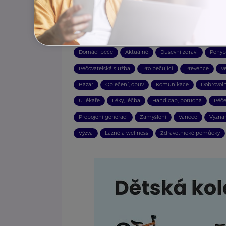
Recepty
Finance
Podpora, pomoc, péče
Rodi
Ekologie, udržitelnost
Výživa
Právo
Soutěž
Práce, zaměstnání
Nemocnice
Kultura
Péče 
Domácí péče
Aktuálně
Duševní zdraví
Pohyb
Pečovatelská služba
Pro pečující
Prevence
V
Bazar
Oblečení, obuv
Komunikace
Dobrovoln
U lékaře
Léky, léčba
Handicap, porucha
Péče
Propojení generací
Zamyšlení
Vánoce
Význa
Výzva
Lázně a wellness
Zdravotnické pomůcky