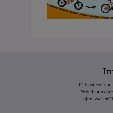
I
Přihlaste se k o
Pokud nám dáte s
zajímavých sdě