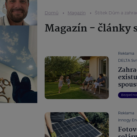
Domů
Magazín
Štítek Dům a zahra
Magazín - články 
Reklama
DELTA Svra
Zahrad
existu
spous
Bezpečno
Reklama
innogy Ene
Fotov