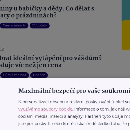
iny u babičky a dědy. Co dělat s
aty o prázdninách?
Dům a zahrada
Vnoučata
ČEZ
ybrat ideální vytápění pro váš dům?
duje víc než jen cena
Dům a zahrada
Finance
Maximální bezpečí pro vaše soukromí
Další články
K personalizaci obsahu a reklam, poskytování funkcí so
využíváme soubory cookie
. Informace o tom, jak náš w
sociální média, inzerci a analýzy. Partneři tyto údaje
va
Zdraví
jste jim poskytli nebo které získali v důsledku toho, že p
Bezpečnost
Bydlení
Sociální služby
Aktivity