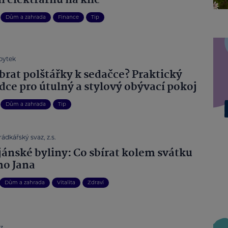
í elektrárnu na klíč
Dům a zahrada
Finance
Tip
bytek
brat polštářky k sedačce? Praktický
dce pro útulný a stylový obývací pokoj
Dům a zahrada
Tip
ádkářský svaz, z.s.
jánské byliny: Co sbírat kolem svátku
ho Jana
Dům a zahrada
Vitalita
Zdraví
z