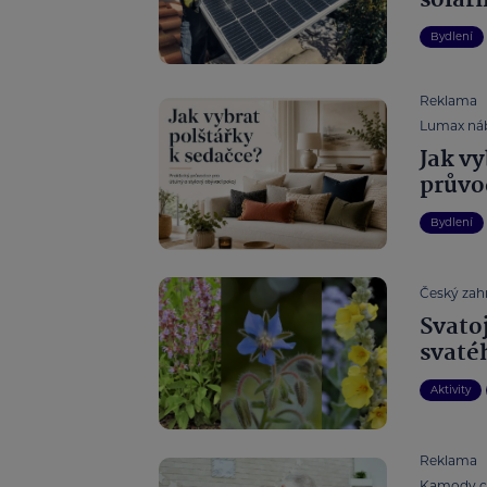
solárn
Bydlení
Reklama
Lumax ná
Jak vy
průvo
Bydlení
Český zahr
Svato
svaté
Aktivity
Reklama
Kamody.c