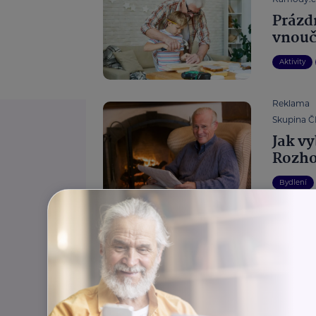
Prázdn
vnouč
Aktivity
Reklama
Skupina 
Jak v
Rozho
Bydlení
Štítky:
Cestování
Dávky a důchody
Státní a veřejná sprá