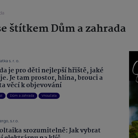
da
se štítkem Dům a zahrada
tka s. r. o.
a je pro děti nejlepší hřiště, jaké
je. Je tam prostor, hlína, brouci a
ta věcí k objevování
st
Dům a zahrada
Vnoučata
rgo, s.r.o.
oltaika srozumitelně: Jak vybrat