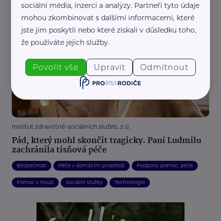
Nečekejte, minuty rozhodují: Nepodceňujte
sociální média, inzerci a analýzy. Partneři tyto údaje
význam tísňové péče
mohou zkombinovat s dalšími informacemi, které
Komunikace
Podpora, pomoc, péče
Pro pečující
Zajímavost
jste jim poskytli nebo které získali v důsledku toho,
že používáte jejich služby.
Povolit vše
Upravit
Odmítnout
Institut zdravotně-sociálních služeb, z.ú.
Pád, který mohl skončit tragicky. Paní Ludmilu
zachránila tísňová péče
Bezpečnost
Péče v domácím prostředí
Podpora, pomoc, péče
Pomoc v nouzi
Sociální služby
Technologie