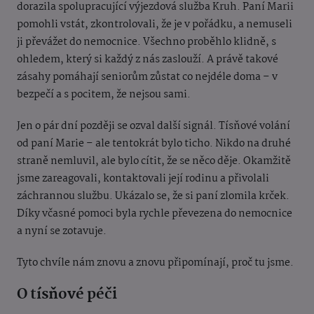
dorazila spolupracující výjezdová služba Kruh. Paní Marii
pomohli vstát, zkontrolovali, že je v pořádku, a nemuseli
ji převážet do nemocnice. Všechno proběhlo klidně, s
ohledem, který si každý z nás zaslouží. A právě takové
zásahy pomáhají seniorům zůstat co nejdéle doma – v
bezpečí a s pocitem, že nejsou sami.
Jen o pár dní později se ozval další signál. Tísňové volání
od paní Marie – ale tentokrát bylo ticho. Nikdo na druhé
straně nemluvil, ale bylo cítit, že se něco děje. Okamžitě
jsme zareagovali, kontaktovali její rodinu a přivolali
záchrannou službu. Ukázalo se, že si paní zlomila krček.
Díky včasné pomoci byla rychle převezena do nemocnice
a nyní se zotavuje.
Tyto chvíle nám znovu a znovu připomínají, proč tu jsme.
O tísňové péči