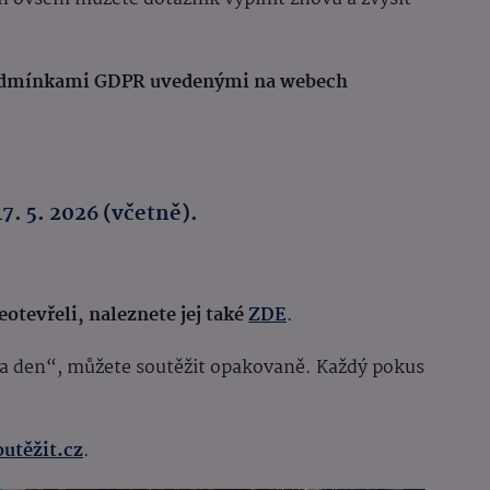
podmínkami GDPR uvedenými na webech
17. 5. 2026 (včetně).
otevřeli, naleznete jej také
ZDE
.
 za den“, můžete soutěžit opakovaně. Každý pokus
utěžit.cz
.