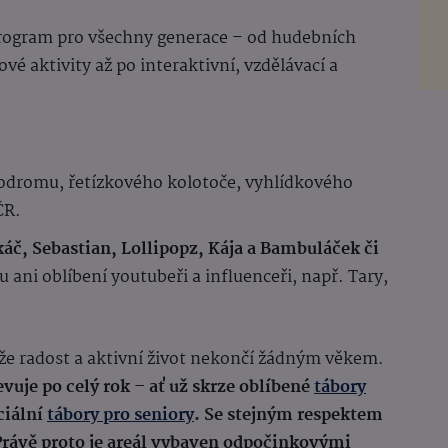
program pro všechny generace – od hudebních
vé aktivity až po interaktivní, vzdělávací a
odromu, řetízkového kolotoče, vyhlídkového
ČR.
áč, Sebastian, Lollipopz, Kája a Bambuláček či
ani oblíbení youtubeři a influenceři, např. Tary,
, že radost a aktivní život nekončí žádným věkem.
vuje po celý rok – ať už skrze oblíbené
tábory
ciální
tábory pro seniory
. Se stejným respektem
Právě proto je areál vybaven odpočinkovými