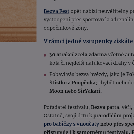
Bezva Fest
opět nabízí neuvěřitelný 
vystoupení přes sportovní a adrenalino
odpočinkové zóny.
V rámci jedné vstupenky získáte
30 atrakcí zcela zdarma
včetně aut
kola či nejdelší nafukovací dráhy v 
Pobaví vás bezva hvězdy, jako je
Pok
Štístko a Poupěnka
;
chybět nebudou 
Moon nebo SirYakari.
Pořadatel festivalu,
Bezva parta
, věří
Ostatně, svoji úctu
k prarodičům proje
pro babičky s vnoučaty
nebo přes spe
přistupuje i k samotnému festivalu. 