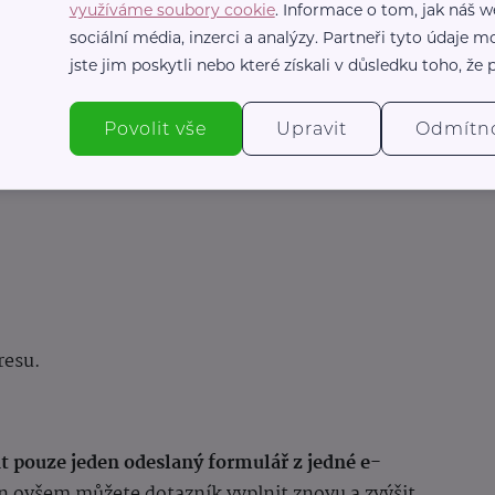
využíváme soubory cookie
. Informace o tom, jak náš w
sociální média, inzerci a analýzy. Partneři tyto údaje
jste jim poskytli nebo které získali v důsledku toho, že p
dinných vstupenek v hodnotě 2 599 Kč.
Povolit vše
Upravit
Odmítn
3 děti)
resu.
pouze jeden odeslaný formulář z jedné e-
en ovšem můžete dotazník vyplnit znovu a zvýšit