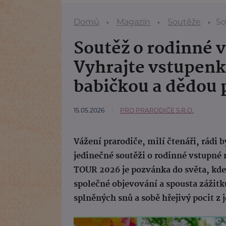
Domů
Magazín
Soutěže
Soutě
Soutěž o rodinné 
Vyhrajte vstupenky
babičkou a dědou
15.05.2026
PRO PRARODIČE S.R.O.
Vážení prarodiče, milí čtenáři, rádi 
jedinečné soutěži o rodinné vstupné 
TOUR 2026 je pozvánka do světa, kde 
společné objevování a spousta zážit
splněných snů a sobě hřejivý pocit z 