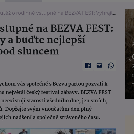
ž o rodinné vstupné na BEZVA FEST: Vyhrajte vstupenky a buďte nejlepší babičkou a dědou pod sluncem
vstupné na BEZVA FEST:
 a buďte nejlepší
 pod sluncem
bychom vás společně s Bezva partou pozvali k
na největší český festival zábavy. BEZVA FEST
neexistují starosti všedního dne, jen smích,
ků. Dopřejte svým vnoučatům den plný
jejich nadšení a společně stráveného času.