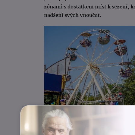
zónami s dostatkem míst k sezení, kd
nadšení svých vnoučat.