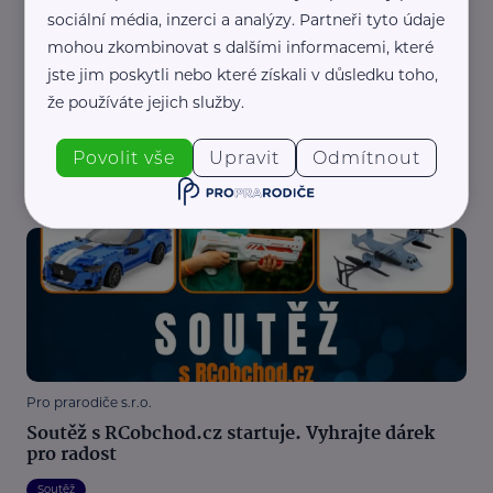
sociální média, inzerci a analýzy. Partneři tyto údaje
mohou zkombinovat s dalšími informacemi, které
jste jim poskytli nebo které získali v důsledku toho,
že používáte jejich služby.
Pro prarodiče s.r.o.
Soutěž s RCobchod.cz byla ukončena
Povolit vše
Upravit
Odmítnout
Soutěž
Pro prarodiče s.r.o.
Soutěž s RCobchod.cz startuje. Vyhrajte dárek
pro radost
Soutěž