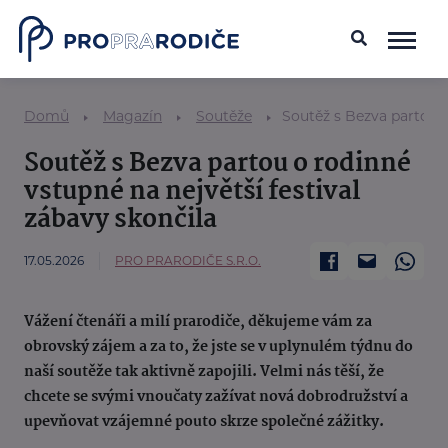
Domů
Magazín
Soutěže
Soutěž s Bezva partou o
Soutěž s Bezva partou o rodinné
vstupné na největší festival
zábavy skončila
17.05.2026
PRO PRARODIČE S.R.O.
Vážení čtenáři a milí prarodiče, děkujeme vám za
obrovský zájem a za to, že jste se v uplynulém týdnu do
naší soutěže tak aktivně zapojili. Velmi nás těší, že
chcete se svými vnoučaty zažívat nová dobrodružství a
upevňovat vzájemné pouto skrze společné zážitky.