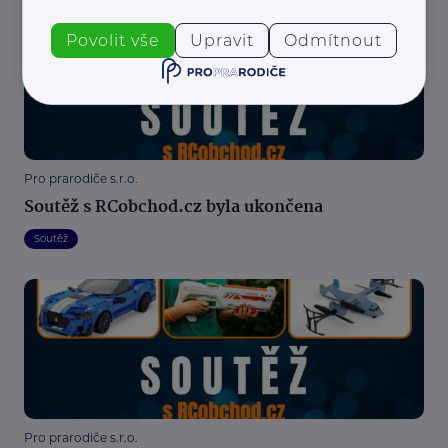
Povolit vše
Upravit
Odmítnout
Pro prarodiče s.r.o.
Soutěž s RCobchod.cz byla ukončena
Soutěž
Pro prarodiče s.r.o.