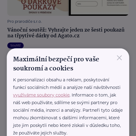
Pro prarodiče s.r.o.
Vánoční soutěž: Vyhrajte jeden ze šesti poukazů
na třpytivé dárky od Agato.cz
Soutěž
×
Maximální bezpečí pro vaše
soukromí a cookies
K personalizaci obsahu a reklam, poskytování
funkcí sociálních médií a analýze naší návštěvnosti
využíváme soubory cookie
. Informace o tom, jak
náš web používáte, sdílíme se svými partnery pro
Pro prarodiče s.r.o.
sociální média, inzerci a analýzy. Partneři tyto údaje
Babí/Dědovo tajemství: Vyhrajte knihu o
mohou zkombinovat s dalšími informacemi, které
aktivizaci seniorů a projděte se rodinnou historií
jste jim poskytli nebo které získali v důsledku toho,
Soutěž
že používáte jejich služby.