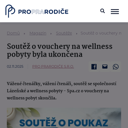
Domů
Magazín
Soutěže
Soutěž o vouchery na w
Soutěž o vouchery na wellness
pobyty byla ukončena
02.11.2025
PRO PRARODIČE S.R.O.
Vážené čtenářky, vážení čtenáři, soutěž se společností
Lázeňské a wellness pobyty - Spa.cz o vouchery na
wellness pobyt skončila.