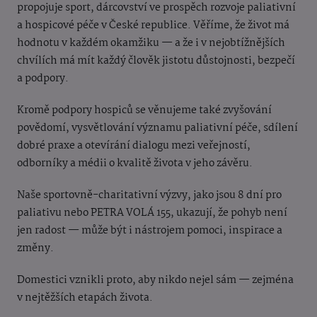
propojuje sport, dárcovství ve prospěch rozvoje paliativní
a hospicové péče v České republice. Věříme, že život má
hodnotu v každém okamžiku — a že i v nejobtížnějších
chvílích má mít každý člověk jistotu důstojnosti, bezpečí
a podpory.
Kromě podpory hospiců se věnujeme také zvyšování
povědomí, vysvětlování významu paliativní péče, sdílení
dobré praxe a otevírání dialogu mezi veřejností,
odborníky a médii o kvalitě života v jeho závěru.
Naše sportovně-charitativní výzvy, jako jsou 8 dní pro
paliativu nebo PETRA VOLÁ 155, ukazují, že pohyb není
jen radost — může být i nástrojem pomoci, inspirace a
změny.
Domestici vznikli proto, aby nikdo nejel sám — zejména
v nejtěžších etapách života.