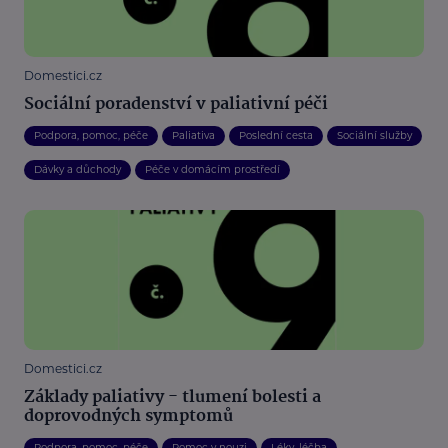
Domestici.cz
Sociální poradenství v paliativní péči
Podpora, pomoc, péče
Paliativa
Poslední cesta
Sociální služby
Dávky a důchody
Péče v domácím prostředí
Domestici.cz
Základy paliativy - tlumení bolesti a
doprovodných symptomů
Podpora, pomoc, péče
Pomoc v nouzi
Léky, léčba