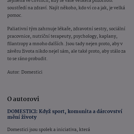
zejména ve chvílích, kdy se vaše veškerá pozornost
soustředí na zdraví. Najít někoho, kdo ví co a jak, je velká
pomoc.
Paliativní tým zahrnuje lékaře, zdravotní sestry, sociální
pracovnice, nutriční terapeuty, psychology, kaplany,
filantropy a mnoho dalších. Jsou tady nejen proto, aby v
závěru života nikdo nejel sám, ale také proto, aby stálo za
to se ráno probudit.
Autor: Domestici
O autorovi
DOMESTICI: Když sport, komunita a dárcovství
mění životy
Domestici jsou spolek a iniciativa, která