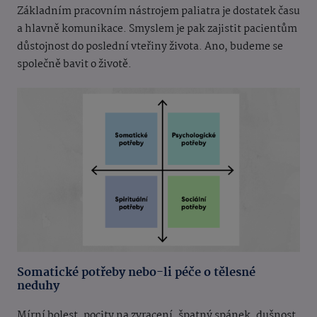
Základním pracovním nástrojem paliatra je dostatek času
a hlavně komunikace. Smyslem je pak zajistit pacientům
důstojnost do poslední vteřiny života. Ano, budeme se
společně bavit o životě.
Somatické potřeby nebo-li péče o tělesné
neduhy
Mírní bolest, pocity na zvracení, špatný spánek, dušnost,