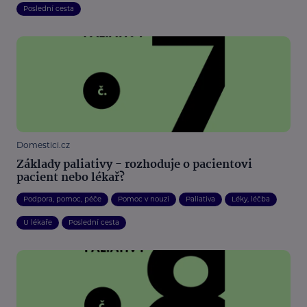
Poslední cesta
Domestici.cz
Základy paliativy - rozhoduje o pacientovi
pacient nebo lékař?
Podpora, pomoc, péče
Pomoc v nouzi
Paliativa
Léky, léčba
U lékaře
Poslední cesta