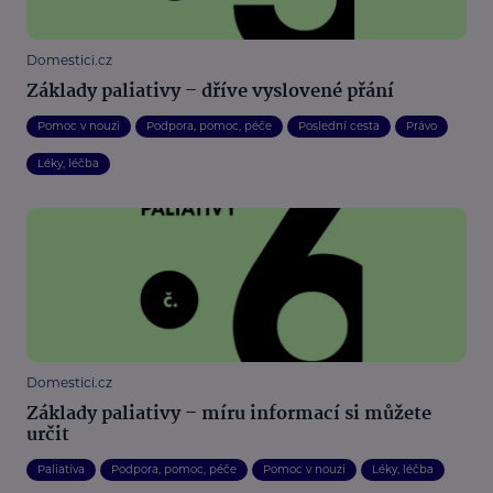
Domestici.cz
Základy paliativy – dříve vyslovené přání
Pomoc v nouzi
Podpora, pomoc, péče
Poslední cesta
Právo
Léky, léčba
Domestici.cz
Základy paliativy – míru informací si můžete
určit
Paliativa
Podpora, pomoc, péče
Pomoc v nouzi
Léky, léčba