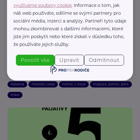
Podpora, pomoc, péče
Poslední cesta
Pro pečující
využíváme soubory cookie
. Informace o tom, jak
náš web používáte, sdílíme se svými partnery pro
sociální média, inzerci a analýzy. Partneři tyto údaje
mohou zkombinovat s dalšími informacemi, které
jste jim poskytli nebo které získali v důsledku toho,
že používáte jejich služby.
Povolit vše
Upravit
Odmítnout
Domestici.cz
Základy paliativy – zástupné rozhodování
Paliativa
Poslední cesta
Pomoc v nouzi
Podpora, pomoc, péče
Právo