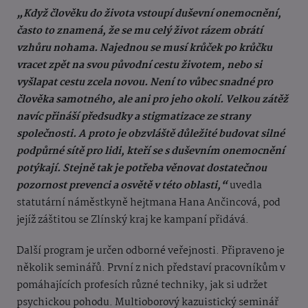
„Když člověku do života vstoupí duševní onemocnění,
často to znamená, že se mu celý život rázem obrátí
vzhůru nohama. Najednou se musí krůček po krůčku
vracet zpět na svou původní cestu životem, nebo si
vyšlapat cestu zcela novou. Není to vůbec snadné pro
člověka samotného, ale ani pro jeho okolí. Velkou zátěž
navíc přináší předsudky a stigmatizace ze strany
společnosti. A proto je obzvláště důležité budovat silné
podpůrné sítě pro lidi, kteří se s duševním onemocnění
potýkají. Stejně tak je potřeba věnovat dostatečnou
pozornost prevenci a osvětě v této oblasti,“
uvedla
statutární náměstkyně hejtmana Hana Ančincová, pod
jejíž záštitou se Zlínský kraj ke kampaní přidává.
Další program je určen odborné veřejnosti. Připraveno je
několik seminářů. První z nich představí pracovníkům v
pomáhajících profesích různé techniky, jak si udržet
psychickou pohodu. Multioborový kazuistický seminář