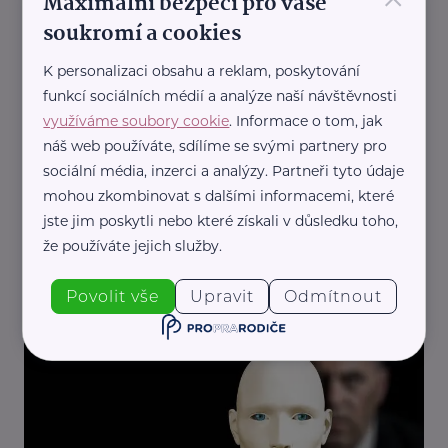
Maximální bezpečí pro vaše
Související články
soukromí a cookies
K personalizaci obsahu a reklam, poskytování
funkcí sociálních médií a analýze naší návštěvnosti
využíváme soubory cookie
. Informace o tom, jak
náš web používáte, sdílíme se svými partnery pro
sociální média, inzerci a analýzy. Partneři tyto údaje
mohou zkombinovat s dalšími informacemi, které
Ústav lékařské psychologie a psychosomatiky LF MU
jste jim poskytli nebo které získali v důsledku toho,
Duševní zdraví: za kým jít a kdo mi s čím
že používáte jejich služby.
pomůže?
Duševní zdraví
Povolit vše
Upravit
Odmítnout