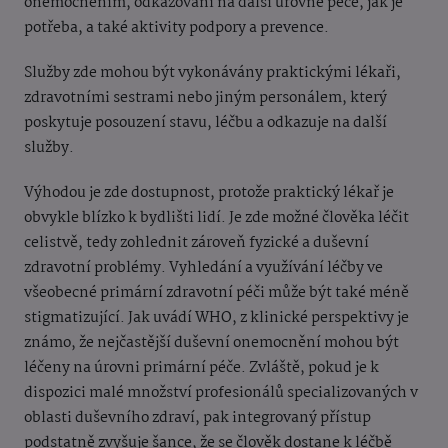
onemocněním, odkazování na další úrovně péče, jak je
potřeba, a také aktivity podpory a prevence.
Služby zde mohou být vykonávány praktickými lékaři,
zdravotními sestrami nebo jiným personálem, který
poskytuje posouzení stavu, léčbu a odkazuje na další
služby.
Výhodou je zde dostupnost, protože praktický lékař je
obvykle blízko k bydlišti lidí. Je zde možné člověka léčit
celistvě, tedy zohlednit zároveň fyzické a duševní
zdravotní problémy. Vyhledání a využívání léčby ve
všeobecné primární zdravotní péči může být také méně
stigmatizující. Jak uvádí WHO, z klinické perspektivy je
známo, že nejčastější duševní onemocnění mohou být
léčeny na úrovni primární péče. Zvláště, pokud je k
dispozici malé množství profesionálů specializovaných v
oblasti duševního zdraví, pak integrovaný přístup
podstatně zvyšuje šance, že se člověk dostane k léčbě