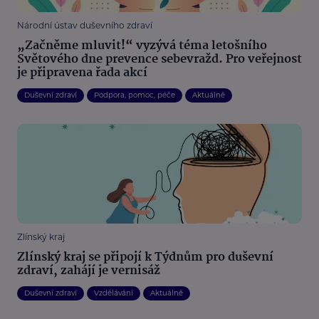
Národní ústav duševního zdraví
„Začněme mluvit!“ vyzývá téma letošního
Světového dne prevence sebevražd. Pro veřejnost
je připravena řada akcí
Duševní zdraví
Podpora, pomoc, péče
Aktuálně
Zlínský kraj
Zlínský kraj se připojí k Týdnům pro duševní
zdraví, zahájí je vernisáž
Duševní zdraví
Vzdělávání
Aktuálně