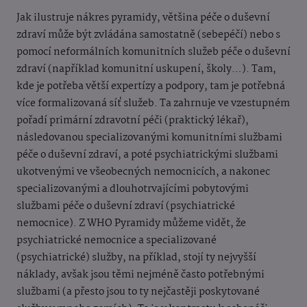
Jak ilustruje nákres pyramidy, většina péče o duševní
zdraví může být zvládána samostatně (sebepéčí) nebo s
pomocí neformálních komunitních služeb péče o duševní
zdraví (například komunitní uskupení, školy…). Tam,
kde je potřeba větší expertízy a podpory, tam je potřebná
více formalizovaná síť služeb. Ta zahrnuje ve vzestupném
pořadí primární zdravotní péči (praktický lékař),
následovanou specializovanými komunitními službami
péče o duševní zdraví, a poté psychiatrickými službami
ukotvenými ve všeobecných nemocnicích, a nakonec
specializovanými a dlouhotrvajícími pobytovými
službami péče o duševní zdraví (psychiatrické
nemocnice). Z WHO Pyramidy můžeme vidět, že
psychiatrické nemocnice a specializované
(psychiatrické) služby, na příklad, stojí ty nejvyšší
náklady, avšak jsou těmi nejméně často potřebnými
službami (a přesto jsou to ty nejčastěji poskytované