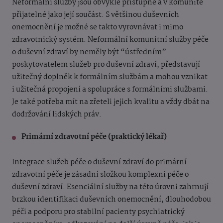
Neformální služby jsou obvykle přístupné a v komunitě
přijatelné jako její součást. S většinou duševních
onemocnění je možné se takto vyrovnávat i mimo
zdravotnický systém. Neformální komunitní služby péče
o duševní zdraví by neměly být “ústředním”
poskytovatelem služeb pro duševní zdraví, představují
užitečný doplněk k formálním službám a mohou vznikat
i užitečná propojení a spolupráce s formálními službami.
Je také potřeba mít na zřeteli jejich kvalitu a vždy dbát na
dodržování lidských práv.
Primární zdravotní péče (praktický lékař)
Integrace služeb péče o duševní zdraví do primární
zdravotní péče je zásadní složkou komplexní péče o
duševní zdraví. Esenciální služby na této úrovni zahrnují
brzkou identifikaci duševních onemocnění, dlouhodobou
péči a podporu pro stabilní pacienty psychiatrický