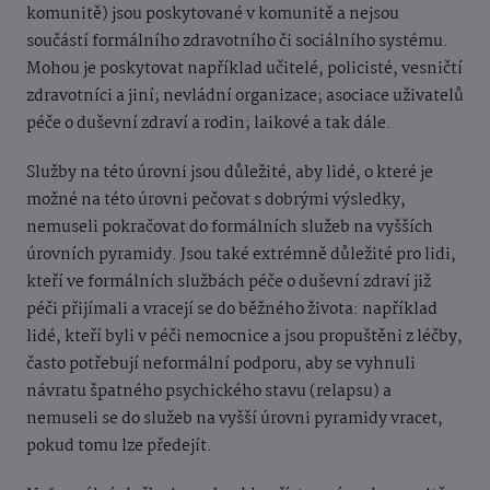
komunitě) jsou poskytované v komunitě a nejsou
součástí formálního zdravotního či sociálního systému.
Mohou je poskytovat například učitelé, policisté, vesničtí
zdravotníci a jiní; nevládní organizace; asociace uživatelů
péče o duševní zdraví a rodin; laikové a tak dále.
Služby na této úrovni jsou důležité, aby lidé, o které je
možné na této úrovni pečovat s dobrými výsledky,
nemuseli pokračovat do formálních služeb na vyšších
úrovních pyramidy. Jsou také extrémně důležité pro lidi,
kteří ve formálních službách péče o duševní zdraví již
péči přijímali a vracejí se do běžného života: například
lidé, kteří byli v péči nemocnice a jsou propuštěni z léčby,
často potřebují neformální podporu, aby se vyhnuli
návratu špatného psychického stavu (relapsu) a
nemuseli se do služeb na vyšší úrovni pyramidy vracet,
pokud tomu lze předejít.