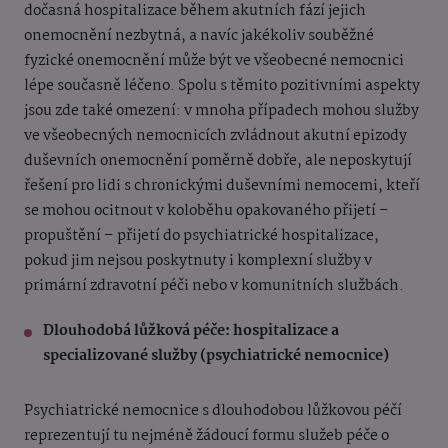
dočasná hospitalizace během akutních fází jejich
onemocnění nezbytná, a navíc jakékoliv souběžné
fyzické onemocnění může být ve všeobecné nemocnici
lépe současně léčeno. Spolu s těmito pozitivními aspekty
jsou zde také omezení: v mnoha případech mohou služby
ve všeobecných nemocnicích zvládnout akutní epizody
duševních onemocnění poměrně dobře, ale neposkytují
řešení pro lidi s chronickými duševními nemocemi, kteří
se mohou ocitnout v koloběhu opakovaného přijetí –
propuštění – přijetí do psychiatrické hospitalizace,
pokud jim nejsou poskytnuty i komplexní služby v
primární zdravotní péči nebo v komunitních službách.
Dlouhodobá lůžková péče: hospitalizace a
specializované služby (psychiatrické nemocnice)
Psychiatrické nemocnice s dlouhodobou lůžkovou péčí
reprezentují tu nejméně žádoucí formu služeb péče o