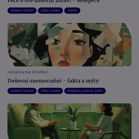
Péče o své duševní zdraví – sebepéče
Duševní zdraví
Péče o sebe
Zdraví
Iniciativa NA ROVINU
Duševní onemocnění – fakta a mýty
Duševní zdraví
Péče o sebe
Podpora, pomoc, péče