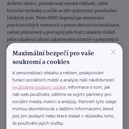
duševní zdraví, protože mají vysoké náklady, slabé
klinické výsledky a může se zde vyskytnout porušování
lidských práv. Proto WHO doporučuje omezování
psychiatrických nemocnic a proces deinstitucionalizace,
neboli plánovaný a postupný přechod z modelu služeb
péče o duševní zdraví zakotveného hlavně v pobytových
×
institucích k modelu, který poskytuje léčbu a péči
Maximální bezpečí pro vaše
prostřednictvím komunitních služeb, všeobecných
soukromí a cookies
nemocnic, a nejvýznamněji skrze primární zdravotní
péči, které přitom musejí být dostupné dříve, než začne
K personalizaci obsahu a reklam, poskytování
proces deinstitucionalizace.
funkcí sociálních médií a analýze naší návštěvnosti
využíváme soubory cookie
. Informace o tom, jak
náš web používáte, sdílíme se svými partnery pro
Zdroj: Iniciativa NA ROVINU
sociální média, inzerci a analýzy. Partneři tyto údaje
mohou zkombinovat s dalšími informacemi, které
jste jim poskytli nebo které získali v důsledku toho,
že používáte jejich služby.