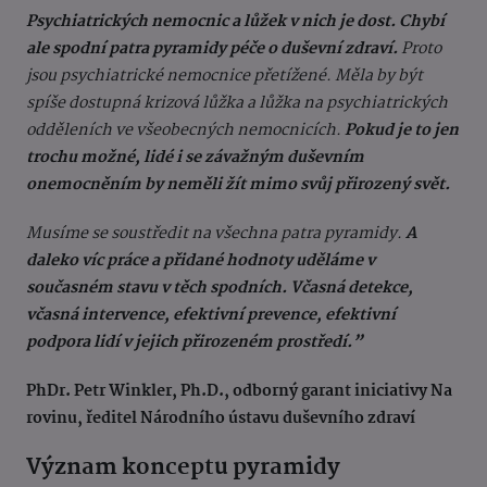
Psychiatrických nemocnic a lůžek v nich je dost. Chybí
ale spodní patra pyramidy péče o duševní zdraví.
Proto
jsou psychiatrické nemocnice přetížené. Měla by být
spíše dostupná krizová lůžka a lůžka na psychiatrických
odděleních ve všeobecných nemocnicích.
Pokud je to jen
trochu možné, lidé i se závažným duševním
onemocněním by neměli žít mimo svůj přirozený svět.
Musíme se soustředit na všechna patra pyramidy.
A
daleko víc práce a přidané hodnoty uděláme v
současném stavu v těch spodních. Včasná detekce,
včasná intervence, efektivní prevence, efektivní
podpora lidí v jejich přirozeném prostředí.”
PhDr. Petr Winkler, Ph.D., odborný garant iniciativy Na
rovinu,
ředitel Národního ústavu duševního zdraví
Význam konceptu pyramidy