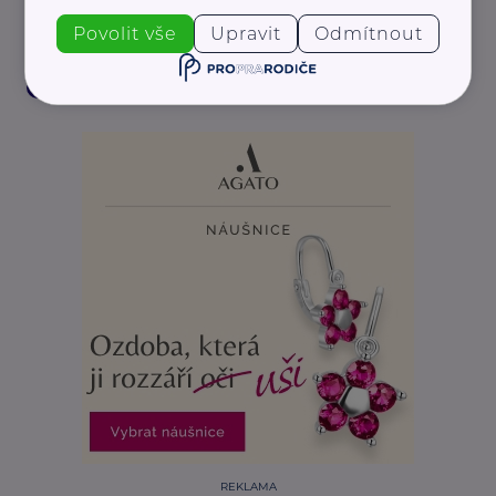
Povolit vše
Upravit
Odmítnout
Zdraví
Duševní zdraví
Péče o sebe
Podpora, pomoc, péče
Sociální služby
REKLAMA