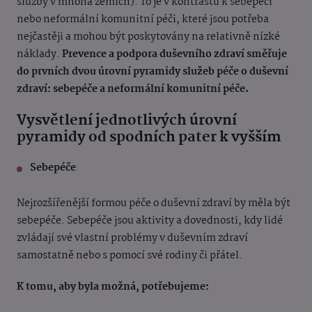
služby v mnoha zemích). To je v kontrastu k sebepéči
nebo neformální komunitní péči, které jsou potřeba
nejčastěji a mohou být poskytovány na relativně nízké
náklady.
Prevence a podpora duševního zdraví směřuje
do prvních dvou úrovní pyramidy služeb péče o duševní
zdraví: sebepéče a neformální komunitní péče.
Vysvětlení jednotlivých úrovní
pyramidy od spodních pater k vyšším
Sebepéče
Nejrozšířenější formou péče o duševní zdraví by měla být
sebepéče. Sebepéče jsou aktivity a dovednosti, kdy lidé
zvládají své vlastní problémy v duševním zdraví
samostatně nebo s pomocí své rodiny či přátel.
K tomu, aby byla možná, potřebujeme: