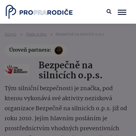
Domů
Rady a tipy
Bezpečně na silnicích o.p.s.
Úroveň partnera:
Bezpečně na
silnicích o.p.s.
Tým silniční bezpečnosti je značka, pod
kterou vykonává své aktivity nezisková
organizace Bezpečně na silnicích o.p.s. již od
roku 2010. Jejím hlavním posláním je
prostřednictvím vhodných preventivních