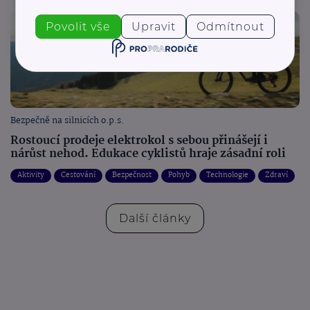
Povolit vše
Upravit
Odmítnout
Bezpečně na silnicích o.p.s.
Rostoucí prodeje elektrokol s sebou přinášejí i
nárůst nehod. Edukace cyklistů hraje zásadní roli
Aktivity
Cestování
Bezpečnost
Pohyb
Technologie
Zdraví
Další články