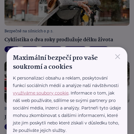
Bezpečně na silnicích o.p.s.
Cyklistika o dva roky prodlužuje délku života
Pohyb
Aktivity
Zajímavost
Bezpečnost
Cestování
×
Maximální bezpečí pro vaše
soukromí a cookies
K personalizaci obsahu a reklam, poskytování
funkcí sociálních médií a analýze naší návštěvnosti
využíváme soubory cookie
. Informace o tom, jak
náš web používáte, sdílíme se svými partnery pro
sociální média, inzerci a analýzy. Partneři tyto údaje
Bezpečně na silnicích o.p.s.
mohou zkombinovat s dalšími informacemi, které
Jak připravit auto na zimu?
jste jim poskytli nebo které získali v důsledku toho,
Bezpečnost
Cestování
Prevence
Aktuálně
že používáte jejich služby.