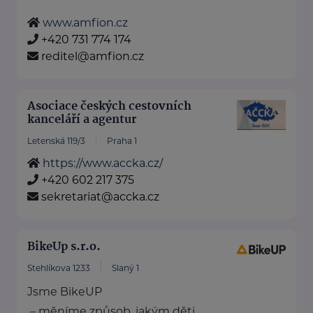
www.amfion.cz
+420 731 774 174
reditel@amfion.cz
Asociace českých cestovních
kanceláří a agentur
Letenská 119/3
Praha 1
https://www.accka.cz/
+420 602 217 375
sekretariat@accka.cz
BikeUp s.r.o.
Stehlíkova 1233
Slaný 1
Jsme BikeUP
– měníme způsob, jakým děti