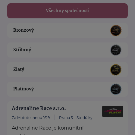
Všechny společnosti
Bronzový
Stříbrný
Zlatý
Platinový
Adrenaline Race s.r.o.
Za Mototechnou 1619
Praha 5 – Stodůlky
Adrenaline Race je komunitní