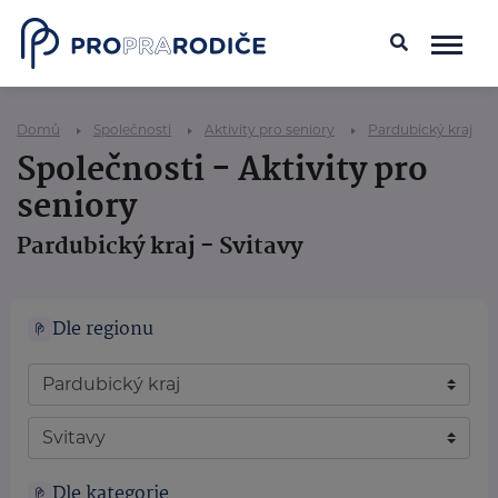
Domů
Společnosti
Aktivity pro seniory
Pardubický kraj
Společnosti - Aktivity pro
seniory
Pardubický kraj - Svitavy
Dle regionu
Dle kategorie