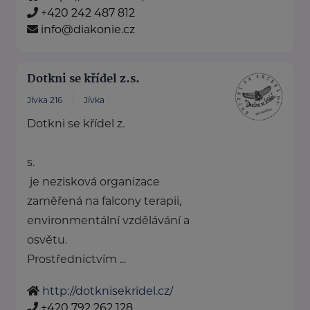
+420 242 487 812
info@diakonie.cz
Dotkni se křídel z.s.
Jívka 216
Jívka
Dotkni se křídel z.
s.
je nezisková organizace
zaměřená na falcony terapii,
environmentální vzdělávání a
osvětu.
Prostřednictvím ...
http://dotknisekridel.cz/
+420 792 262 128