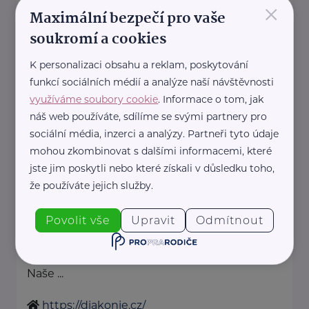
×
denisa.kimlova@rozhlas.cz
Maximální bezpečí pro vaše
soukromí a cookies
Diakonie Českobratrské církve
K personalizaci obsahu a reklam, poskytování
evangelické
funkcí sociálních médií a analýze naší návštěvnosti
Belgická 22
Praha 2
využíváme soubory cookie
. Informace o tom, jak
Komu pomáháme
náš web používáte, sdílíme se svými partnery pro
sociální média, inzerci a analýzy. Partneři tyto údaje
Děti, mládež, rodiny
mohou zkombinovat s dalšími informacemi, které
Lidé se znevýhodněním
jste jim poskytli nebo které získali v důsledku toho,
Senioři
že používáte jejich služby.
Nevyléčitelně nemocní a
umírající
Povolit vše
Upravit
Odmítnout
Lidé v nouzi
Jiná pomoc
Naše ...
https://diakonie.cz/