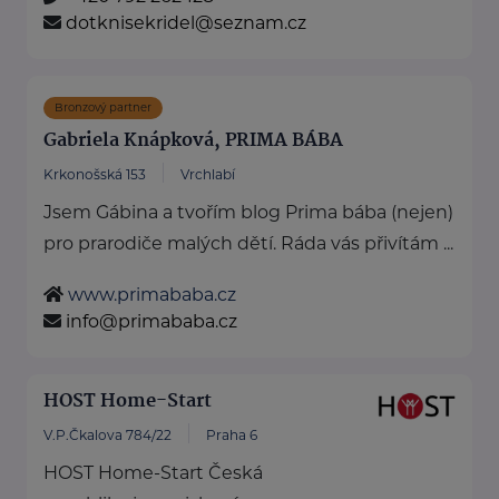
dotknisekridel@seznam.cz
Bronzový partner
Gabriela Knápková, PRIMA BÁBA
Krkonošská 153
Vrchlabí
Jsem Gábina a tvořím blog Prima bába (nejen)
pro prarodiče malých dětí. Ráda vás přivítám ...
www.primababa.cz
info@primababa.cz
HOST Home-Start
V.P.Čkalova 784/22
Praha 6
HOST Home-Start Česká