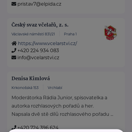
pristav7@elpida.cz
Český svaz včelařů, z. s.
Václavské náměstí 831/21
Praha 1
https://www.vcelarstvi.cz/
+420 224 934 083
info@vcelarstvi.cz
Denisa Kimlová
Krkonošská 153
Vrchlabí
Moderátorka Rádia Junior, spisovatelka a
autorka rozhlasových pořadů a her.
Napsala dvě stě dílů rozhlasového pořadu ...
+420 724 396 624