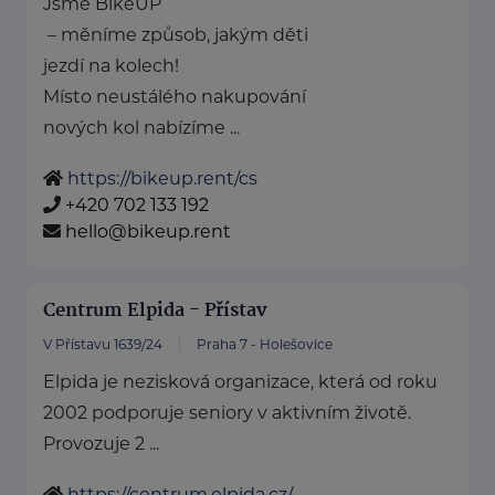
Jsme BikeUP
– měníme způsob, jakým děti
jezdí na kolech!
Místo neustálého nakupování
nových kol nabízíme ...
https://bikeup.rent/cs
+420 702 133 192
hello@bikeup.rent
Centrum Elpida - Přístav
V Přístavu 1639/24
Praha 7 - Holešovice
Elpida je nezisková organizace, která od roku
2002 podporuje seniory v aktivním životě.
Provozuje 2 ...
https://centrum.elpida.cz/