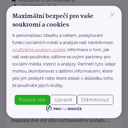
+420 222 264 846
×
pristav7@elpida.cz
Maximální bezpečí pro vaše
soukromí a cookies
Český svaz včelařů, z. s.
K personalizaci obsahu a reklam, poskytování
funkcí sociálních médií a analýze naší návštěvnosti
Václavské náměstí 831/21
Praha 1
využíváme soubory cookie
. Informace o tom, jak
https://www.vcelarstvi.cz/
náš web používáte, sdílíme se svými partnery pro
+420 224 934 083
sociální média, inzerci a analýzy. Partneři tyto údaje
info@vcelarstvi.cz
mohou zkombinovat s dalšími informacemi, které
jste jim poskytli nebo které získali v důsledku toho,
Denisa Kimlová
že používáte jejich služby.
Krkonošská 153
Vrchlabí
Povolit vše
Upravit
Odmítnout
Moderátorka Rádia Junior, spisovatelka a
autorka rozhlasových pořadů a her.
Napsala dvě stě dílů rozhlasového pořadu ...