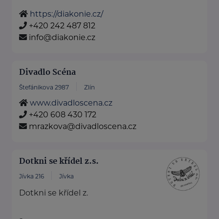
https://diakonie.cz/
+420 242 487 812
info@diakonie.cz
Divadlo Scéna
Štefánikova 2987
Zlín
www.divadloscena.cz
+420 608 430 172
mrazkova@divadloscena.cz
Dotkni se křídel z.s.
Jívka 216
Jívka
Dotkni se křídel z.