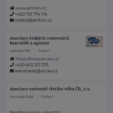
www.amfion.cz
+420 731 774 174
reditel@amfion.cz
Asociace českých cestovních
kanceláří a agentur
Letenská 119/3
Praha 1
https://www.accka.cz/
+420 602 217 375
sekretariat@accka.cz
Asociace univerzit třetího věku ČR, z.s.
Pacovská 350/4
Praha 4
Najděte si svoji univerzitu