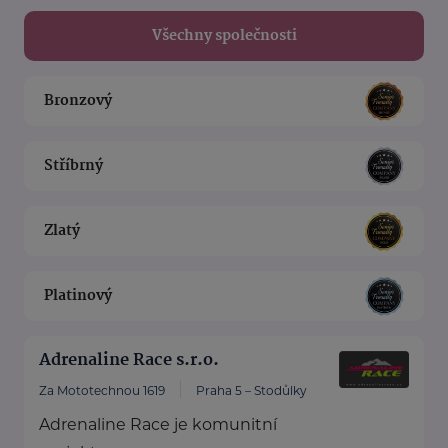
Všechny společnosti
Bronzový
Stříbrný
Zlatý
Platinový
Adrenaline Race s.r.o.
Za Mototechnou 1619
Praha 5 – Stodůlky
Adrenaline Race je komunitní