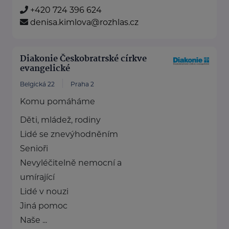
+420 724 396 624
denisa.kimlova@rozhlas.cz
Diakonie Českobratrské církve
evangelické
Belgická 22
Praha 2
Komu pomáháme
Děti, mládež, rodiny
Lidé se znevýhodněním
Senioři
Nevyléčitelně nemocní a
umírající
Lidé v nouzi
Jiná pomoc
Naše ...