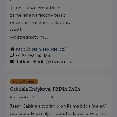
s.
je nezisková organizace
zaměřená na falcony terapii,
environmentální vzdělávání a
osvětu.
Prostřednictvím ...
http://dotknisekridel.cz/
+420 792 262 128
dotknisekridel@seznam.cz
Bronzový partner
Gabriela Knápková, PRIMA BÁBA
Krkonošská 153
Vrchlabí
Jsem Gábina a tvořím blog Prima bába (nejen)
pro prarodiče malých dětí. Ráda vás přivítám ...