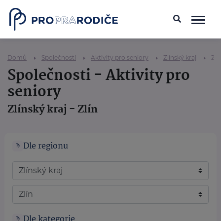
Domů
Společnosti
Aktivity pro seniory
Zlínský kraj
Zlí
Společnosti - Aktivity pro
seniory
Zlínský kraj - Zlín
Dle regionu
Dle kategorie