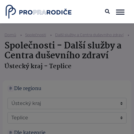
Domů
Společnosti
Další služby a Centra duševního zdraví
Společnosti - Další služby a
Centra duševního zdraví
Ústecký kraj - Teplice
Dle regionu
Dle kategorie