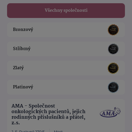
Všechny společnosti
Bronzový
Stříbrný
Zlatý
Platinový
AMA - Společnost
onkologických pacientů, jejich
rodinných příslušníků a přátel,
z.s.
J. E. Purkyně 270/5
Most