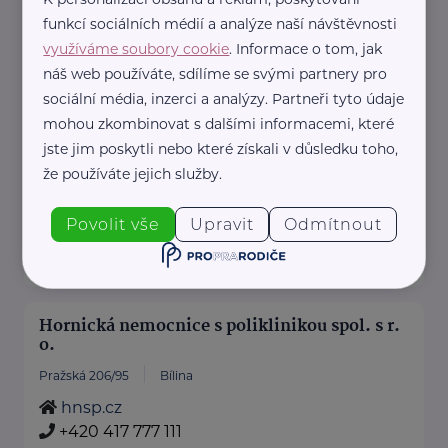
s.
funkcí sociálních médií a analýze naší návštěvnosti
je nezisková organizace
využíváme soubory cookie
. Informace o tom, jak
náš web používáte, sdílíme se svými partnery pro
zaměřená na falcony terapii,
sociální média, inzerci a analýzy. Partneři tyto údaje
environmentální vzdělávání a
mohou zkombinovat s dalšími informacemi, které
osvětu.
jste jim poskytli nebo které získali v důsledku toho,
Prostřednictvím ...
že používáte jejich služby.
http://dotknisekridel.cz/
Povolit vše
Upravit
Odmítnout
+420 792 262 128
dotknisekridel@seznam.cz
Hornická nemocnice s poliklinikou spol. s r.
o.
Pražská 206/95
Bílina
hnsp.cz
+420 417 777 111