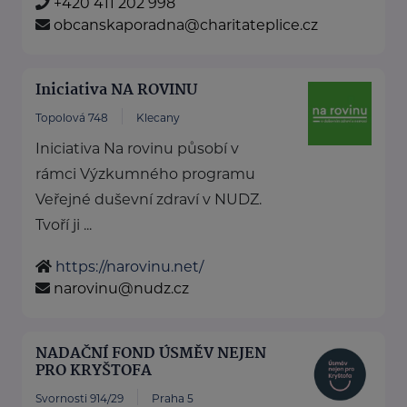
+420 411 202 998
obcanskaporadna@charitateplice.cz
Iniciativa NA ROVINU
Topolová 748
Klecany
Iniciativa Na rovinu působí v
rámci Výzkumného programu
Veřejné duševní zdraví v NUDZ.
Tvoří ji ...
https://narovinu.net/
narovinu@nudz.cz
NADAČNÍ FOND ÚSMĚV NEJEN
PRO KRYŠTOFA
Svornosti 914/29
Praha 5