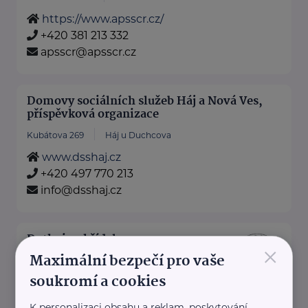
https://www.apsscr.cz/
+420 381 213 332
apsscr@apsscr.cz
Domovy sociálních služeb Háj a Nová Ves,
příspěvková organizace
Kubátova 269
Háj u Duchcova
www.dsshaj.cz
+420 497 770 213
info@dsshaj.cz
Dotkni se křídel z.s.
×
Maximální bezpečí pro vaše
Jívka 216
Jívka
soukromí a cookies
Dotkni se křídel z.
K personalizaci obsahu a reklam, poskytování