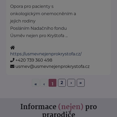
Opora pro pacienty s
onkologickým onemocněním a
jejich rodiny
Posláním Nadačního fondu
Úsměv nejen pro Kryštofa ...
https://usmevnejenprokrystofa.cz/
+420 739 360 498
usmev@usmevnejenprokrystofa.cz
2
›
»
«
‹
1
Informace
(nejen)
pro
prarodiče