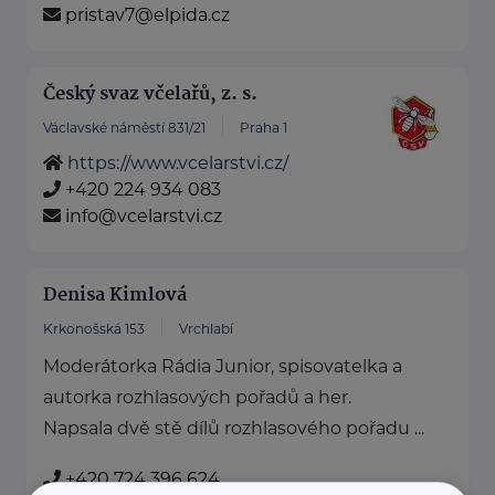
pristav7@elpida.cz
Český svaz včelařů, z. s.
Václavské náměstí 831/21
Praha 1
https://www.vcelarstvi.cz/
+420 224 934 083
info@vcelarstvi.cz
Denisa Kimlová
Krkonošská 153
Vrchlabí
Moderátorka Rádia Junior, spisovatelka a
autorka rozhlasových pořadů a her.
Napsala dvě stě dílů rozhlasového pořadu ...
+420 724 396 624