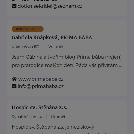
dotknisekridel@seznam.cz
Bronzový partner
Gabriela Knápková, PRIMA BÁBA
Krkonošská 153
Vrchlabí
Jsem Gábina a tvořím blog Prima bába (nejen)
pro prarodiče malých dětí. Ráda vás přivítám ...
www.primababa.cz
info@primababa.cz
Hospic sv. Štěpána z.s.
Rybářské nám. 4
Litoměřice
Hospic sv. Štěpána z.s. je neziskový