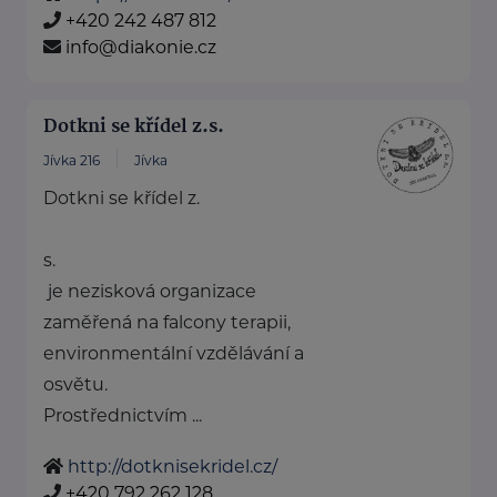
+420 242 487 812
info@diakonie.cz
Dotkni se křídel z.s.
Jívka 216
Jívka
Dotkni se křídel z.
s.
je nezisková organizace
zaměřená na falcony terapii,
environmentální vzdělávání a
osvětu.
Prostřednictvím ...
http://dotknisekridel.cz/
+420 792 262 128