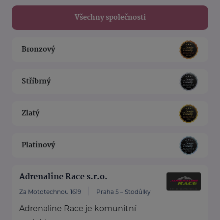
Všechny společnosti
Bronzový
Stříbrný
Zlatý
Platinový
Adrenaline Race s.r.o.
Za Mototechnou 1619
Praha 5 – Stodůlky
Adrenaline Race je komunitní