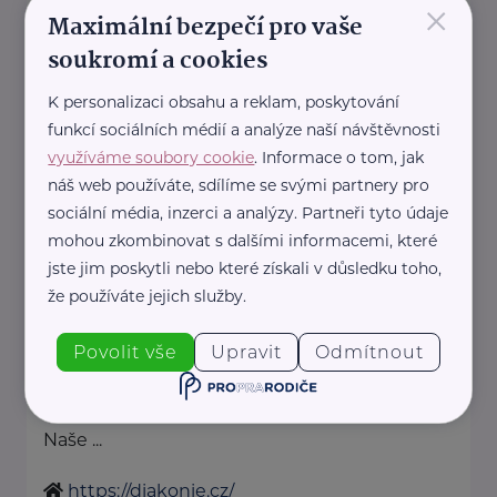
×
denisa.kimlova@rozhlas.cz
Maximální bezpečí pro vaše
soukromí a cookies
Diakonie Českobratrské církve
K personalizaci obsahu a reklam, poskytování
evangelické
funkcí sociálních médií a analýze naší návštěvnosti
Belgická 22
Praha 2
využíváme soubory cookie
. Informace o tom, jak
Komu pomáháme
náš web používáte, sdílíme se svými partnery pro
sociální média, inzerci a analýzy. Partneři tyto údaje
Děti, mládež, rodiny
mohou zkombinovat s dalšími informacemi, které
Lidé se znevýhodněním
jste jim poskytli nebo které získali v důsledku toho,
Senioři
že používáte jejich služby.
Nevyléčitelně nemocní a
umírající
Povolit vše
Upravit
Odmítnout
Lidé v nouzi
Jiná pomoc
Naše ...
https://diakonie.cz/