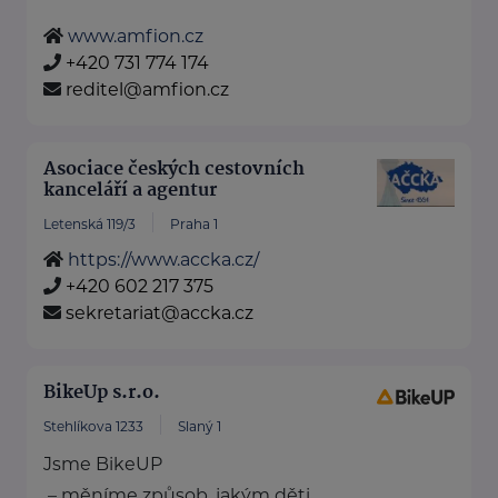
www.amfion.cz
+420 731 774 174
reditel@amfion.cz
Asociace českých cestovních
kanceláří a agentur
Letenská 119/3
Praha 1
https://www.accka.cz/
+420 602 217 375
sekretariat@accka.cz
BikeUp s.r.o.
Stehlíkova 1233
Slaný 1
Jsme BikeUP
– měníme způsob, jakým děti