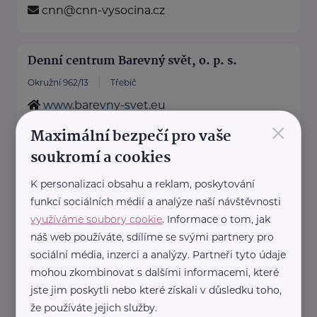
cnn@cnn-vysocina.cz
Denní centrum Barevný svět, o. p. s.
Okružní 962/13
Třebíč
www.barevny-svet.eu
×
+420 568 423 948
Maximální bezpečí pro vaše
barevny-svet@barevny-svet.eu
soukromí a cookies
K personalizaci obsahu a reklam, poskytování
Denní rehabilitační stacionář pro tělesně a
mentálně postižené Třebíč
funkcí sociálních médií a analýze naší návštěvnosti
využíváme soubory cookie
. Informace o tom, jak
Družstevní 1079
Třebíč
náš web používáte, sdílíme se svými partnery pro
www.stacionar-trebic.cz
sociální média, inzerci a analýzy. Partneři tyto údaje
+420 568 840 846
mohou zkombinovat s dalšími informacemi, které
rehabilitacni.stacionar@tiscali.cz
jste jim poskytli nebo které získali v důsledku toho,
že používáte jejich služby.