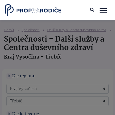
Domů
Společnosti
Další služby a Centra duševního zdraví
Společnosti - Další služby a
Centra duševního zdraví
Kraj Vysočina - Třebíč
Dle regionu
Dle kategorie