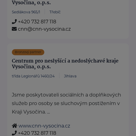
Vysočina, o.p.s.
Sedlákova 965/1
Třebíč
+420 732 817 118
cnn@cnn-vysocina.cz
Bronzový partner
Centrum pro neslyšící a nedoslýchavé kraje
Vysočina, o.p.s.
třída Legionářů 1460/24
Jihlava
Jsme poskytovateli sociálních a doplňkových
služeb pro osoby se sluchovým postižením v
Kraji Vysočina. ...
www.cnn-vysocina.cz
+420 732 817 118