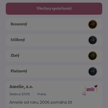
Všechny společnosti
Bronzový
Stříbrný
Zlatý
Platinový
Amelie, z.s.
Šaldova 337/15
Praha
Amelie od roku 2006 pomáhá žít