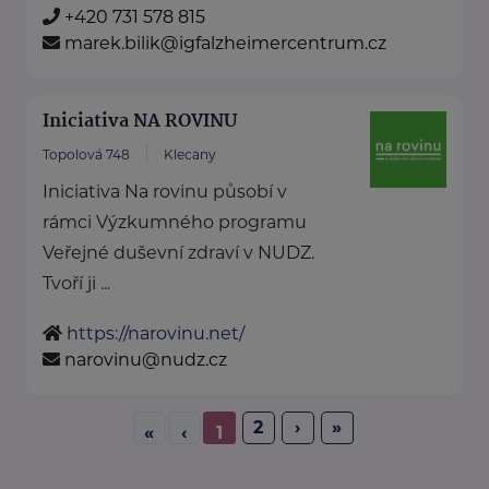
+420 731 578 815
marek.bilik@igfalzheimercentrum.cz
Iniciativa NA ROVINU
Topolová 748
Klecany
Iniciativa Na rovinu působí v
rámci Výzkumného programu
Veřejné duševní zdraví v NUDZ.
Tvoří ji ...
https://narovinu.net/
narovinu@nudz.cz
2
›
»
«
‹
1