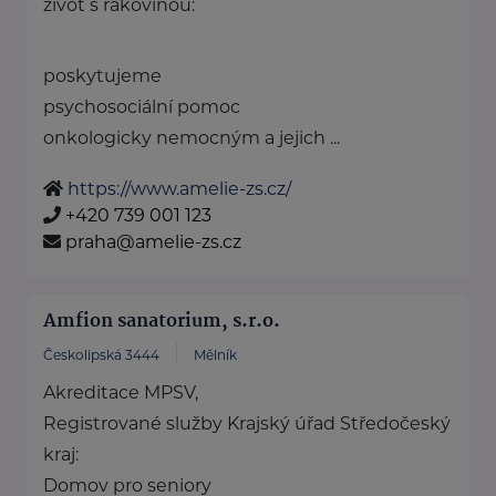
život s rakovinou:
poskytujeme
psychosociální pomoc
onkologicky nemocným a jejich ...
https://www.amelie-zs.cz/
+420 739 001 123
praha@amelie-zs.cz
Amfion sanatorium, s.r.o.
Českolipská 3444
Mělník
Akreditace MPSV,
Registrované služby Krajský úřad Středočeský
kraj:
Domov pro seniory