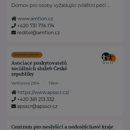
Domov pro osoby vyžadující zvláštní péči ...
www.amfion.cz
+420 731 774 174
reditel@amfion.cz
Bronzový partner
Asociace poskytovatelů
sociálních služeb České
republiky
Vančurova 2904
Tábor
https://www.apsscr.cz/
+420 381 213 332
apsscr@apsscr.cz
Centrum pro neslyšící a nedoslýchavé kraje