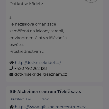
Dotkni se křídel z.
s.
je nezisková organizace
zaměřená na falcony terapii,
environmentální vzdělávání a
osvětu.
Prostřednictvím ...
http://dotknisekridel.cz/
+420 792 262 128
dotknisekridel@seznam.cz
IGF Alzheimer centrum Třebíč s.r.o.
Družstevní 1320
Třebíč
https://www.igfalzheimercentrum.cz