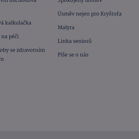
ivní důchodová
Spokojený domov
Úsměv nejen pro Kryštofa
á kalkulačka
Malyra
 na péči
Linka seniorů
oby se zdravotním
Píše se o nás
ím