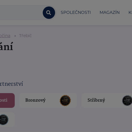
SPOLEČNOSTI
MAGAZÍN
K
očina
Třebíč
ání
rtnerství
osti
Bronzový
Stříbrný