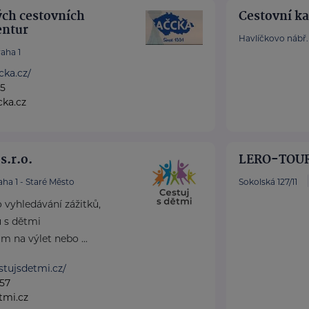
ých cestovních
Cestovní ka
entur
Havlíčkovo nábř. 
aha 1
cka.cz/
75
cka.cz
s.r.o.
LERO-TOUR,
aha 1 - Staré Město
Sokolská 127/11
o vyhledávání zážitků,
ů s dětmi
 na výlet nebo ...
stujsdetmi.cz/
57
tmi.cz