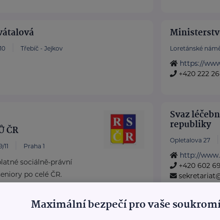
vátalová
Ministerstv
10
Třebíč - Jejkov
Loretánské námě
https://ww
+420 222 26
Svaz léčebn
republiky
Ů ČR
Opletalova 27
/11
Praha 1
http://www.
atné sociálně-právní
+420 602 6
eniory po celé ČR.
sekretariat
 Doba seniorů.
Maximální bezpečí pro vaše soukromí
dny RS ...