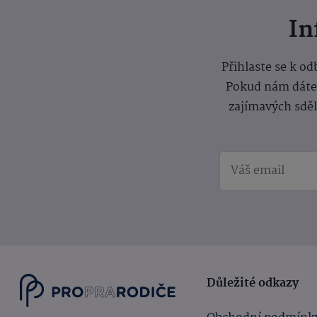
I
Přihlaste se k o
Pokud nám dáte s
zajímavých sdě
Důležité odkazy