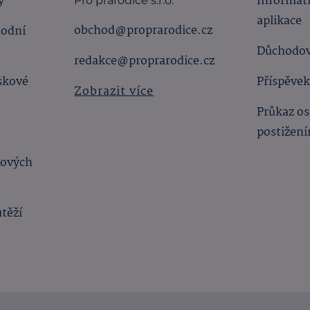
y
Informat
Pro prarodiče s.r.o.
aplikace
obchod@proprarodice.cz
hodní
Důchodov
redakce@proprarodice.cz
skové
Příspěvek
Zobrazit více
Průkaz os
postižen
bových
utěží