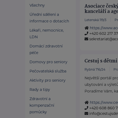
Asociace česk
Všechny
kanceláří a ag
Úřední sdělení a
Letenská 119/3
Pr
informace o dotacích
https://www.ac
Lékaři, nemocnice,
+420 602 217 3
LDN
sekretariat@ac
Domácí zdravotní
péče
Cestuj s dětmi 
Domovy pro seniory
Rybná 716/24
Pr
Pečovatelská služba
Největší portál pr
Aktivity pro seniory
ubytování a výlet
Rady a tipy
Poradíme Vám, kam
Zdravotní a
https://www.ce
kompenzační
+420 608 860 7
pomůcky
info@cestujsde