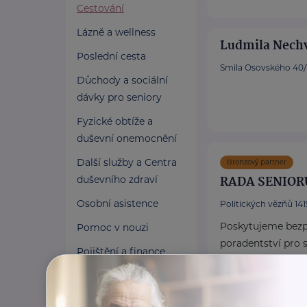
Cestování
Lázně a wellness
Ludmila Nech
Poslední cesta
Smila Osovského 40/
Důchody a sociální
dávky pro seniory
Fyzické obtíže a
duševní onemocnění
Další služby a Centra
Bronzový partner
RADA SENIOR
duševního zdraví
Osobní asistence
Politických vězňů 1419
Poskytujeme bezpl
Pomoc v nouzi
poradentství pro s
Pojištění a finance
Vydáváme časopis
Pro pečující
Akreditované pora
Zaměstnání a právní