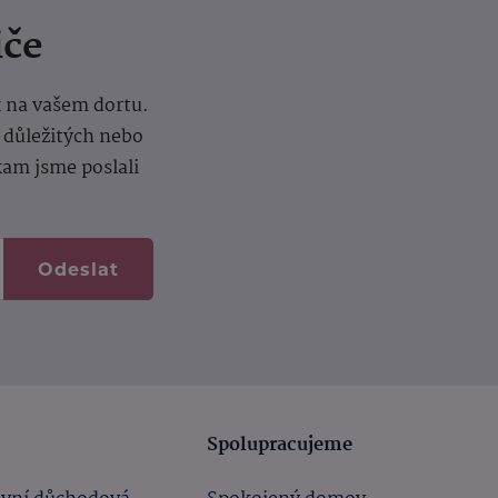
iče
k na vašem dortu.
í důležitých nebo
kam jsme poslali
Odeslat
Spolupracujeme