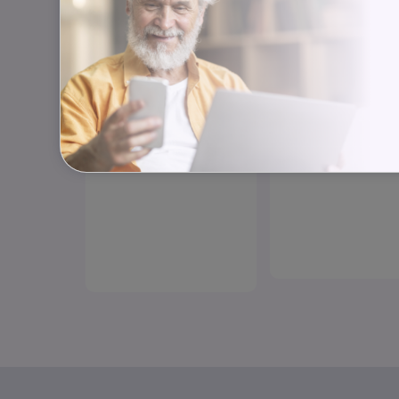
https://www.rsc
rovnováha
+420 222 560 1
Odlehčovací služba
rscr@rscr.cz
TIPATOUR zájez
V zahradách 239