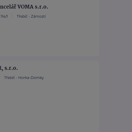
ncelář VOMA s.r.o.
114/1
Třebíč - Zámostí
 s.r.o.
Třebíč - Horka-Domky