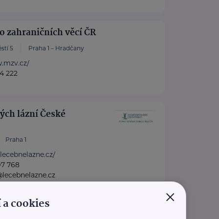
o zahraničních věcí ČR
stí 5
Praha 1 – Hradčany
w.mzv.cz/
4 222
ých lázní České
Praha 1
lecebnelazne.cz/
97 768
@lecebnelazne.cz
×
 a cookies