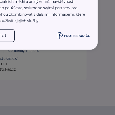
ciálních médií a analýze naší návštěvnosti
eb používáte, sdílíme se svými partnery pro
 mohou zkombinovat s dalšími informacemi, které
oužíváte jejich služby.
out
Štěrboholy, Praha 10
.tukas.cz/
 111
@tukas.cz