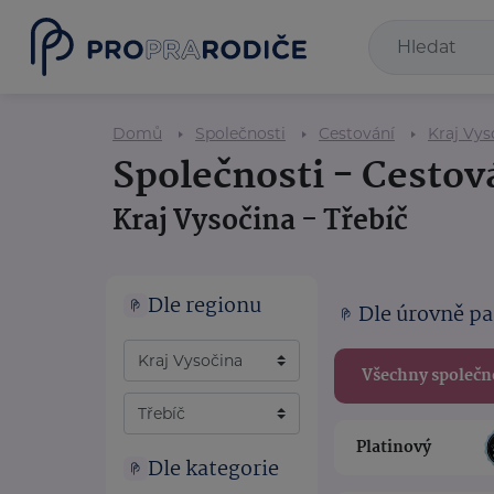
Domů
Společnosti
Cestování
Kraj Vys
Společnosti - Cestov
Kraj Vysočina - Třebíč
Dle regionu
Dle úrovně pa
Všechny společn
Platinový
Dle kategorie