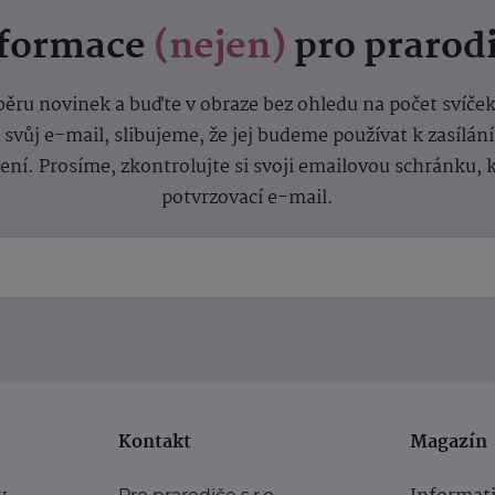
nformace
(nejen)
pro prarod
dběru novinek a buďte v obraze bez ohledu na počet svíče
vůj e-mail, slibujeme, že jej budeme používat k zasílán
lení.
Prosíme, zkontrolujte si svoji emailovou schránku, 
potvrzovací e-mail.
Kontakt
Magazín