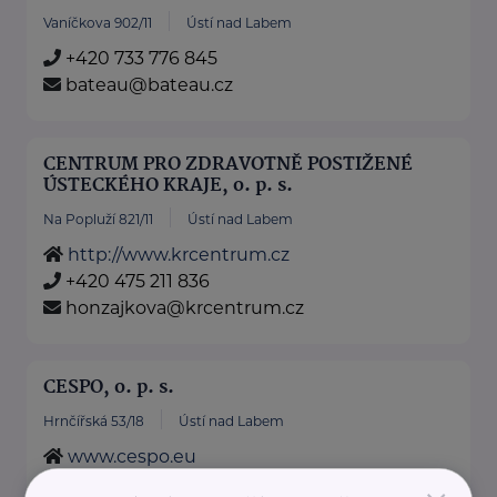
Vaníčkova 902/11
Ústí nad Labem
+420 733 776 845
bateau@bateau.cz
CENTRUM PRO ZDRAVOTNĚ POSTIŽENÉ
ÚSTECKÉHO KRAJE, o. p. s.
Na Popluží 821/11
Ústí nad Labem
http://www.krcentrum.cz
+420 475 211 836
honzajkova@krcentrum.cz
CESPO, o. p. s.
Hrnčířská 53/18
Ústí nad Labem
www.cespo.eu
+420 472 770 465