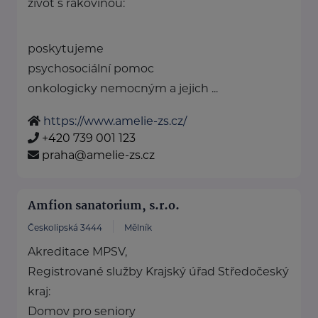
život s rakovinou:
poskytujeme
psychosociální pomoc
onkologicky nemocným a jejich ...
https://www.amelie-zs.cz/
+420 739 001 123
praha@amelie-zs.cz
Amfion sanatorium, s.r.o.
Českolipská 3444
Mělník
Akreditace MPSV,
Registrované služby Krajský úřad Středočeský
kraj:
Domov pro seniory