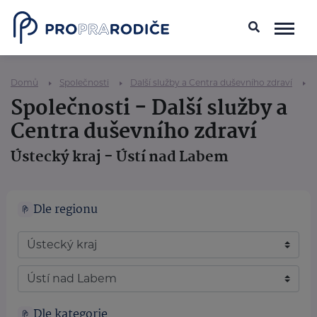
Domů
Společnosti
Další služby a Centra duševního zdraví
Společnosti - Další služby a
Centra duševního zdraví
Ústecký kraj - Ústí nad Labem
Dle regionu
Dle kategorie