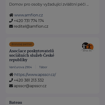
Domov pro osoby vyžadující zvláštní péči ...
www.amfion.cz
+420 731 774 174
reditel@amfion.cz
Bronzový partner
Asociace poskytovatelů
sociálních služeb České
republiky
Vančurova 2904
Tábor
https://www.apsscr.cz/
+420 381 213 332
apsscr@apsscr.cz
Bateau