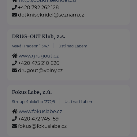
http://dotknisekridel.cz/
+420 792 262 128
dotknisekridel@seznam.cz
DRUG-OUT Klub, z.s.
Velká Hradební 13/47
Ústí nad Labem
www.grugout.cz
+420 475 210 626
drugout@volny.cz
Fokus Labe, z.ú.
Stroupežnického 1372/9
Ústí nad Labem
www.fokuslabe.cz
+420 472 745 159
fokus@fokuslabe.cz