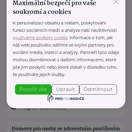
×
Maximální bezpečí pro vaše
cespoul@cespoul.cz
soukromí a cookies
K personalizaci obsahu a reklam, poskytování
Domov pro seniory Bukov, příspěvková
organizace
funkcí sociálních médií a analýze naší návštěvnosti
využíváme soubory cookie
. Informace o tom, jak
Za Vozovnou 783/1
Ústí nad Labem
náš web používáte, sdílíme se svými partnery pro
+420 475 600 429
sociální média, inzerci a analýzy. Partneři tyto údaje
reditelkads.vonkova@domovbukov.cz
mohou zkombinovat s dalšími informacemi, které
jste jim poskytli nebo které získali v důsledku toho,
že používáte jejich služby.
Domov pro seniory Dobětice, příspěvková
organizace
Povolit vše
Upravit
Odmítnout
Šrámkova 3305/38a
Ústí nad Labem
+420 472 772 902
info@dd-dobetice.cz
Domovy pro osoby se zdravotním postižením