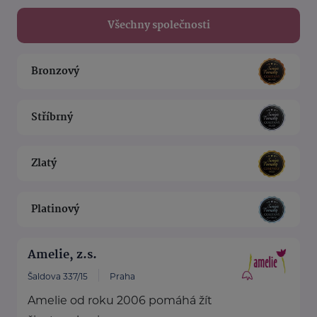
Všechny společnosti
Bronzový
Stříbrný
Zlatý
Platinový
Amelie, z.s.
Šaldova 337/15
Praha
Amelie od roku 2006 pomáhá žít