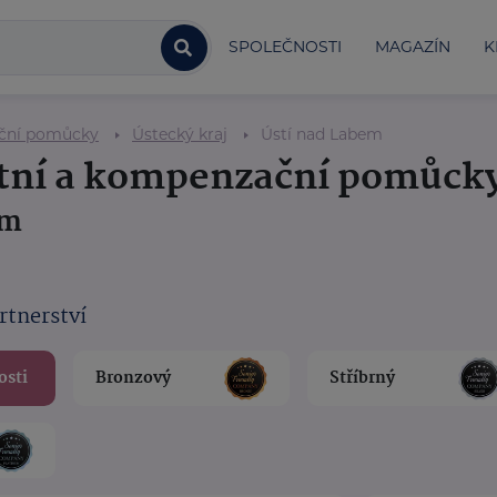
SPOLEČNOSTI
MAGAZÍN
K
ační pomůcky
Ústecký kraj
Ústí nad Labem
otní a kompenzační pomůck
em
rtnerství
osti
Bronzový
Stříbrný