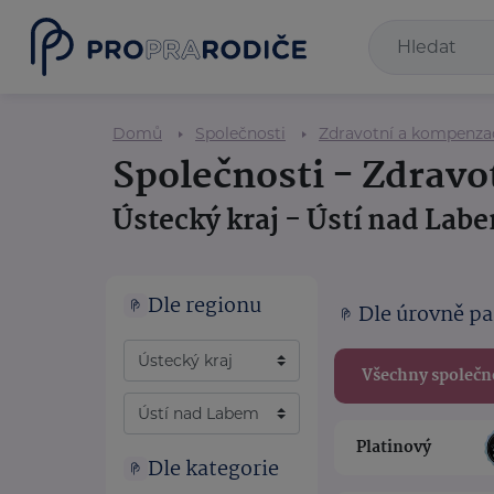
Domů
Společnosti
Zdravotní a kompenz
Společnosti - Zdrav
Ústecký kraj - Ústí nad Lab
Dle regionu
Dle úrovně pa
Všechny společn
Platinový
Dle kategorie