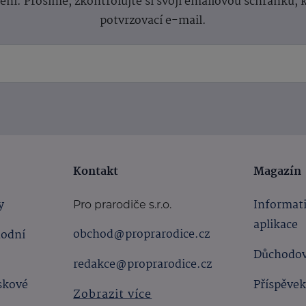
lení.
Prosíme, zkontrolujte si svoji emailovou schránku, 
potvrzovací e-mail.
Kontakt
Magazín
y
Informat
Pro prarodiče s.r.o.
aplikace
obchod@proprarodice.cz
hodní
Důchodov
redakce@proprarodice.cz
skové
Příspěvek
Zobrazit více