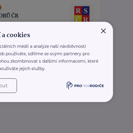
ORŮ ČR
×
 1419/11
Praha 1
 a cookies
ezplatné sociálně-právní
ro seniory po celé ČR.
ciálních médií a analýze naší návštěvnosti
pis Doba seniorů.
eb používáte, sdílíme se svými partnery pro
oradny RS ...
 mohou zkombinovat s dalšími informacemi, které
oužíváte jejich služby.
.rscr.cz/
0 136
z
out