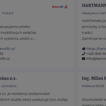
HARTMANN 
Praha 9
Masarykovo nám
HARTMANN je o
astupujeme přední
pomůcky a hyg
chodišťových sedaček,
tradicí.
h systémů, plošin a ...
Zaměřuje se na 
volift.cz/
https://har
33
+420 800 10
ift.cz
info@hartm
pána z.s.
Ing. Milan 
Litoměřice
Křižíkova 185/35
 z.s. je neziskový poskytovatel
álních služeb, který poskytuje tyto služby
Dlouhodobě se
injekční léčby