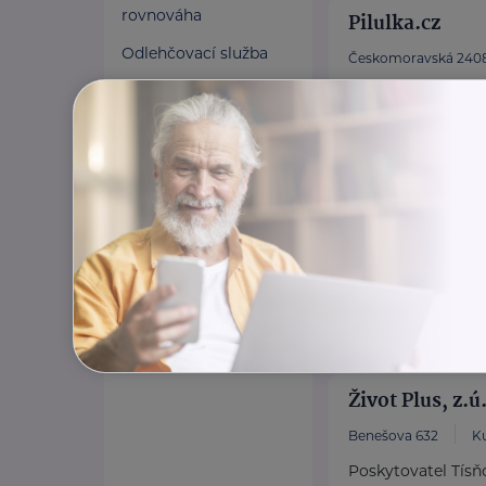
rovnováha
Pilulka.cz
Odlehčovací služba
Českomoravská 2408
Váš expert na dopl
rodinu.
https://www.pil
Život Plus, z.ú
Benešova 632
K
Poskytovatel Tísň