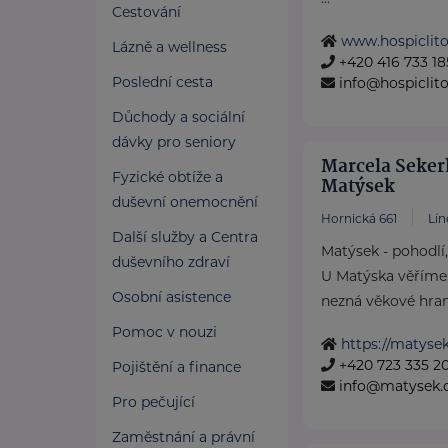
Cestování
www.hospiclito
Lázně a wellness
+420 416 733 18
Poslední cesta
info@hospiclit
Důchody a sociální
dávky pro seniory
Marcela Seker
Fyzické obtíže a
Matýsek
duševní onemocnění
Hornická 661
Lín
Další služby a Centra
Matýsek - pohodlí
duševního zdraví
U Matýska věříme,
Osobní asistence
nezná věkové hrani
Pomoc v nouzi
https://matysek
+420 723 335 2
Pojištění a finance
info@matysek.
Pro pečující
Zaměstnání a právní