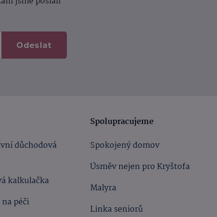
kam jsme poslali
Odeslat
Spolupracujeme
ivní důchodová
Spokojený domov
Úsměv nejen pro Kryštofa
á kalkulačka
Malyra
 na péči
Linka seniorů