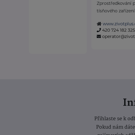
Zprostředkování p
tísňového zařízení 
www.zivotplus.
420 724 182 325
operator@zivot
I
Přihlaste se k o
Pokud nám dáte s