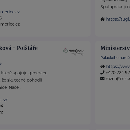
Spolupracuji na
merice.cz
5
https://tugi
omerice.cz
ková - Polštáře
Ministerstv
Palackého náměs
ě
https://www
+420 224 971
, které spojuje generace
mzcr@mzcr
 že skutečné pohodlí
ce. Naše ...
.cz/
04
cz