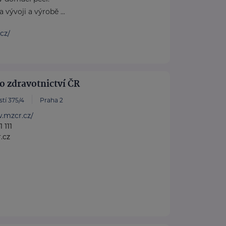
 vývoji a výrobě ...
.cz/
o zdravotnictví ČR
tí 375/4
Praha 2
.mzcr.cz/
 111
.cz