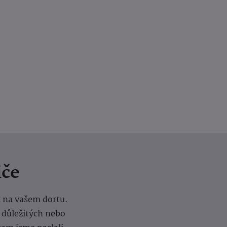
iče
k na vašem dortu.
í důležitých nebo