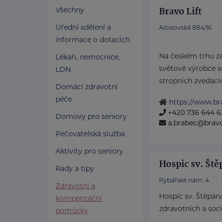
Bravo Lift
Všechny
Úřední sdělení a
Aloisovská 884/16
informace o dotacích
Na českém trhu z
Lékaři, nemocnice,
světové výrobce s
LDN
stropních zvedacíc
Domácí zdravotní
péče
https://www.bra
+420 736 644 6
Domovy pro seniory
a.brabec@bravol
Pečovatelská služba
Aktivity pro seniory
Hospic sv. Ště
Rady a tipy
Rybářské nám. 4
Zdravotní a
Hospic sv. Štěpána
kompenzační
zdravotních a soci
pomůcky
...