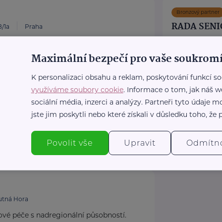
Bronzový partner
RADA SENI
/1a
Praha
ňky stravy. Vše pro aktivní život i péči o
Politických vězňů
Maximální bezpečí pro vaše soukromí
Poskytujeme b
poradentství p
ulka.cz/
K personalizaci obsahu a reklam, poskytování funkcí so
Vydáváme časo
využíváme soubory cookie
. Informace o tom, jak náš w
Akreditované p
sociální média, inzerci a analýzy. Partneři tyto údaje
jste jim poskytli nebo které získali v důsledku toho, že p
https://www
+420 222 56
rscr@rscr.c
Povolit vše
Upravit
Odmítn
.
utná Hora
ové péče s nadregionální působností.