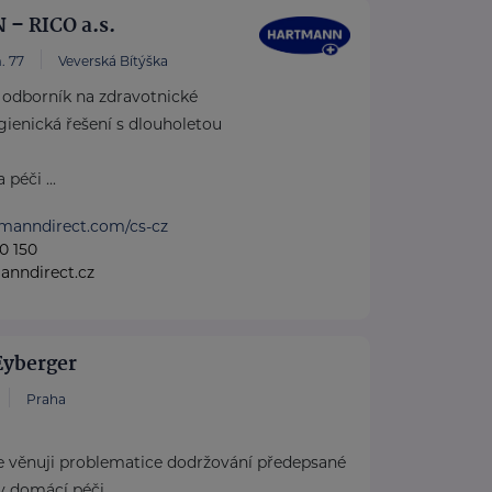
– RICO a.s.
. 77
Veverská Bítýška
dborník na zdravotnické
ienická řešení s dlouholetou
péči ...
tmanndirect.com/cs-cz
0 150
anndirect.cz
Eyberger
Praha
 věnuji problematice dodržování předepsané
 v domácí péči.