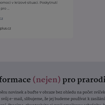
omoci v krizové situaci. Poskytnutí
pro ...
cz
plus.cz
nformace
(nejen)
pro prarod
dběru novinek a buďte v obraze bez ohledu na počet svíče
vůj e-mail, slibujeme, že jej budeme používat k zasílán