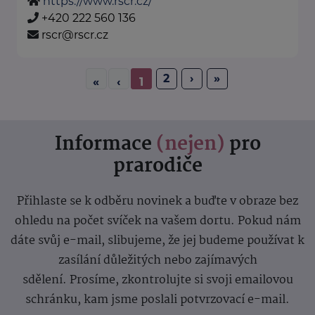
https://www.rscr.cz/
+420 222 560 136
rscr@rscr.cz
2
›
»
«
‹
1
Informace
(nejen)
pro
prarodiče
Přihlaste se k odběru novinek a buďte v obraze bez
ohledu na počet svíček na vašem dortu. Pokud nám
dáte svůj e-mail, slibujeme, že jej budeme používat k
zasílání důležitých nebo zajímavých
sdělení.
Prosíme, zkontrolujte si svoji emailovou
schránku, kam jsme poslali potvrzovací e-mail.