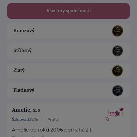
Všechny společnosti
Bronzový
Stříbrný
Zlatý
Platinový
Amelie, z.s.
Šaldova 337/15
Praha
Amelie od roku 2006 pomáhá žít