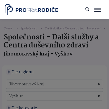
Domů
Společnosti
Další služby a Centra duševního zdraví
Společnosti - Další služby a
Centra duševního zdraví
Jihomoravský kraj - Vyškov
Dle regionu
Dle kategorie