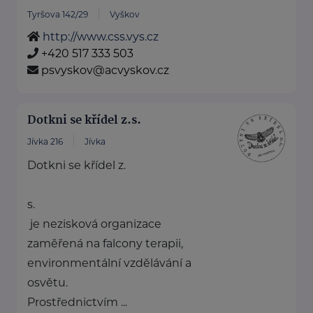
Tyršova 142/29
Vyškov
http://www.css.vys.cz
+420 517 333 503
psvyskov@acvyskov.cz
Dotkni se křídel z.s.
Jívka 216
Jívka
Dotkni se křídel z.
s.
je nezisková organizace
zaměřená na falcony terapii,
environmentální vzdělávání a
osvětu.
Prostřednictvím ...