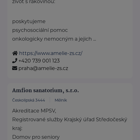
život s rakovinou:
poskytujeme
psychosociální pomoc
onkologicky nemocným a jejich ...
https://www.amelie-zs.cz/
+420 739 001 123
praha@amelie-zs.cz
Amfion sanatorium, s.r.o.
Českolipská 3444
Mělník
Akreditace MPSV,
Registrované služby Krajský úřad Středočeský
kraj:
Domov pro seniory