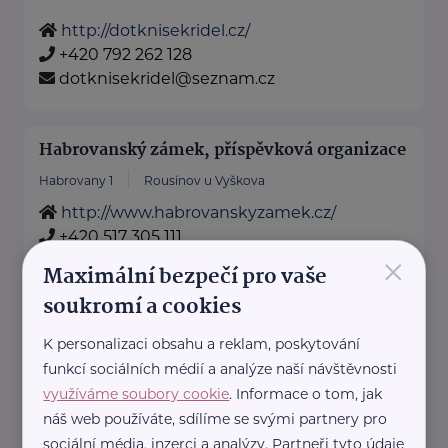
http://dotknisekridel.cz/
+420 792 262 128
dotknisekridel@seznam.cz
Habrovanský zámek, příspěvková organizace
Habrovany 1
Rousínov u Vyškova
http://www.habrovanskyzamek.cz/
+420 517 305 111
×
info@habrovanskyzamek.cz
Maximální bezpečí pro vaše
soukromí a cookies
Charita Vyškov
K personalizaci obsahu a reklam, poskytování
Morávkova 745/1a
Vyškov
funkcí sociálních médií a analýze naší návštěvnosti
využíváme soubory cookie
. Informace o tom, jak
http://www.vyskov.charita.cz
+420 517 330 382
náš web používáte, sdílíme se svými partnery pro
info@vyskov.charita.cz
sociální média, inzerci a analýzy. Partneři tyto údaje