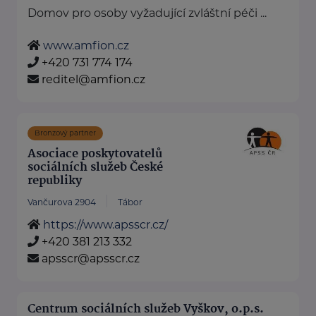
Domov pro osoby vyžadující zvláštní péči ...
www.amfion.cz
+420 731 774 174
reditel@amfion.cz
Bronzový partner
Asociace poskytovatelů
sociálních služeb České
republiky
Vančurova 2904
Tábor
https://www.apsscr.cz/
+420 381 213 332
apsscr@apsscr.cz
Centrum sociálních služeb Vyškov, o.p.s.