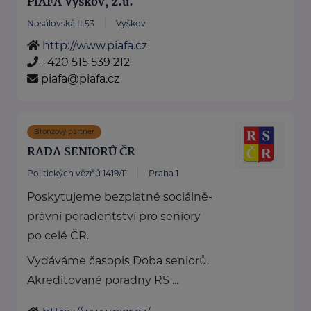
PIAFA Vyškov, z.ú.
Nosálovská II.53
Vyškov
http://www.piafa.cz
+420 515 539 212
piafa@piafa.cz
Bronzový partner
RADA SENIORŮ ČR
Politických vězňů 1419/11
Praha 1
Poskytujeme bezplatné sociálně-
právní poradentství pro seniory
po celé ČR.
Vydáváme časopis Doba seniorů.
Akreditované poradny RS ...