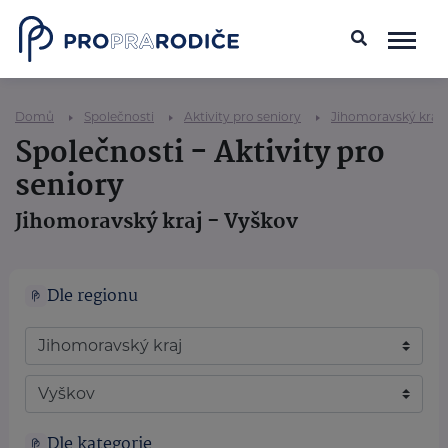
Domů
Společnosti
Aktivity pro seniory
Jihomoravský kraj
Společnosti - Aktivity pro
seniory
Jihomoravský kraj - Vyškov
Dle regionu
Dle kategorie