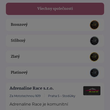
Všechny společnosti
Bronzový
Stříbrný
Zlatý
Platinový
Adrenaline Race s.r.o.
Za Mototechnou 1619
Praha 5 – Stodůlky
Adrenaline Race je komunitní