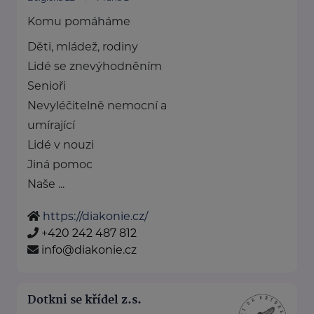
Komu pomáháme
Děti, mládež, rodiny
Lidé se znevýhodněním
Senioři
Nevyléčitelně nemocní a
umírající
Lidé v nouzi
Jiná pomoc
Naše ...
https://diakonie.cz/
+420 242 487 812
info@diakonie.cz
Dotkni se křídel z.s.