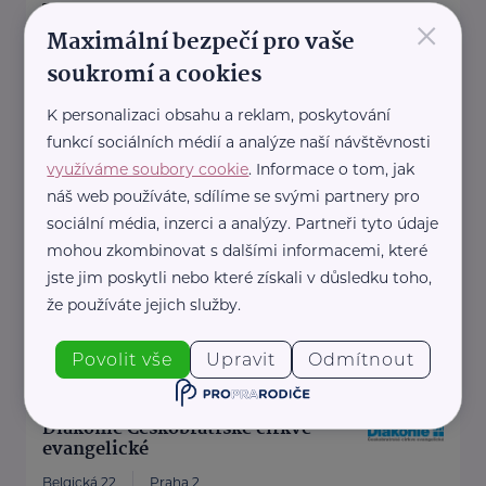
denisa.kimlova@rozhlas.cz
×
Maximální bezpečí pro vaše
soukromí a cookies
Diakonie ČCE - středisko BETLÉM
K personalizaci obsahu a reklam, poskytování
Císařova 394/27
Klobouky u Brna
funkcí sociálních médií a analýze naší návštěvnosti
využíváme soubory cookie
. Informace o tom, jak
Diakonie ČCE – středisko BETLÉM je nestátní
náš web používáte, sdílíme se svými partnery pro
neziskovou organizací poskytující sociální
sociální média, inzerci a analýzy. Partneři tyto údaje
služby lidem s těžkým ...
mohou zkombinovat s dalšími informacemi, které
jste jim poskytli nebo které získali v důsledku toho,
http://www.betlem.org
že používáte jejich služby.
+420 605 959 236
komunikace@betlem.org
Povolit vše
Upravit
Odmítnout
Diakonie Českobratrské církve
evangelické
Belgická 22
Praha 2