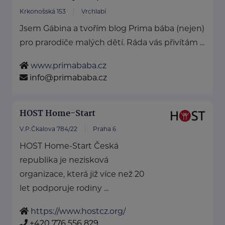
Krkonošská 153
Vrchlabí
Jsem Gábina a tvořím blog Prima bába (nejen)
pro prarodiče malých dětí. Ráda vás přivítám ...
www.primababa.cz
info@primababa.cz
HOST Home-Start
V.P.Čkalova 784/22
Praha 6
HOST Home-Start Česká
republika je nezisková
organizace, která již více než 20
let podporuje rodiny ...
https://www.hostcz.org/
+420 776 556 829