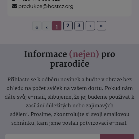
produkce@hostcz.org
2
3
›
»
«
‹
1
Informace
(nejen)
pro
prarodiče
Přihlaste se k odběru novinek a buďte v obraze bez
ohledu na počet svíček na vašem dortu. Pokud nám
dáte svůj e-mail, slibujeme, že jej budeme používat k
zasílání důležitých nebo zajímavých
sdělení.
Prosíme, zkontrolujte si svoji emailovou
schránku, kam jsme poslali potvrzovací e-mail.