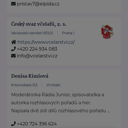
pristav7@elpida.cz
Český svaz včelařů, z. s.
Václavské náměstí 831/21
Praha 1
https://www.vcelarstvi.cz/
+420 224 934 083
info@vcelarstvi.cz
Denisa Kimlová
Krkonošská 153
Vrchlabí
Moderátorka Rádia Junior, spisovatelka a
autorka rozhlasových pořadů a her.
Napsala dvě stě dílů rozhlasového pořadu ...
+420 724 396 624