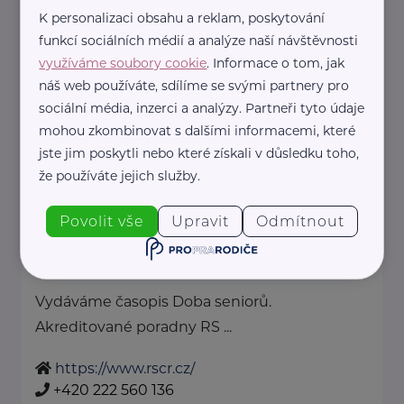
Nábřeží Petra Bezruče 430
Sokolov
K personalizaci obsahu a reklam, poskytování
funkcí sociálních médií a analýze naší návštěvnosti
+420 725 179 013
využíváme soubory cookie
. Informace o tom, jak
tmt.sokolov@spc-slunicko.cz
náš web používáte, sdílíme se svými partnery pro
sociální média, inzerci a analýzy. Partneři tyto údaje
mohou zkombinovat s dalšími informacemi, které
Bronzový partner
jste jim poskytli nebo které získali v důsledku toho,
RADA SENIORŮ ČR
že používáte jejich služby.
Politických vězňů 1419/11
Praha 1
Poskytujeme bezplatné sociálně-
Povolit vše
Upravit
Odmítnout
právní poradentství pro seniory
po celé ČR.
Vydáváme časopis Doba seniorů.
Akreditované poradny RS ...
https://www.rscr.cz/
+420 222 560 136