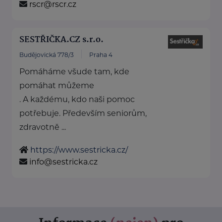
rscr@rscr.cz
SESTŘIČKA.CZ s.r.o.
Budějovická 778/3
Praha 4
Pomáháme všude tam, kde
pomáhat můžeme
. A každému, kdo naši pomoc
potřebuje. Především seniorům,
zdravotně ...
https://www.sestricka.cz/
info@sestricka.cz