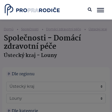
Domů
Společnosti
Domácí zdravotní péče
Ústecký kraj
Společnosti - Domácí
zdravotní péče
Ústecký kraj - Louny
Dle regionu
Dle kategorie