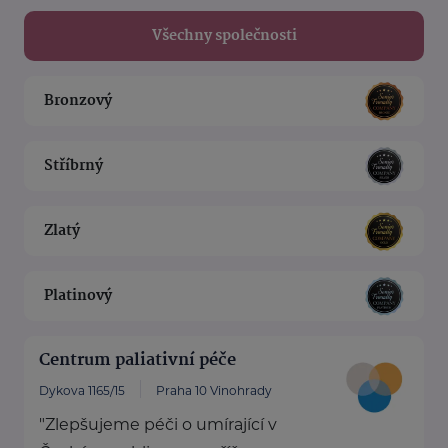
Všechny společnosti
Bronzový
Stříbrný
Zlatý
Platinový
Centrum paliativní péče
Dykova 1165/15
Praha 10 Vinohrady
"Zlepšujeme péči o umírající v