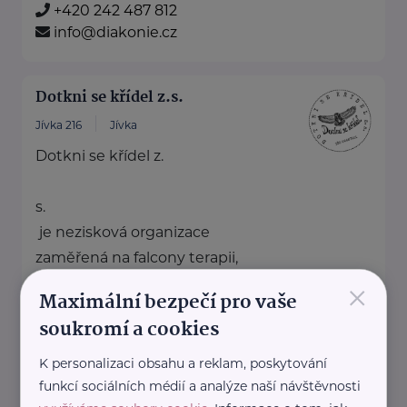
+420 242 487 812
info@diakonie.cz
Dotkni se křídel z.s.
Jívka 216
Jívka
Dotkni se křídel z.
s.
je nezisková organizace
zaměřená na falcony terapii,
×
environmentální vzdělávání a
Maximální bezpečí pro vaše
osvětu.
soukromí a cookies
Prostřednictvím ...
K personalizaci obsahu a reklam, poskytování
http://dotknisekridel.cz/
funkcí sociálních médií a analýze naší návštěvnosti
+420 792 262 128