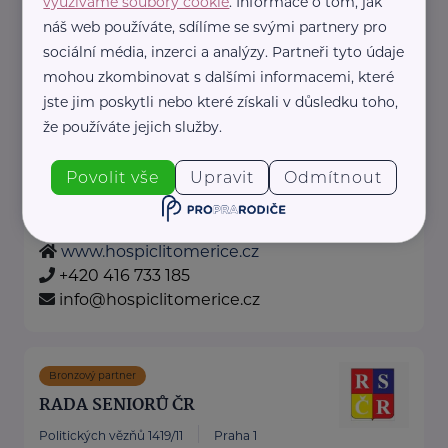
využíváme soubory cookie
. Informace o tom, jak
dotknisekridel@seznam.cz
náš web používáte, sdílíme se svými partnery pro
sociální média, inzerci a analýzy. Partneři tyto údaje
mohou zkombinovat s dalšími informacemi, které
Hospic sv. Štěpána z.s.
jste jim poskytli nebo které získali v důsledku toho,
Rybářské nám. 4
Litoměřice
že používáte jejich služby.
Hospic sv. Štěpána z.s. je neziskový
Povolit vše
Upravit
Odmítnout
poskytovatel zdravotních a sociálních služeb,
který poskytuje tyto služby ...
www.hospiclitomerice.cz
+420 416 733 185
info@hospiclitomerice.cz
Bronzový partner
RADA SENIORŮ ČR
Politických vězňů 1419/11
Praha 1