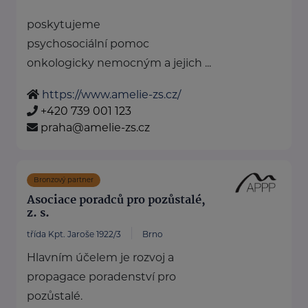
poskytujeme
psychosociální pomoc
onkologicky nemocným a jejich ...
https://www.amelie-zs.cz/
+420 739 001 123
praha@amelie-zs.cz
Bronzový partner
Asociace poradců pro pozůstalé,
z. s.
třída Kpt. Jaroše 1922/3
Brno
Hlavním účelem je rozvoj a
propagace poradenství pro
pozůstalé.