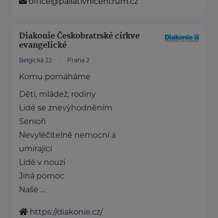
office@paliativnicentrum.cz
Diakonie Českobratrské církve
evangelické
Belgická 22
Praha 2
Komu pomáháme
Děti, mládež, rodiny
Lidé se znevýhodněním
Senioři
Nevyléčitelně nemocní a
umírající
Lidé v nouzi
Jiná pomoc
Naše ...
https://diakonie.cz/