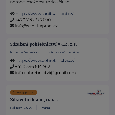
nemoci možnost rozloučit se ...
https://www.sanitkaprani.cz/
+420 778 776 690
info@sanitkaprani.cz
Sdružení pohřebnictví v ČR, z.s.
Prokopa Velikého 29
Ostrava – Vítkovice
https://www.pohrebnictvi.cz/
+420 596 614 562
info.pohrebnictvi@gmail.com
Bronzový partner
Zdravotní klaun, o.p.s.
Paříkova 355/7
Praha 9