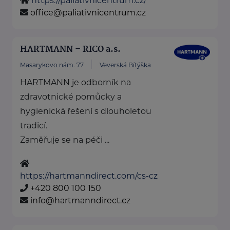
https://paliativnicentrum.cz/
office@paliativnicentrum.cz
HARTMANN – RICO a.s.
Masarykovo nám. 77
Veverská Bítýška
HARTMANN je odborník na
zdravotnické pomůcky a
hygienická řešení s dlouholetou
tradicí.
Zaměřuje se na péči ...
https://hartmanndirect.com/cs-cz
+420 800 100 150
info@hartmanndirect.cz