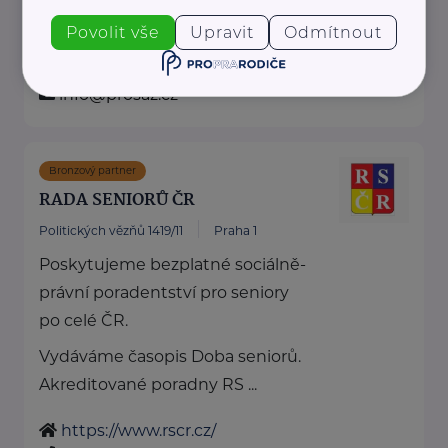
zdravotní péče ...
Povolit vše
Upravit
Odmítnout
www.prosaz.cz
+420 777 701 805
info@prosaz.cz
Bronzový partner
RADA SENIORŮ ČR
Politických vězňů 1419/11
Praha 1
Poskytujeme bezplatné sociálně-
právní poradentství pro seniory
po celé ČR.
Vydáváme časopis Doba seniorů.
Akreditované poradny RS ...
https://www.rscr.cz/