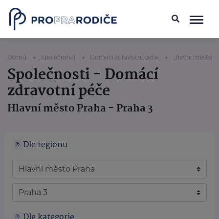
Domů
Společnosti
Domácí zdravotní péče
Hlavní město P
Společnosti - Domácí
zdravotní péče
Hlavní město Praha - Praha 3
Dle regionu
Dle kategorie