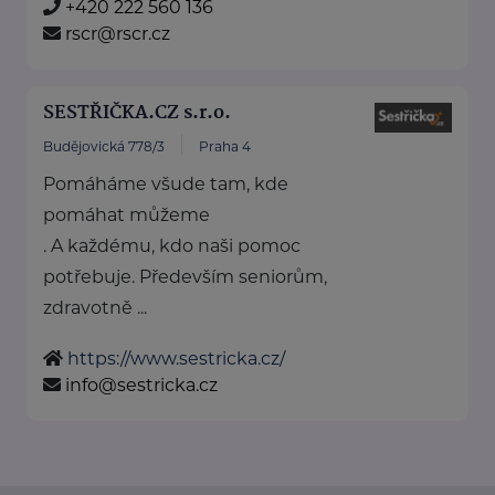
+420 222 560 136
rscr@rscr.cz
SESTŘIČKA.CZ s.r.o.
Budějovická 778/3
Praha 4
Pomáháme všude tam, kde
pomáhat můžeme
. A každému, kdo naši pomoc
potřebuje. Především seniorům,
zdravotně ...
https://www.sestricka.cz/
info@sestricka.cz