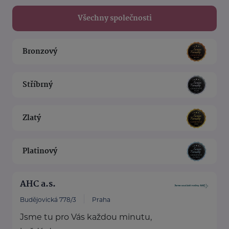
Všechny společnosti
Bronzový
Stříbrný
Zlatý
Platinový
AHC a.s.
Budějovická 778/3
Praha
Jsme tu pro Vás každou minutu,