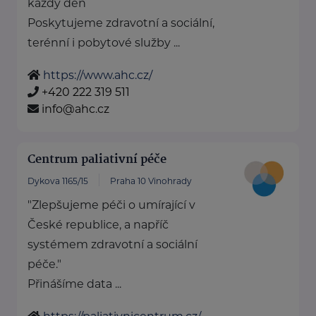
každý den
Poskytujeme zdravotní a sociální,
terénní i pobytové služby ...
https://www.ahc.cz/
+420 222 319 511
info@ahc.cz
Centrum paliativní péče
Dykova 1165/15
Praha 10 Vinohrady
"Zlepšujeme péči o umírající v
České republice, a napříč
systémem zdravotní a sociální
péče."
Přinášíme data ...