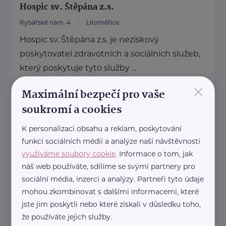
Hospic sv. Štěpána z.s.
Rybářské nám. 4
Litoměřice
Hospic sv. Štěpána z.s. je neziskový
poskytovatel zdravotních a sociálních služeb,
který poskytuje tyto služby ...
×
Maximální bezpečí pro vaše
www.hospiclitomerice.cz
+420 416 733 185
soukromí a cookies
info@hospiclitomerice.cz
K personalizaci obsahu a reklam, poskytování
funkcí sociálních médií a analýze naší návštěvnosti
PROSAZ, z.ú.
využíváme soubory cookie
. Informace o tom, jak
náš web používáte, sdílíme se svými partnery pro
Kodymova 2526
Praha 5
sociální média, inzerci a analýzy. Partneři tyto údaje
PROSAZ, z.ú. je poskytovatelem osobní
mohou zkombinovat s dalšími informacemi, které
asistence, pečovatelské služby, noční
jste jim poskytli nebo které získali v důsledku toho,
pohotovostní pečovatelské služby, domácí
že používáte jejich služby.