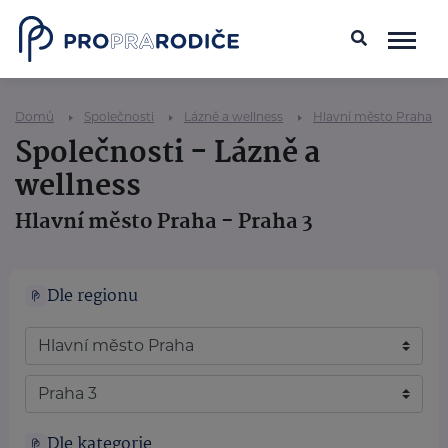
Domů
Společnosti
Lázně a wellness
Hlavní město Praha
Společnosti - Lázně a
wellness
Hlavní město Praha - Praha 3
Dle regionu
Dle kategorie