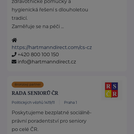
zdravotnické pomůcky a
hygienická řešení s dlouholetou
tradicí.
Zaměřuje se na péči ...
https://hartmanndirect.com/cs-cz
+420 800 100 150
info@hartmanndirect.cz
Bronzový partner
RADA SENIORŮ ČR
Politických vězňů 1419/11
Praha 1
Poskytujeme bezplatné sociálně-
právní poradentství pro seniory
po celé ČR.