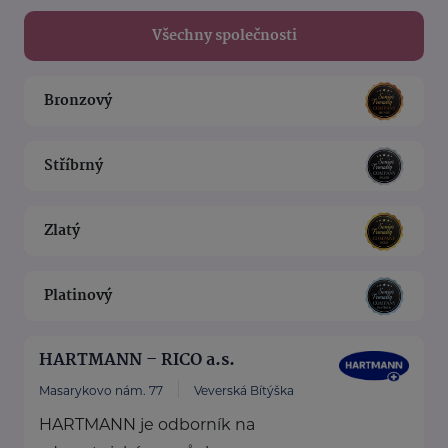
Všechny společnosti
Bronzový
Stříbrný
Zlatý
Platinový
HARTMANN – RICO a.s.
Masarykovo nám. 77
Veverská Bítýška
HARTMANN je odborník na