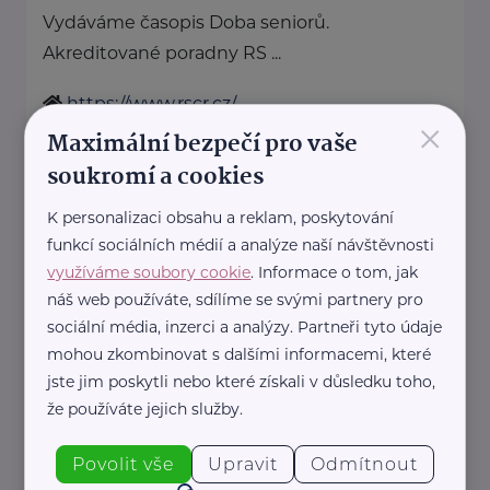
Vydáváme časopis Doba seniorů.
Akreditované poradny RS ...
https://www.rscr.cz/
×
+420 222 560 136
Maximální bezpečí pro vaše
rscr@rscr.cz
soukromí a cookies
K personalizaci obsahu a reklam, poskytování
Svaz léčebných lázní České
funkcí sociálních médií a analýze naší návštěvnosti
republiky
využíváme soubory cookie
. Informace o tom, jak
Opletalova 27
Praha 1
náš web používáte, sdílíme se svými partnery pro
http://www.lecebnelazne.cz/
sociální média, inzerci a analýzy. Partneři tyto údaje
+420 602 697 768
mohou zkombinovat s dalšími informacemi, které
sekretariat@lecebnelazne.cz
jste jim poskytli nebo které získali v důsledku toho,
že používáte jejich služby.
Topkur
Povolit vše
Upravit
Odmítnout
Trojská 79/14
Kobylisy, Praha 8