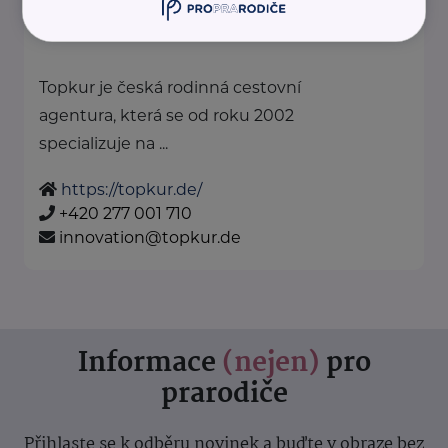
Topkur je česká rodinná cestovní
agentura, která se od roku 2002
specializuje na ...
https://topkur.de/
+420 277 001 710
innovation@topkur.de
Informace
(nejen)
pro
prarodiče
Přihlaste se k odběru novinek a buďte v obraze bez